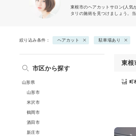
東根市の
ヘアカット
サロン(人気
タリの施術を見つけましょう。
絞り込み条件：
ヘアカット
駐車場あり
東根
市区から探す
町
山形県
山形市
米沢市
鶴岡市
酒田市
新庄市