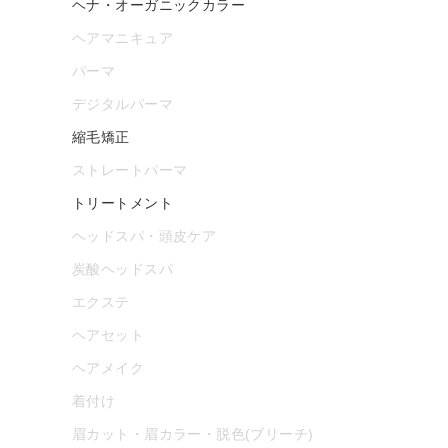
ヘナ・オーガニックカラー
ヘアマニキュア
パーマ
デジタルパーマ
縮毛矯正
ストレートパーマ
トリートメント
ヘッドスパ・頭皮ケア
炭酸ヘッドスパ
エクステ
ヘアセット
ヘアメイク
着付け
眉カット・眉カラー・脱色(ブリーチ)