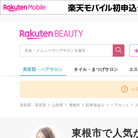
美容院・ヘアサロン
ネイル・まつげサロン
エス
シ
美容院・美容室
山形県
東根市
駐車場あり
ヘアカット
東根市で人気が