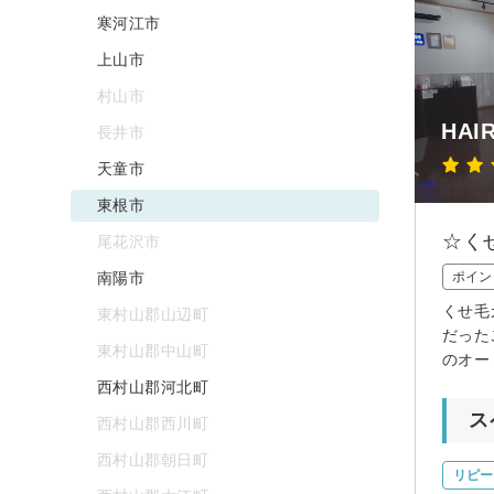
寒河江市
上山市
村山市
HAIR
長井市
天童市
東根市
☆く
尾花沢市
南陽市
ポイン
くせ毛
東村山郡山辺町
だった
東村山郡中山町
のオー
西村山郡河北町
ス
西村山郡西川町
西村山郡朝日町
リピー