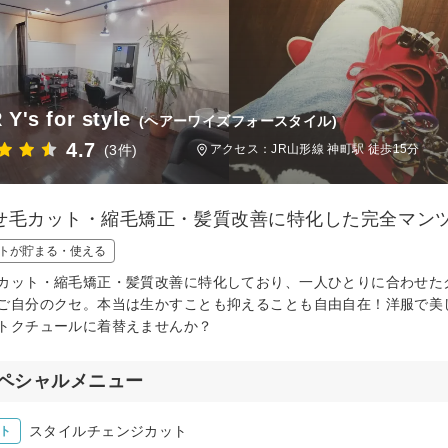
 Y's for style
(ヘアーワイズフォースタイル)
4.7
(3件)
アクセス：JR山形線 神町駅 徒歩15分
せ毛カット・縮毛矯正・髪質改善に特化した完全マン
トが貯まる・使える
カット・縮毛矯正・髪質改善に特化しており、一人ひとりに合わせた
ご自分のクセ。本当は生かすことも抑えることも自由自在！洋服で美
トクチュールに着替えませんか？
ペシャルメニュー
スタイルチェンジカット
ト