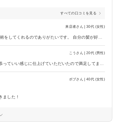
すべての口コミを見る
来店者さん | 30代 (女性)
カラーや縮毛もこのお店で初めて行いました。 メニューセットに合わせた施術をしてくれるのでありがたいです。 自分の髪が好きになれたのも、このお店のおかげです。 ありがとうございました。
こうさん | 20代 (男性)
お願いしたいヘアスタイルがあまり決まってなかったのですが、丁寧に寄り添っていい感じに仕上げていただいたので満足してます。 お話も楽しくいい時間が過ごせました。 またよろしくお願いします。
ボブさん | 40代 (女性)
きました！