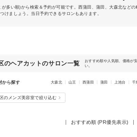
ミが多い順)から検索＆予約が可能です。西蒲田、蒲田、大森北など
見つけましょう。当日予約できるサロンもあります。
おすすめ順や人気順、価格が
区のヘアカットのサロン一覧
い。
村から探す
大森北
山王
西蒲田
蒲田
上池台
千
区のメンズ美容室で絞り込む
おすすめ順 (PR優先表示)