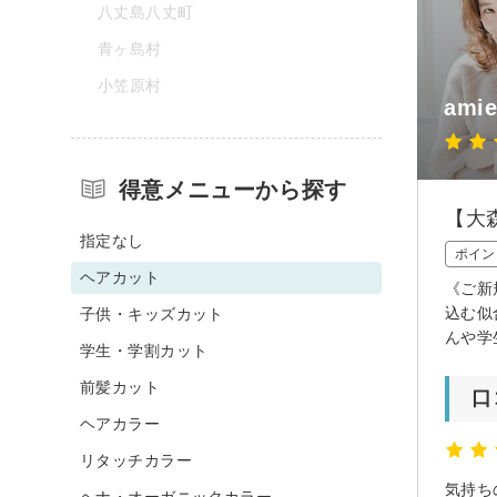
八丈島八丈町
青ヶ島村
小笠原村
am
得意メニューから探す
【大
指定なし
ポイン
ヘアカット
《ご新
込む似
子供・キッズカット
んや学
学生・学割カット
前髪カット
口
ヘアカラー
リタッチカラー
気持ち
ヘナ・オーガニックカラー