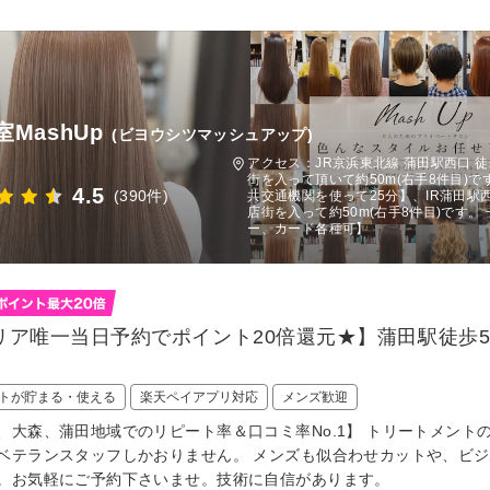
MashUp
(ビヨウシツマッシュアップ)
アクセス：JR京浜東北線 蒲田駅西口 
街を入って頂いて約50m(右手8件目)
4.5
(390件)
共交通機関を使って25分】、IR蒲田駅
店街を入って約50m(右手8件目)です。 
ー、カード各種可】
リア唯一当日予約でポイント20倍還元★】蒲田駅徒歩
トが貯まる・使える
楽天ペイアプリ対応
メンズ歓迎
、大森、蒲田地域でのリピート率＆口コミ率No.1】 トリートメン
ベテランスタッフしかおりません。 メンズも似合わせカットや、ビ
。お気軽にご予約下さいませ。技術に自信があります。