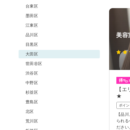
台東区
墨田区
江東区
美容室
品川区
目黒区
大田区
世田谷区
渋谷区
中野区
【エ
杉並区
★
豊島区
ポイン
北区
【品川
られる
荒川区
ださい