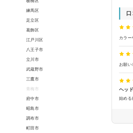
板橋区
練馬区
口
足立区
葛飾区
江戸川区
八王子市
立川市
武蔵野市
三鷹市
青梅市
ヘッ
始める
府中市
昭島市
調布市
町田市