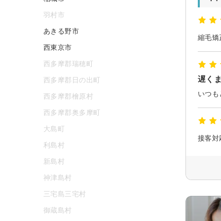
羽村市
あきる野市
西東京市
西多摩郡瑞穂町
遅く
西多摩郡日の出町
いつも
西多摩郡檜原村
西多摩郡奥多摩町
大島町
接客対
利島村
新島村
神津島村
三宅島三宅村
御蔵島村