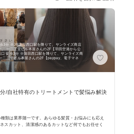
徒歩3分 ※JR蒲田西口駅を降りて、サンライズ商店
です。 一二三堂ビル本屋さんの2F【羽田空港から公
西口 徒歩3分 ※蒲田西口駅を降りて、サンライズ商
一二三堂ビル本屋さんの2F【paypay、電子マネ
5分/自社特有のトリートメントで髪悩み解決
トの種類は業界随一です。あらゆる髪質・お悩みにも応え
ジネスカット、清潔感のあるカットなど何でもお任せく