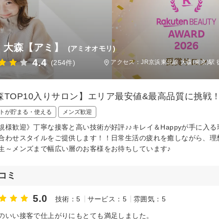
ie 大森【アミ】
(アミオオモリ)
4.4
(254件)
アクセス：JR京浜東北線 大森(東京)駅 
森TOP10入りサロン】エリア最安値&最高品質に挑戦！[4
トが貯まる・使える
メンズ歓迎
規様歓迎》丁寧な接客と高い技術が好評♪♪キレイ＆Happyが手に入
合わせスタイルをご提供します！！日常生活の疲れを癒しながら、理
生～メンズまで幅広い層のお客様をお待ちしています♪
コミ
5.0
技術：5
サービス：5
雰囲気：5
のいい接客で仕上がりにもとても満足しました。