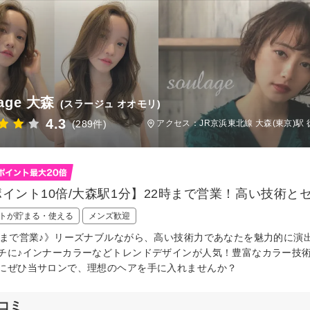
lage 大森
(スラージュ オオモリ)
4.3
(289件)
アクセス：JR京浜東北線 大森(東京)駅 
ポイント10倍/大森駅1分】22時まで営業！高い技術
トが貯まる・使える
メンズ歓迎
時まで営業♪》リーズナブルながら、高い技術力であなたを魅力的に演出
チに♪インナーカラーなどトレンドデザインが人気！豊富なカラー技術
にぜひ当サロンで、理想のヘアを手に入れませんか？
コミ