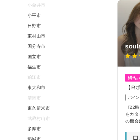
小金井市
小平市
日野市
東村山市
sou
国分寺市
国立市
福生市
狛江市
【R
東大和市
清瀬市
ポイン
《22
東久留米市
をカタ
武蔵村山市
の機会
多摩市
口
稲城市