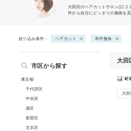
大田区の
ヘアカット
サロン(口コ
件から自分にピッタリの施術を
絞り込み条件：
ヘアカット
年中無休
大田
市区から探す
町
東京都
千代田区
大田
中央区
港区
新宿区
文京区