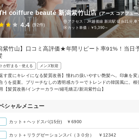
TH coiffure beauté 新潟紫竹山店
(アース コアフュ
アクセス：JR越後線 新潟駅 徒歩21分,
4.4
(92件)
カット単価：
￥5,390～
潟紫竹山】口コミ高評価★年間リピート率91%！当日
髪
トが貯まる・使える
メンズ歓迎
返す度にキレイになる髪質改善】憧れの扱いやすい艶髪へ。印象を変
合うを提案。ブリーチなしの透明感カラーでトレンドの韓国風に。根
用【髪質改善/インナーカラー/縮毛矯正/新潟紫竹山】
ペシャルメニュー
カット＋ヘッドスパ(15分) ￥6900
カット＋リラグゼーションスパ（３０分） ￥12342