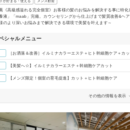
トが貯まる・使える
メンズ歓迎
薦《高級感溢れる完全個室》お客様の髪のお悩みを解決する事に特化
養液」「maab」完備。カウンセリングから仕上げまで髪質改善&ヘ
様のより深いお悩みまで解決できる環境で美髪を叶えます～
ペシャルメニュー
［お洒落＆改善］イルミナカラーエステ＋ヒト幹細胞ケア＋カッ
【美髪へ☆】イルミナカラーエステ＋幹細胞ケアカット
【メンズ限定！個室の育毛促進】カット＋ヒト幹細胞ケア
その他の情報を表示