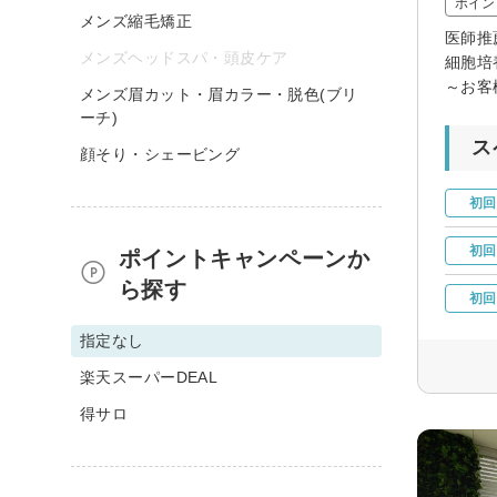
ポイン
メンズ縮毛矯正
医師推
メンズヘッドスパ・頭皮ケア
細胞培
～お客
メンズ眉カット・眉カラー・脱色(ブリ
ーチ)
ス
顔そり・シェービング
初回
初回
ポイントキャンペーンか
ら探す
初回
指定なし
楽天スーパーDEAL
得サロ