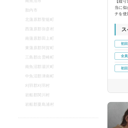
南魚沼市
【繰り
当に似
胎内市
チを使
北蒲原郡聖籠町
西蒲原郡弥彦村
ス
南蒲原郡田上町
初回
東蒲原郡阿賀町
全員
三島郡出雲崎町
南魚沼郡湯沢町
初回
中魚沼郡津南町
刈羽郡刈羽村
岩船郡関川村
岩船郡粟島浦村