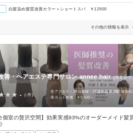
白髪染め髪質改善カラー＋ショートスパ ￥12900
その他の情報を表示
改善・ヘアエステ専門サロン annee hair
(カミシ
アクセス：JR白新線・JR越後線 新潟駅 徒歩6
-
(-件)
カット単価：
￥5,500～
全個室の贅沢空間】効果実感93%のオーダーメイド髪
◎