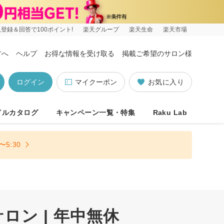
登録＆回答で100ポイント!
楽天グループ
楽天生命
楽天市場
方へ
ヘルプ
お得な情報を受け取る
掲載ご希望のサロン様
ログイン
マイクーポン
お気に入り
イルカタログ
キャンペーン一覧・特集
Raku Lab
5:30
ン | 年中無休