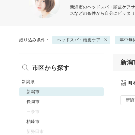
新潟市の
ヘッドスパ・頭皮ケア
サ
スなどの条件から自分にピッタ
絞り込み条件：
ヘッドスパ・頭皮ケア
年中無
新潟
市区から探す
新潟県
町
新潟市
新潟
長岡市
三条市
柏崎市
新発田市