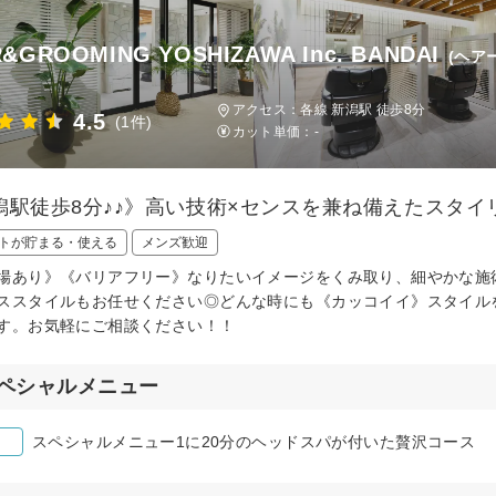
R&GROOMING YOSHIZAWA Inc. BANDAI
(ヘア
アクセス：各線 新潟駅 徒歩8分
4.5
(1件)
カット単価：
-
潟駅徒歩8分♪♪》高い技術×センスを兼ね備えたスタイ
トが貯まる・使える
メンズ歓迎
場あり》《バリアフリー》なりたいイメージをくみ取り、細やかな施
ススタイルもお任せください◎どんな時にも《カッコイイ》スタイル
す。お気軽にご相談ください！！
ペシャルメニュー
スペシャルメニュー1に20分のヘッドスパが付いた贅沢コース