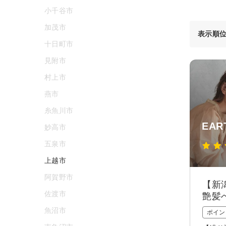
小千谷市
加茂市
表示順
十日町市
見附市
村上市
燕市
糸魚川市
EAR
妙高市
五泉市
上越市
阿賀野市
【新
佐渡市
艶髪
魚沼市
ポイン