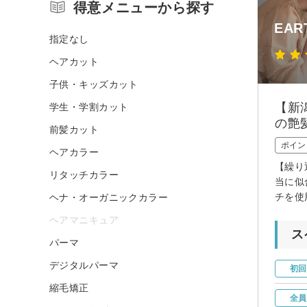
得意メニューから探す
EAR
指定なし
ヘアカット
子供・キッズカット
【新
学生・学割カット
の艶
前髪カット
ポイン
ヘアカラー
【繰り
リタッチカラー
当に似
チを使
ヘナ・オーガニックカラー
ヘアマニキュア
ス
パーマ
デジタルパーマ
初回
縮毛矯正
全員