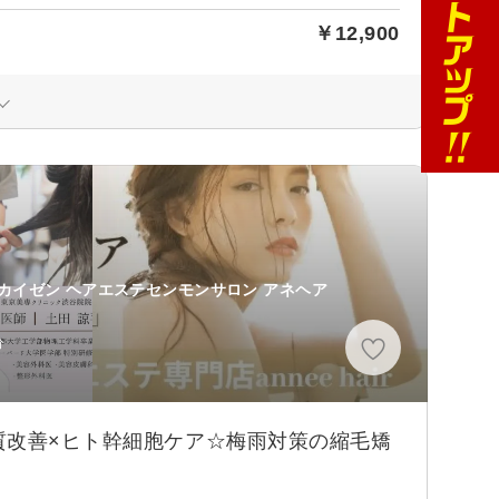
￥12,900
ツカイゼン ヘアエステセンモンサロン アネヘア
分
質改善×ヒト幹細胞ケア☆梅雨対策の縮毛矯