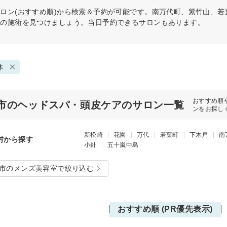
ロン(おすすめ順)から検索＆予約が可能です。南万代町、紫竹山、
リの施術を見つけましょう。当日予約できるサロンもあります。
休
おすすめ順
市のヘッドスパ・頭皮ケアのサロン一覧
ンをお探し
新松崎
花園
万代
若葉町
下木戸
南
村から探す
小針
五十嵐中島
市のメンズ美容室で絞り込む
おすすめ順 (PR優先表示)