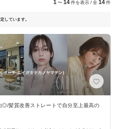
1
14
14
〜
件を表示 / 全
件
決定しています。
ールボーテ ニイガタナカノヤマテン)
約◎/髪質改善ストレートで自分至上最高の