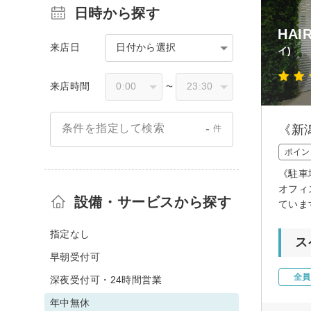
日時から探す
HAI
来店日
日付から選択
イ)
来店時間
〜
-
条件を指定して検索
《新
件
ポイン
《駐車
オフィ
設備・サービスから探す
ていま
指定なし
ス
早朝受付可
全員
深夜受付可・24時間営業
年中無休