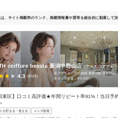
位は、サイト掲載料のランク、掲載情報量や質等を総合的に勘案して
TH coiffure beauté 新潟中野山店
(アース コアフュ
アクセス：JR白新線 東新潟駅 徒歩20分
4.3
(85件)
カット単価：
￥4,400～
潟東区】口コミ高評価★年間リピート率91%！当日予
へ
トが貯まる・使える
メンズ歓迎