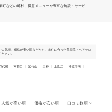
若葉町などの町村、得意メニューや豊富な施設・サービ
や人気順、価格が安い順などから、条件に合った美容院・ヘアサロ
ください。
万代町
南笹口
紫竹山
天神
上近江
神道寺南
人気が高い順
価格が安い順
口コミ数順