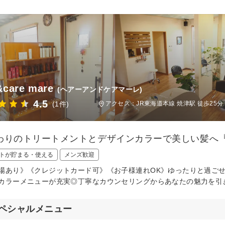
&care mare
(ヘアーアンドケアマーレ)
4.5
(1件)
アクセス：JR東海道本線 焼津駅 徒歩25分
りのトリートメントとデザインカラーで美しい髪へ『hair&
トが貯まる・使える
メンズ歓迎
場あり》《クレジットカード可》《お子様連れOK》ゆったりと過ご
カラーメニューが充実◎丁寧なカウンセリングからあなたの魅力を引
ペシャルメニュー