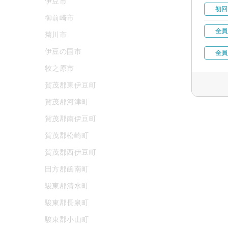
伊豆市
初回
御前崎市
全員
菊川市
伊豆の国市
全員
牧之原市
賀茂郡東伊豆町
賀茂郡河津町
賀茂郡南伊豆町
賀茂郡松崎町
賀茂郡西伊豆町
田方郡函南町
駿東郡清水町
駿東郡長泉町
駿東郡小山町