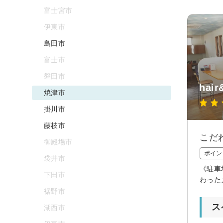
富士宮市
伊東市
島田市
富士市
磐田市
hair
焼津市
掛川市
藤枝市
こだわ
御殿場市
ポイン
袋井市
《駐車
下田市
わった
裾野市
ス
湖西市