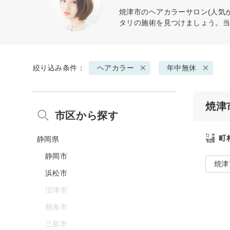
焼津市の
ヘアカラー
サロン(人気
タリの施術を見つけましょう。
絞り込み条件：
ヘアカラー
年中無休
焼津
市区から探す
町
静岡県
静岡市
焼津
浜松市
沼津市
熱海市
三島市