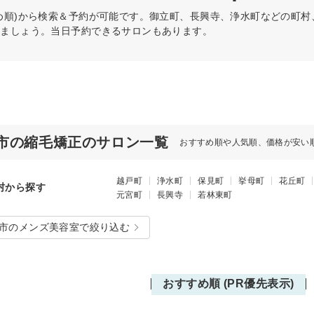
め順)から検索＆予約が可能です。御立町、長興寺、浄水町などの町
けましょう。当日予約できるサロンもあります。
市の縮毛矯正のサロン一覧
おすすめ順や人気順、価格が安い
越戸町
浄水町
保見町
挙母町
花丘町
村から探す
元宮町
長興寺
若林東町
市のメンズ美容室で絞り込む
おすすめ順 (PR優先表示)