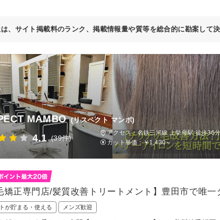
位は、サイト掲載料のランク、掲載情報量や質等を総合的に勘案して
PECT MAMBO
(リスペクト マンボ)
アクセス：名鉄三河線 上挙母駅 徒歩36
4.1
(39件)
カット単価：
￥1,430～
毛矯正専門店/髪質改善トリートメント】豊田市で唯一
トが貯まる・使える
メンズ歓迎