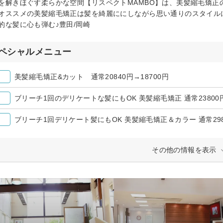
を解きほぐす柔らかな空間【リスペクトMAMBO】は、美髪縮毛矯正
オススメの美髪縮毛矯正は髪を綺麗ににしながら思い通りのスタイル
的な髪に心も弾む♪豊田/岡崎
ペシャルメニュー
美髪縮毛矯正&カット 通常20840円→18700円
ブリーチ1回のデリケートな髪にもOK 美髪縮毛矯正 通常23800円
ブリーチ1回デリケート髪にもOK 美髪縮毛矯正＆カラー 通常2981
その他の情報を表示