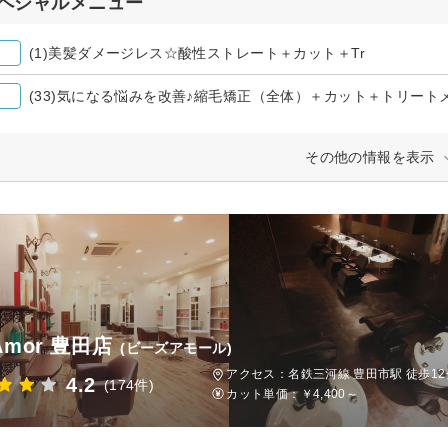
ペシャルメニュー
(1)美髪ダメージレス☆酸性ストレート＋カット＋Tr
(33)気になる悩みを改善♪縮毛矯正（全体）＋カット＋トリート
その他の情報を表示
 Amor 豊田店
(ビーズアモール)
アクセス：名鉄三河線 豊田市駅 徒歩12
4.2
(174件)
カット単価：
￥4,400～