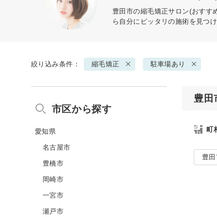
豊田市の
縮毛矯正
サロン(おすす
ら自分にピッタリの施術を見つ
絞り込み条件：
縮毛矯正
駐車場あり
豊田
市区から探す
町
愛知県
名古屋市
豊田
豊橋市
岡崎市
一宮市
瀬戸市