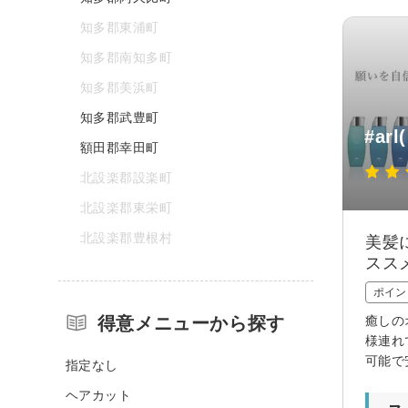
知多郡東浦町
知多郡南知多町
知多郡美浜町
知多郡武豊町
#ar
額田郡幸田町
北設楽郡設楽町
北設楽郡東栄町
北設楽郡豊根村
美髪
スス
ポイン
得意メニューから探す
癒しの
様連れ
可能で
指定なし
ヘアカット