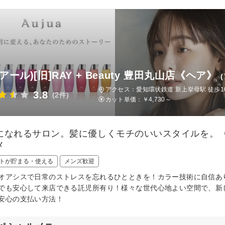
l(アール)[旧]RAY + Beauty 豊田丸山店《ヘア》
アクセス：愛知環状鉄道 新上挙母駅 徒歩1
3.8
(2件)
カット単価：
￥4,730～
になれるサロン。髪に優しくモチのいいスタイルを。〈
メ
トが貯まる・使える
メンズ歓迎
オアシスで日常のストレスを忘れるひとときを！カラー技術に自信あ
でも安心して来店できる託児所有り！様々な世代心地よい空間で、新
安心の支払い方法！