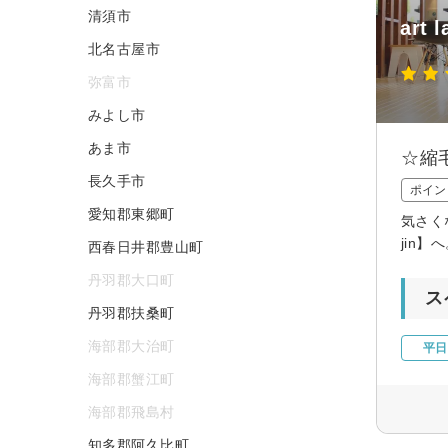
清須市
art l
北名古屋市
弥富市
みよし市
あま市
☆縮
長久手市
ポイン
愛知郡東郷町
気さく
jin
西春日井郡豊山町
丹羽郡大口町
ス
丹羽郡扶桑町
海部郡大治町
平日
海部郡蟹江町
海部郡飛島村
知多郡阿久比町