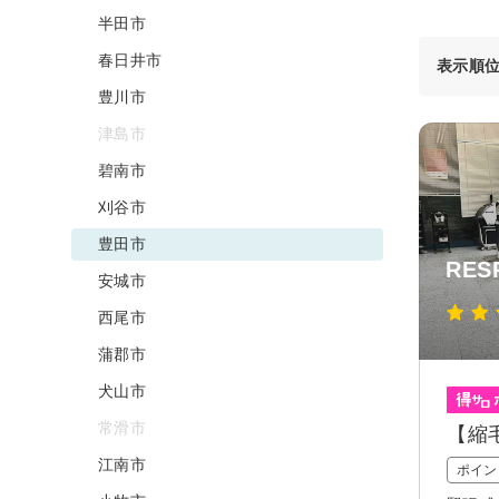
半田市
春日井市
表示順
豊川市
津島市
碧南市
刈谷市
豊田市
RES
安城市
西尾市
蒲郡市
犬山市
常滑市
【縮
江南市
ポイン