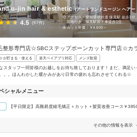
and u-jin hair & esthetic
(アートランドユージン ヘアー
アクセス：愛知環状鉄道 保見駅 徒歩1分
4.5
団地行き 保見駅前下車徒歩1分
(97件)
カット単価：
￥4,600～
毛整形専門店☆SBCステップボーンカット専門店☆カ
トが貯まる・使える
楽天ペイアプリ対応
メンズ歓迎
なスタッフ一同皆様のお越しをお待ち致しております！まだ、満足いくサロ
】へ。。。ほんわかした暖かみがあり日常の疲れも忘れさせてくれる☆
ペシャルメニュー
【平日限定】高難易度縮毛矯正＋カット＋髪質改善コース￥3850
その他の情報を表示