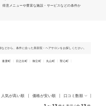
村、得意メニューや豊富な施設・サービスなどの条件か
順などから、条件に合った美容院・ヘアサロンをお探しください。
逢妻町
日之出町
御立町
丸山町
聖心町
人気が高い順
価格が安い順
口コミ数順
1
13
13