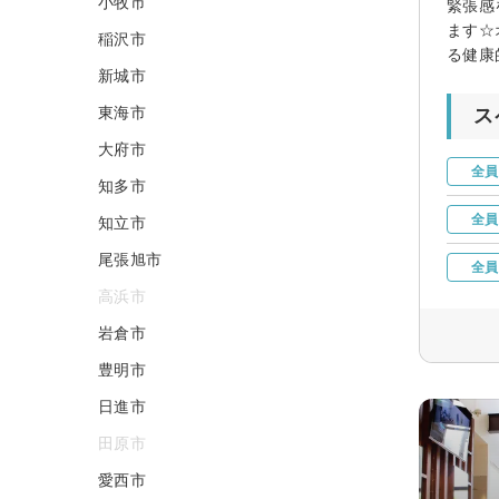
小牧市
緊張感
ます☆
稲沢市
る健康
新城市
東海市
ス
大府市
全員
知多市
全員
知立市
尾張旭市
全員
高浜市
岩倉市
豊明市
日進市
田原市
愛西市