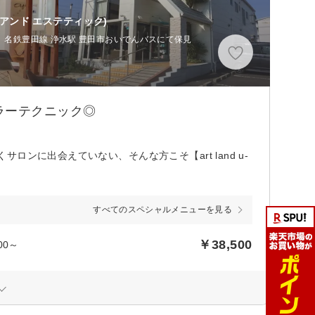
 アンド エステティック)
、名鉄豊田線 浄水駅 豊田市おいでんバスにて保見
ラーテクニック◎
ンに出会えていない、そんな方こそ【art land u-
すべてのスペシャルメニューを見る
￥38,500
0～