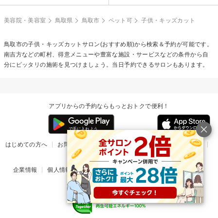
美容院・美容室
鳥取県
鳥取市
ペット可
子供・キッズカット
鳥取市の
子供・キッズカット
サロン(おすすめ順)から検索＆予約が可能です。
南吉方などの町村、得意メニューや豊富な施設・サービスなどの条件から自
分にピッタリの施術を見つけましょう。当日予約できるサロンもあります。
アプリからの予約ならもっとおトクで便利！
はじめての方へ
お問い合わせ
ヘルプ
リリース情報
利用規約
掲載ご希望のサロン様
企業情報
個人情報保護方針
楽天のサービス一覧
アプリ一覧
© Rakuten Group, Inc.