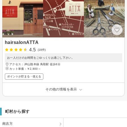
hairsalonATTA
4.5
(18件)
お一人だけのお時間をごゆっくりお過ごし下さい。
アクセス：JR山陰本線 鳥取駅 徒歩8分
カット単価：
￥2,800～
ポイントが貯まる・使える
その他の情報を表示
町村から探す
南吉方