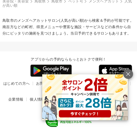
美容院・美容室
鳥取県
鳥取市
ペット可
メンズヘアカット
人気
が高い順
鳥取市の
メンズヘアカット
サロン(人気が高い順)から検索＆予約が可能です。
南吉方などの町村、得意メニューや豊富な施設・サービスなどの条件から自
分にピッタリの施術を見つけましょう。当日予約できるサロンもあります。
アプリからの予約ならもっとおトクで便利！
はじめての方へ
お問い合わせ
ヘルプ
リリース情報
利用規約
掲載ご希望のサロン様
企業情報
個人情報保護方針
楽天のサービス一覧
アプリ一覧
© Rakuten Group, Inc.