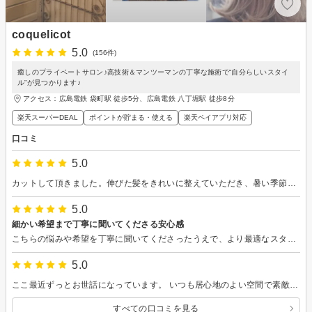
coquelicot
5.0
(156件)
癒しのプライベートサロン♪高技術＆マンツーマンの丁寧な施術で“自分らしいスタイ
ル”が見つかります♪
アクセス：広島電鉄 袋町駅 徒歩5分、広島電鉄 八丁堀駅 徒歩8分
楽天スーパーDEAL
ポイントが貯まる・使える
楽天ペイアプリ対応
口コミ
5.0
カットして頂きました。伸びた髪をきれいに整えていただき、暑い季節に向けてさっぱり晴れやかな気分になりました。前髪をいつもより短めにしていただき、その分少しだけ若返ったような？ちょっとうれしい気持ちです。洗髪して乾かすだけで何となく良い感じになるので、助かっています。
5.0
細かい希望まで丁寧に聞いてくださる安心感
こちらの悩みや希望を丁寧に聞いてくださったうえで、より最適なスタイルをご提案いただけたので、安心してお任せすることができました。仕上がりも大満足で、鏡を見るたびに嬉しくなります。 かわいいワンちゃんにも癒される最高の空間で、心地よい時間を過ごすことができました。今後もぜひよろしくお願いいたします。
5.0
ここ最近ずっとお世話になっています。 いつも居心地のよい空間で素敵な髪型にしていただけます(^^)
すべての口コミを見る