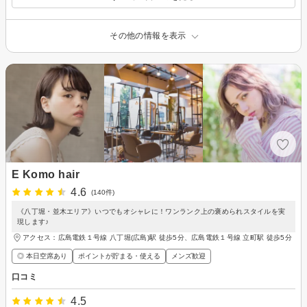
その他の情報を表示
E Komo hair
4.6
(140件)
《八丁堀・並木エリア》いつでもオシャレに！ワンランク上の褒められスタイルを実
現します♪
アクセス：広島電鉄１号線 八丁堀(広島)駅 徒歩5分、広島電鉄１号線 立町駅 徒歩5分
◎ 本日空席あり
ポイントが貯まる・使える
メンズ歓迎
口コミ
4.5