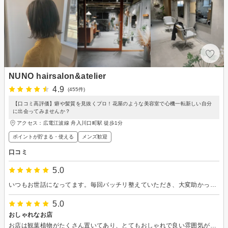
NUNO hairsalon&atelier
4.9
(455件)
【口コミ高評価】癖や髪質を見抜くプロ！花屋のような美容室で心機一転新しい自分
に出会ってみませんか？
アクセス：広電江波線 舟入川口町駅 徒歩1分
ポイントが貯まる・使える
メンズ歓迎
口コミ
5.0
いつもお世話になってます。毎回バッチリ整えていただき、大変助かってます。
5.0
おしゃれなお店
お店は観葉植物がたくさん置いてあり、とてもおしゃれで良い雰囲気があります。 カットがとても上手です。髪質をしっかり把握してくれるので数ヶ月経っても髪型が崩れることはありません。 また次回もお願いしたいと思います。