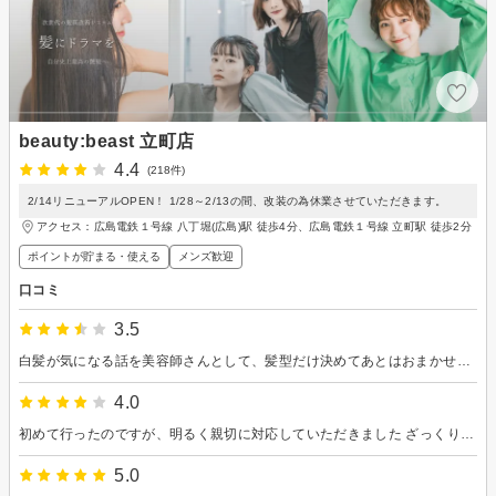
beauty:beast 立町店
4.4
(218件)
2/14リニューアルOPEN！ 1/28～2/13の間、改装の為休業させていただきます。
アクセス：広島電鉄１号線 八丁堀(広島)駅 徒歩4分、広島電鉄１号線 立町駅 徒歩2分
ポイントが貯まる・使える
メンズ歓迎
口コミ
3.5
白髪が気になる話を美容師さんとして、髪型だけ決めてあとはおまかせしました。 ブローやスタイリング剤の使い方など、いつもの店とは違って発見がありました。
4.0
初めて行ったのですが、明るく親切に対応していただきました ざっくりと伝えただけなのにカットもとても良かったです
5.0