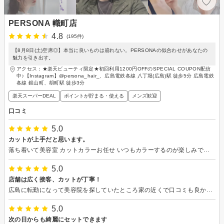
PERSONA 幟町店
4.8
(195件)
【8月8日(土)空席◎】本当に良いものは崩れない。PERSONAの似合わせがあなたの
魅力を引き出す。
アクセス：★楽天ビューティ限定★初回利用1200円OFFのSPECIAL COUPON配信
中♪【Instagram】@persona_hair_、広島電鉄各線 八丁堀(広島)駅 徒歩5分 広島電鉄
各線 銀山町、胡町駅 徒歩3分
楽天スーパーDEAL
ポイントが貯まる・使える
メンズ歓迎
口コミ
5.0
カットが上手だと思います。
落ち着いて美容室 カットカラーお任せ いつもカラーするのが楽しみです。 70代 女性
5.0
店舗は広く接客、カットが丁寧！
広島に転勤になって美容院を探していたところ家の近くで口コミも良かったので予約しました。 初めてでしたが、新たなヘアスタイルも提案いただき、凄く丁寧にカットしてくださり大満足です。
5.0
次の日からも綺麗にセットできます