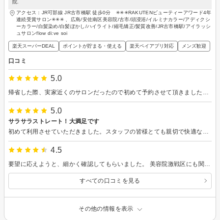
院.
アクセス：JR可部線 JR古市橋駅 徒歩0分 ✳︎✳︎✳︎RAKUTENビューティーアワード4年
連続受賞サロン✳︎✳︎✳︎ 、広島/安佐南区美容院/古市/頭浸浴/イルミナカラー/アディクシ
ーカラー/白髪染め/白髪ぼかし/ハイライト/縮毛矯正/髪質改善/JR古市橋駅/アイラッシ
ュサロンflow di:ve soi
楽天スーパーDEAL
ポイントが貯まる・使える
楽天ペイアプリ対応
メンズ歓迎
口コミ
5.0
帰省した際、実家近くのサロンだったので初めて予約させて頂きました。白髪染、カットとスタイリング全てにおいてとても丁寧で大満足です🥰
5.0
サラサラストレート！大満足です
初めて利用させていただきました。スタッフの皆様とても親切で快適な時間でした。ありがとうございました。またお願いします。
4.5
要望に応えようと、細かく確認してもらいました。 美容院激戦区にも関わらず、長く続いている理由がわかりました。頭浸浴が気持ち良かったです。シロダーラの様な脳が休まる感じがしたし、メントールのスッとした香りも良かったです。
すべての口コミを見る
その他の情報を表示