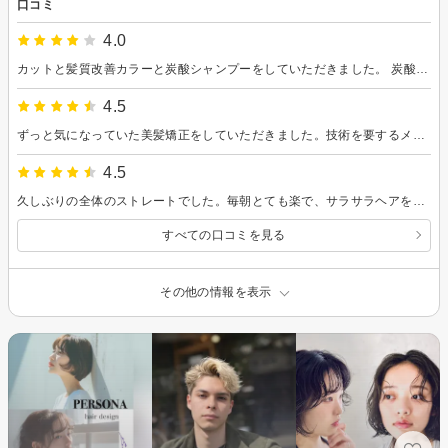
口コミ
4.0
カットと髪質改善カラーと炭酸シャンプーをしていただきました。 炭酸シャンプーは頭皮がとてもスースーして気持ちよかったです。 髪質改善カラーはトリートメント無しでいいとのことで、ポイントバックもあって、お得だと思います。 サラサラの仕上がりで満足です。 しっかり色も入ったので、今後だんだん色が落ちていきながら、明るい色になるのが楽しみです。
4.5
ずっと気になっていた美髪矯正をしていただきました。技術を要するメニューのようで、真剣に慎重に施術されていたのが印象的でした。 この真夏に汗をかいてもサラサラ〜なのが嬉しすぎます！やってよかったです。ありがとうございました！
4.5
久しぶりの全体のストレートでした。毎朝とても楽で、サラサラヘアを鏡でみると嬉しいです。長く持つとことを期待しています。
すべての口コミを見る
その他の情報を表示