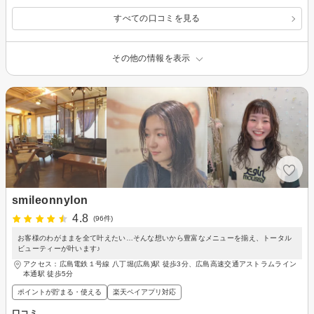
すべての口コミを見る
その他の情報を表示
smileonnylon
4.8
(96件)
お客様のわがままを全て叶えたい…そんな想いから豊富なメニューを揃え、トータル
ビューティーが叶います♪
アクセス：広島電鉄１号線 八丁堀(広島)駅 徒歩3分、広島高速交通アストラムライン
本通駅 徒歩5分
ポイントが貯まる・使える
楽天ペイアプリ対応
口コミ