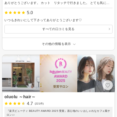
ありがとうございます。 カット リタッチで行きました。 とても気にいってます。 店内はとても可愛いく居心地が良いです。 二階は、お子様が遊べるスペースもあり 小さいお子様も安心してつれていけます。 広島市内でさがされてる方ぜひ。 駐車場は、近くに何箇所かあり 空きも割にあります！ ３０分100円でした！急いでる方など ぜひ。
5.0
いつもきれいにして下さってありがとうございます♡
すべての口コミを見る
その他の情報を表示
oluolu ～hair～
4.7
(221件)
『楽天ビューティ BEAUTY AWARD 2025 受賞』居心地のいいおしゃれなカフェ風サ
ロン♪♪