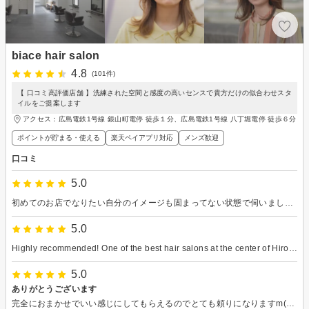
biace hair salon
4.8
(101件)
【 口コミ高評価店舗 】洗練された空間と感度の高いセンスで貴方だけの似合わせスタ
イルをご提案します
アクセス：広島電鉄1号線 銀山町電停 徒歩１分、広島電鉄1号線 八丁堀電停 徒歩６分
ポイントが貯まる・使える
楽天ペイアプリ対応
メンズ歓迎
口コミ
5.0
初めてのお店でなりたい自分のイメージも固まってない状態で伺いましたが落ち着いた雰囲気でいろいろ聞いてくださってイメージをひきだしてくださいました。最初から最後まで痛いや痒いもなくシャンプーも含めて優しく丁寧で気持ちいい施術でした。皆さんお人柄も柔らかくて落ち着ける雰囲気のお店で、ぜひまた行きたいと思います。閉店間際になってしまい、申し訳なかったですが丁寧にご対応くださいまして、ありがとうございました。
5.0
Highly recommended! One of the best hair salons at the center of Hiroshima.
5.0
ありがとうございます
完全におまかせでいい感じにしてもらえるのでとても頼りになりますm(_ _)m ここに通い始めて自分のくせ毛が好きになれました(笑)