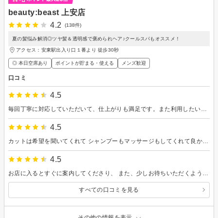
beauty:beast 上安店
4.2
(138件)
夏の髪悩み解消◎ツヤ髪＆透明感で褒められヘア♪クールスパもオススメ！
アクセス：安東駅出入り口１番より 徒歩30秒
◎ 本日空席あり
ポイントが貯まる・使える
メンズ歓迎
口コミ
4.5
毎回丁寧に対応していただいて、仕上がりも満足です。また利用したいと思っています。
4.5
カットは希望を聞いてくれて シャンプーもマッサージもしてくれて良かったです
4.5
お店に入るとすぐに案内してくださり、 また、少しお待ちいただくようになるかもしれないのでと飲み物を準備くださいました。 希望をお伝えすると、スピーディにカットしてくださり、カットの後にはセットの方法など丁寧に教えてくださりありがとうございました。 ハンサムショートは初挑戦だったのですが、素敵に仕上げてくださいました。
すべての口コミを見る
その他の情報を表示