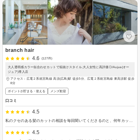
branch hair
4.6
(127件)
大人透明感カラー似合わせカットで垢抜けスタイル,大人女性に高評価◎/Aujua(オー
ジュア)導入店
アクセス：広電２系統宮島線 高須(広島)駅 徒歩5分、広電２系統宮島線 東高須駅 徒歩
8分
ポイントが貯まる・使える
メンズ歓迎
口コミ
4.5
私のクセのある髪のカットの相談を毎回聞いてくださるのと、何年カットしていただいてるので前の時こうだったと、記憶していてくれるので、助かります。
4.5