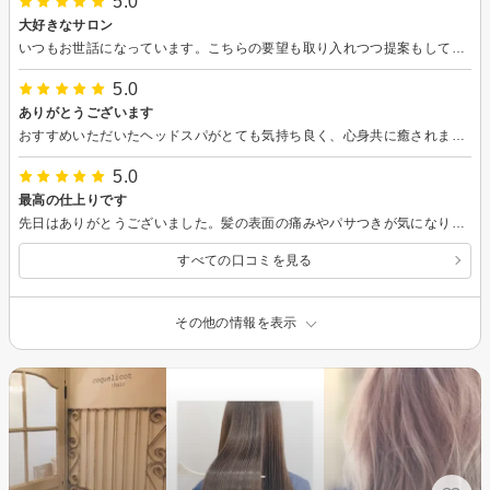
5.0
大好きなサロン
いつもお世話になっています。こちらの要望も取り入れつつ提案もしてくださり、自分では思いつかないような雰囲気に仕上げて貰って大満足です。お客さんを大切に思われてる気持ちが伝わってきて、いつも癒されています。年をとってもヘアスタイルが楽しめるんだなぁと教えてもらいました。渡辺さん大好きです！
5.0
ありがとうございます
おすすめいただいたヘッドスパがとても気持ち良く、心身共に癒されました。顔周りのカットも目を閉じている間にいい感じに仕上げていただけてとても嬉しかったです。 初めてのお店でしたが担当スタイリストさんの気持ちのいい対応のおかげでリラックスして過ごすことができました。ありがとうございます☆
5.0
最高の仕上りです
先日はありがとうございました。髪の表面の痛みやパサつきが気になり、トリートメント目的と合わせてカットもお願いしました。ヘアケアの方法を色々と教えて下さり、とても勉強になりました。期待以上の仕上がりにとても嬉しく大満足です！またお願いしたいと思います。ありがとうございました‼
すべての口コミを見る
その他の情報を表示