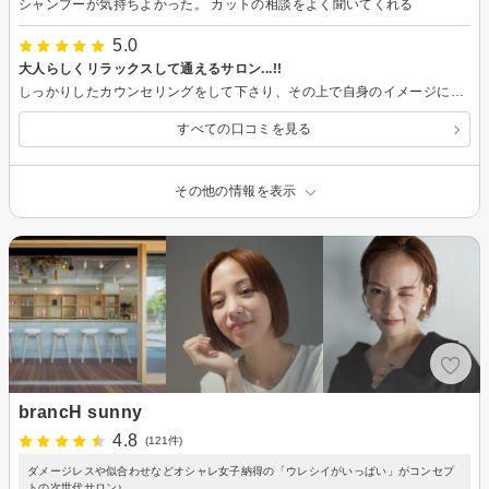
シャンプーが気持ちよかった。 カットの相談をよく聞いてくれる
5.0
大人らしくリラックスして通えるサロン...!!
しっかりしたカウンセリングをして下さり、その上で自身のイメージに寄り添う形で的確なお勧めを会話のキャッチボールをしながらしてくださいました...。なりたいスタイリングになるように根拠を持った説明や知識を教えてくれたので安心してお任せすることが出来ました!! 都度の確認や相手を知ろうとしてくださる姿勢を持って傾聴してくれたので久しぶりにサロンでリラックスして話すことも出来たのと、マッサージや洗髪時も終始、快かったです。 大人らしく安心したおもてなしをしてくださるサロンなので、ようやく今後、長く通えるサロンを見つけられたと嬉しい想いでした...! ありがとうございました。また次回が楽しみです。 何より妻からも褒められたことが1番のポイントでした!!
すべての口コミを見る
その他の情報を表示
brancH sunny
4.8
(121件)
ダメージレスや似合わせなどオシャレ女子納得の「ウレシイがいっぱい」がコンセプ
トの次世代サロン♪