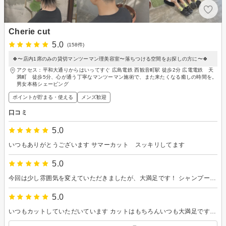
Cherie cut
5.0
(158件)
🍀〜店内1席のみの貸切マンツーマン理美容室〜落ちつける空間をお探しの方に〜🍀
アクセス：平和大通りからはいってすぐ 広島電鉄 西観音町駅 徒歩2分 広電電鉄 天
満町 徒歩5分、心が通う丁寧なマンツーマン施術で、また来たくなる癒しの時間を。
男女本格シェービング
ポイントが貯まる・使える
メンズ歓迎
口コミ
5.0
いつもありがとうございます サマーカット スッキリしてます
5.0
今回は少し雰囲気を変えていただきましたが、大満足です！ シャンプーもとても気持ち良かったです！
5.0
いつもカットしていただいています カットはもちろんいつも大満足です プラスして楽しく過ごさせていただいて、 気づいたらカットからドライヤーへ 楽しいお話いつもありがとうございます またお世話になります