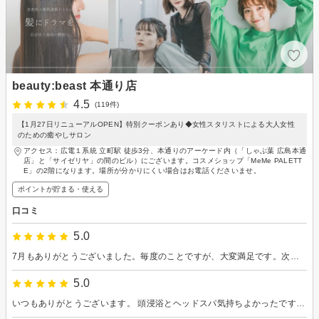
beauty:beast 本通り店
4.5
(119件)
【1月27日リニューアルOPEN】特別クーポンあり◆女性スタリストによる大人女性
のための癒やしサロン
アクセス：広電１系統 立町駅 徒歩3分、本通りのアーケード内（「しゃぶ葉 広島本通
店」と「サイゼリヤ」の間のビル）にございます。コスメショップ「MeMe PALETT
E」の2階になります。場所が分かりにくい場合はお電話くださいませ。
ポイントが貯まる・使える
口コミ
5.0
7月もありがとうございました。毎度のことですが、大変満足です。次回もよろしくお願いします♪
5.0
いつもありがとうございます。 頭浸浴とヘッドスパ気持ちよかったです。次来る時は初カラーに挑戦してみます。