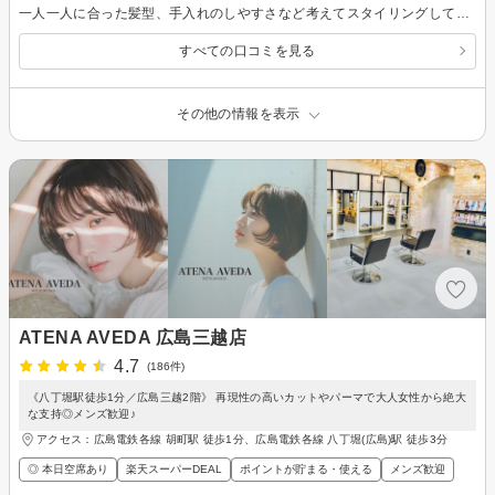
一人一人に合った髪型、手入れのしやすさなど考えてスタイリングしてくれている気がします。 家に帰ってからも同じ髪型にセットできて満足です。
すべての口コミを見る
その他の情報を表示
ATENA AVEDA 広島三越店
4.7
(186件)
《八丁堀駅徒歩1分／広島三越2階》 再現性の高いカットやパーマで大人女性から絶大
な支持◎メンズ歓迎♪
アクセス：広島電鉄各線 胡町駅 徒歩1分、広島電鉄各線 八丁堀(広島)駅 徒歩3分
◎ 本日空席あり
楽天スーパーDEAL
ポイントが貯まる・使える
メンズ歓迎