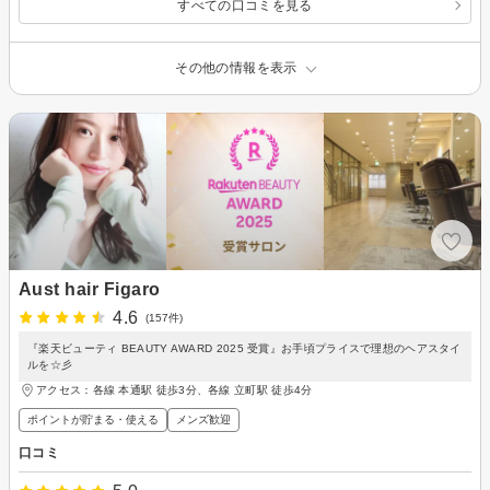
すべての口コミを見る
その他の情報を表示
Aust hair Figaro
4.6
(157件)
『楽天ビューティ BEAUTY AWARD 2025 受賞』お手頃プライスで理想のヘアスタイ
ルを☆彡
アクセス：各線 本通駅 徒歩3分、各線 立町駅 徒歩4分
ポイントが貯まる・使える
メンズ歓迎
口コミ