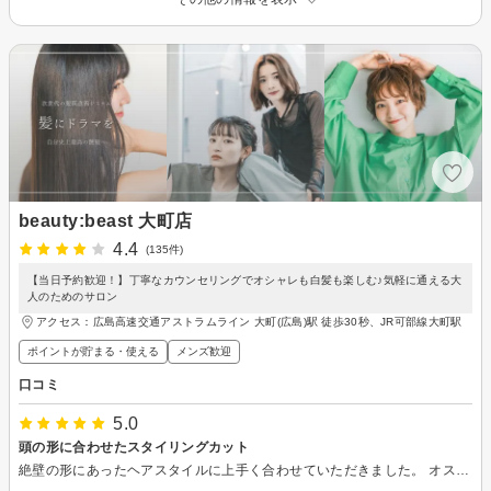
beauty:beast 大町店
4.4
(135件)
【当日予約歓迎！】丁寧なカウンセリングでオシャレも白髪も楽しむ♪気軽に通える大
人のためのサロン
アクセス：広島高速交通アストラムライン 大町(広島)駅 徒歩30秒、JR可部線大町駅
ポイントが貯まる・使える
メンズ歓迎
口コミ
5.0
頭の形に合わせたスタイリングカット
絶壁の形にあったヘアスタイルに上手く合わせていただきました。 オススメできます。