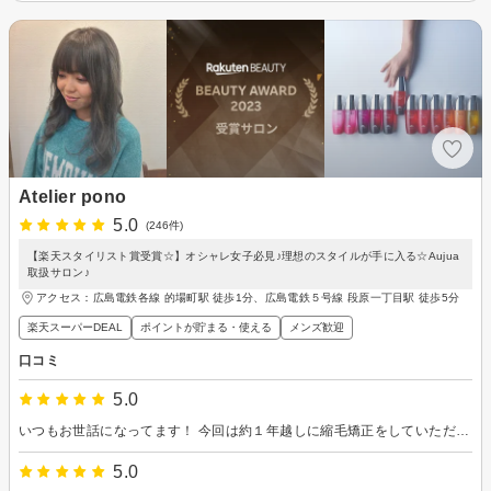
Atelier pono
5.0
(246件)
【楽天スタイリスト賞受賞☆】オシャレ女子必見♪理想のスタイルが手に入る☆Aujua
取扱サロン♪
アクセス：広島電鉄各線 的場町駅 徒歩1分、広島電鉄５号線 段原一丁目駅 徒歩5分
楽天スーパーDEAL
ポイントが貯まる・使える
メンズ歓迎
口コミ
5.0
いつもお世話になってます！ 今回は約１年越しに縮毛矯正をしていただきました！ 産後の抜け毛が生えてきて根本に短い髪の毛がのびてしまい、長い髪との癖の出方が異なりケアに困っていました。今回全頭しっかりかけてもらったので全体的にしっかりまとまり、理想的なストレートになりました。毛先はまっすぐになりすぎないように内側に入るような仕上がりにしてくださりました。セットをしなくても綺麗な状態で朝を迎えられているのでかなり楽です！次回はカラーよろしくお願いします！
5.0