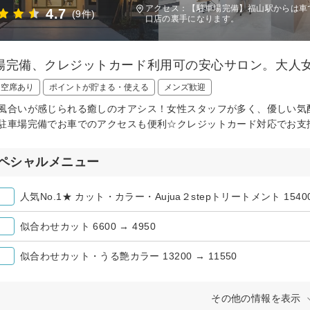
アクセス：【駐車場完備】福山駅からは車
4.7
(9件)
口店の裏手になります。
場完備、クレジットカード利用可の安心サロン。大人
日空席あり
ポイントが貯まる・使える
メンズ歓迎
風合いが感じられる癒しのオアシス！女性スタッフが多く、優しい気
駐車場完備でお車でのアクセスも便利☆クレジットカード対応でお支
ペシャルメニュー
人気No.1★ カット・カラー・Aujua２stepトリートメント 15400 
似合わせカット 6600 → 4950
似合わせカット・うる艶カラー 13200 → 11550
その他の情報を表示