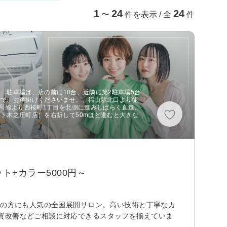
1
24
24
〜
件を表示 / 全
件
分 駐車場は、店の前に10台、近隣に第2駐車場5台
ので、お声掛けくださいませ。、福山駅北口より徒
2号線より西桜町1丁目を北側に進みしばらく直進、
ト木之庄町店）を右折して50mほど進むと大きな
+カラー5000円～
代の方にも人気の全国展開サロン。高い技術と丁寧なカ
質改善などご相談に対応できるスタッフを揃えていま