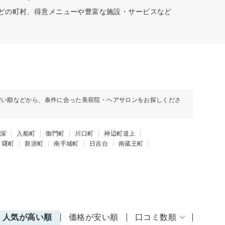
などの町村、得意メニューや豊富な施設・サービスなど
安い順などから、条件に合った美容院・ヘアサロンをお探しくださ
深
入船町
御門町
川口町
神辺町道上
曙町
新涯町
南手城町
日吉台
南蔵王町
人気が高い順
価格が安い順
口コミ数順