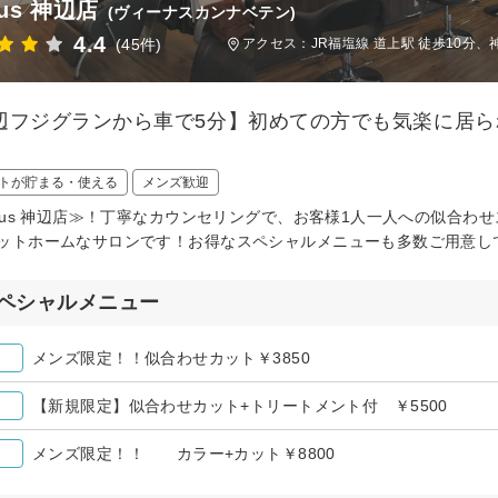
nus 神辺店
(ヴィーナスカンナベテン)
4.4
(45件)
アクセス：JR福塩線 道上駅 徒歩10分、
辺フジグランから車で5分】初めての方でも気楽に居ら
トが貯まる・使える
メンズ歓迎
-nus 神辺店≫！丁寧なカウンセリングで、お客様1人一人への似合
ットホームなサロンです！お得なスペシャルメニューも多数ご用意し
ペシャルメニュー
メンズ限定！！似合わせカット￥3850
【新規限定】似合わせカット+トリートメント付 ￥5500
メンズ限定！！ カラー+カット￥8800