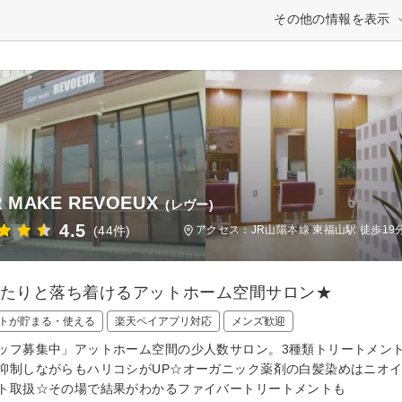
その他の情報を表示
R MAKE REVOEUX
(レヴー)
4.5
(44件)
アクセス：JR山陽本線 東福山駅 徒歩19
ったりと落ち着けるアットホーム空間サロン★
トが貯まる・使える
楽天ペイアプリ対応
メンズ歓迎
ッフ募集中」アットホーム空間の少人数サロン。3種類トリートメン
抑制しながらもハリコシがUP☆オーガニック薬剤の白髪染めはニオ
ト取扱☆その場で結果がわかるファイバートリートメントも