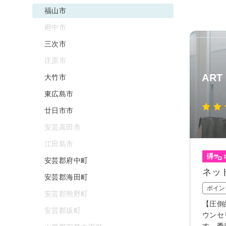
福山市
府中市
三次市
庄原市
ART
大竹市
東広島市
廿日市市
安芸高田市
江田島市
安芸郡府中町
ネッ
安芸郡海田町
ポイン
安芸郡熊野町
【圧倒
安芸郡坂町
ウンセ
す。季