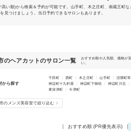
が高い順)から検索＆予約が可能です。山手町、木之庄町、南蔵王町
術を見つけましょう。当日予約できるサロンもあります。
おすすめ順や人気順、価格が
市のヘアカットのサロン一覧
い。
千田町
西町
木之庄町
山手町
沼隈町草
村から探す
神辺町十九軒屋
神辺町下御領
神辺町川北
東深津町
今津町
市のメンズ美容室で絞り込む
おすすめ順 (PR優先表示)