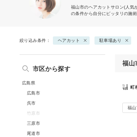
福山市の
ヘアカット
サロン(人気
の条件から自分にピッタリの施
絞り込み条件：
ヘアカット
駐車場あり
福山
市区から探す
広島県
町
広島市
呉市
福山
竹原市
三原市
尾道市