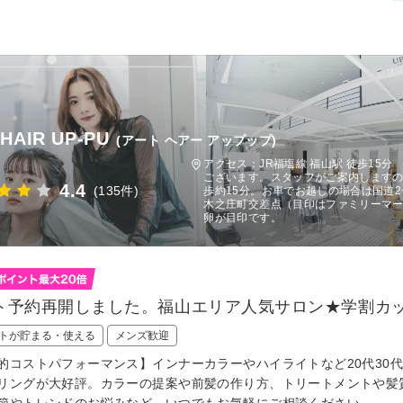
 HAIR UP-PU
(アート ヘアー アップップ)
アクセス：JR福塩線 福山駅 徒歩15
ございます。スタッフがご案内します
4.4
(135件)
歩約15分。お車でお越しの場合は国道
木之庄町交差点（目印はファミリーマー
卵が目印です。
ト予約再開しました。福山エリア人気サロン★学割カット
トが貯まる・使える
メンズ歓迎
的コストパフォーマンス】インナーカラーやハイライトなど20代30
リングが大好評。カラーの提案や前髪の作り方、トリートメントや髪
節やトレンドのお悩みなど、いつでもお気軽にご相談ください。