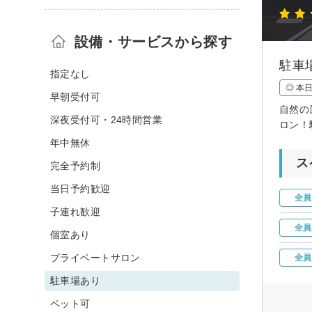
設備・サービスから探す
駐車
指定なし
◎ 本
早朝受付可
自然の
深夜受付可・24時間営業
ロン！
年中無休
ス
完全予約制
当日予約歓迎
全員
子連れ歓迎
全員
個室あり
プライベートサロン
全員
駐車場あり
ペット可