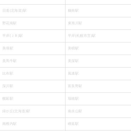
日進(北海道)駅
糠南駅
野花南駅
東旭川駅
平岸(ＪＲ)駅
平岸(札幌市営)駅
美瑛駅
美唄駅
美馬牛駅
美深駅
比布駅
風連駅
深川駅
富良野駅
幌延駅
瑞穂駅
緑が丘(北海道)駅
南永山駅
南稚内駅
峰延駅