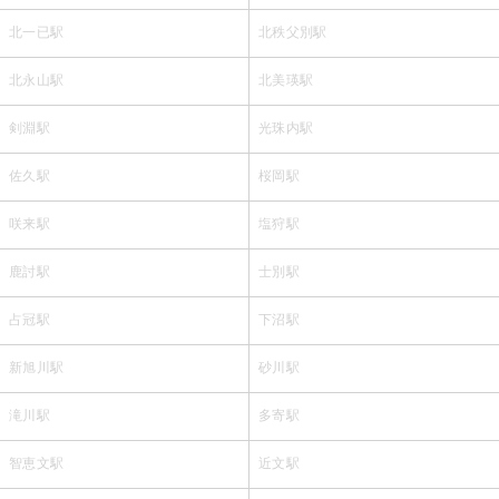
北一已駅
北秩父別駅
北永山駅
北美瑛駅
剣淵駅
光珠内駅
佐久駅
桜岡駅
咲来駅
塩狩駅
鹿討駅
士別駅
占冠駅
下沼駅
新旭川駅
砂川駅
滝川駅
多寄駅
智恵文駅
近文駅