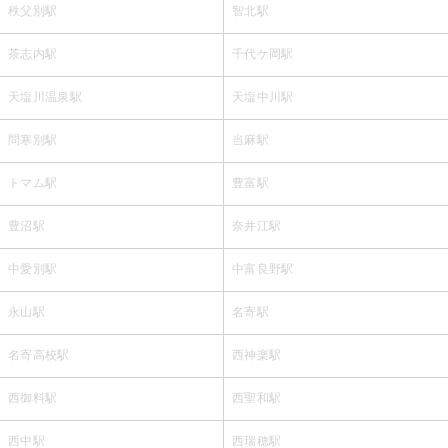
秩父別駅
智北駅
茶志内駅
千代ケ岡駅
天塩川温泉駅
天塩中川駅
問寒別駅
当麻駅
トマム駅
豊富駅
豊沼駅
奈井江駅
中愛別駅
中富良野駅
永山駅
名寄駅
名寄高校駅
西神楽駅
西御料駅
西聖和駅
西中駅
西瑞穂駅