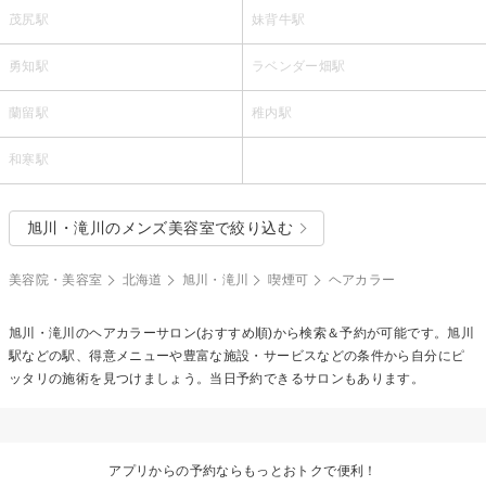
茂尻駅
妹背牛駅
勇知駅
ラベンダー畑駅
蘭留駅
稚内駅
和寒駅
旭川・滝川のメンズ美容室で絞り込む
美容院・美容室
北海道
旭川・滝川
喫煙可
ヘアカラー
旭川・滝川の
ヘアカラー
サロン(おすすめ順)から検索＆予約が可能です。旭川
駅などの駅、得意メニューや豊富な施設・サービスなどの条件から自分にピ
ッタリの施術を見つけましょう。当日予約できるサロンもあります。
アプリからの予約ならもっとおトクで便利！