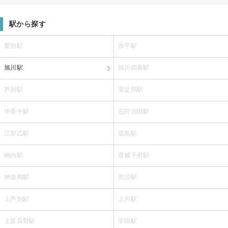
駅から探す
愛別駅
赤平駅
旭川駅
旭川四条駅
芦別駅
安足間駅
伊香牛駅
石狩沼田駅
江部乙駅
筬島駅
納内駅
音威子府駅
神楽岡駅
兜沼駅
上芦別駅
上川駅
上富良野駅
学田駅