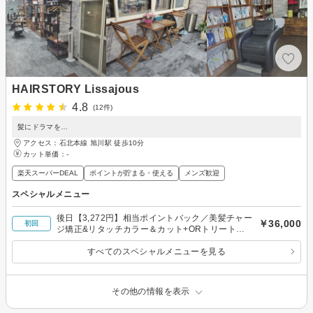
HAIRSTORY Lissajous
4.8
(12件)
髪にドラマを…
アクセス：石北本線 旭川駅 徒歩10分
カット単価：
-
楽天スーパーDEAL
ポイントが貯まる・使える
メンズ歓迎
スペシャルメニュー
後日【3,272円】相当ポイントバック／美髪チャー
￥36,000
初回
ジ矯正&リタッチカラー＆カット+ORトリートメ
ント
すべてのスペシャルメニューを見る
その他の情報を表示