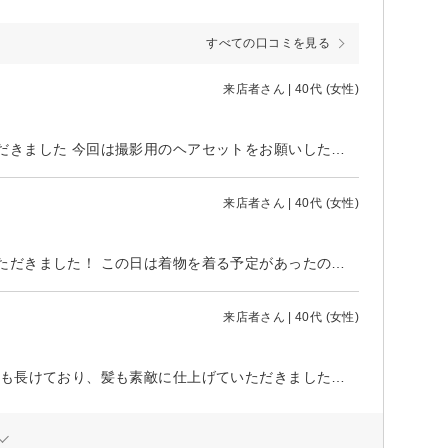
すべての口コミを見る
来店者さん | 40代 (女性)
たまにお世話になっているサロンですが、今回もとても素敵に仕上げていただきました 今回は撮影用のヘアセットをお願いしたのですが、丁寧にスタイリングしてくださって、仕上がりに大満足です♀、 崩れにくく、長時間の撮影でも綺麗なままキープできたのが嬉しかったです！ 毎回親切で、安心してお任せできる信頼感のあるサロンです またお願いしたいと思います。 ありがとうございました
来店者さん | 40代 (女性)
たまにお世話になっているサロンですが、今回も素敵な時間を過ごさせていただきました！ この日は着物を着る予定があったので、それに合わせたアップスタイルをお願いしました。 髪の長さや量を丁寧に確認しながら、崩れにくく、着物にぴったりな上品で華やかなスタイルに仕上げてくださり、とても感激しました。 プロならではの繊細な仕上がりで、一日中崩れることなく、写真映えも抜群でした！ また特別な日にはぜひお願いしたいと思います。 ありがとうございました！
来店者さん | 40代 (女性)
すすきのの情報を有料でも得たいほどの詳しさ！ コミュニケーション能力にも長けており、髪も素敵に仕上げていただきました！ 男女問わず、楽しい時間と技術を味わえます。 お勧めのサロンです！ ありがとうございました！！