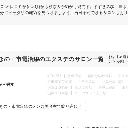
ロン(口コミが多い順)から検索＆予約が可能です。すすきの駅、豊
自分にピッタリの施術を見つけましょう。当日予約できるサロンもあり
おすすめ順
きの・市電沿線のエクステのサロン一覧
ンをお探し
石山通駅
行啓通駅
幌南小学校前駅
資生
電車事業所前駅
中島公園駅
中島公園通駅
から探す
西線１６条駅
西線６条駅
東屯田通駅
東
山鼻１９条駅
ロープウェイ入口駅
きの・市電沿線のメンズ美容室で絞り込む