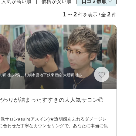
人気が高い順
価格が安い順
口コミ数順
1
2
2
〜
件を表示 / 全
件
駅 徒歩2分、札幌市営地下鉄東豊線 大通駅 徒歩
だわりが詰まったすすきの大人気サロン◎
サロンasuin(アスイン)★透明感あふれるダメージレ
に合わせた丁寧なカウンセリングで、あなたに本当に似