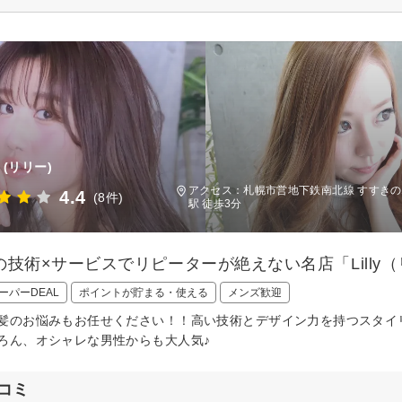
(リリー)
アクセス：札幌市営地下鉄南北線 すすきの
4.4
(8件)
駅 徒歩3分
の技術×サービスでリピーターが絶えない名店「Lilly
ーパーDEAL
ポイントが貯まる・使える
メンズ歓迎
髪のお悩みもお任せください！！高い技術とデザイン力を持つスタイ
ろん、オシャレな男性からも大人気♪
コミ