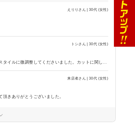
えりりさん | 30代 (女性)
トシさん | 30代 (女性)
イメージを写真でお見せして、スタイリストさんと会話しながら自分に合うスタイルに微調整してくださいました。カットに関しては大満足です。 以下ご意見 ①自分だけドリンクが提供されておらず悲しくなりました。 ②「選べるヘッドスパ」でしたが説明等なくなにも選べませんでした。 ヘッドスパが提供されていたのかも謎です。説明が何もなかったです。 その場で伝えろというご意見もあるかと思いますが、無理です。 言わなくても提供してくださるお店に行きます。
来店者さん | 30代 (女性)
て頂きありがとうございました。