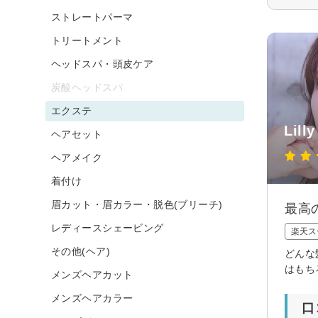
ストレートパーマ
トリートメント
ヘッドスパ・頭皮ケア
炭酸ヘッドスパ
エクステ
Lilly
ヘアセット
ヘアメイク
着付け
眉カット・眉カラー・脱色(ブリーチ)
最高
レディースシェービング
楽天ス
その他(ヘア)
どんな
はもち
メンズヘアカット
メンズヘアカラー
口