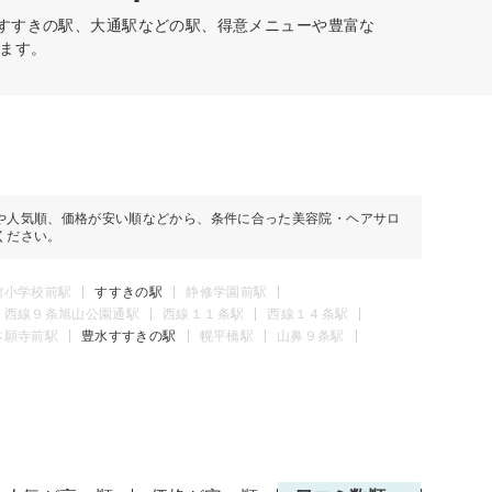
水すすきの駅、大通駅などの駅、得意メニューや豊富な
ます。
や人気順、価格が安い順などから、条件に合った美容院・ヘアサロ
ください。
館小学校前駅
すすきの駅
静修学園前駅
西線９条旭山公園通駅
西線１１条駅
西線１４条駅
本願寺前駅
豊水すすきの駅
幌平橋駅
山鼻９条駅