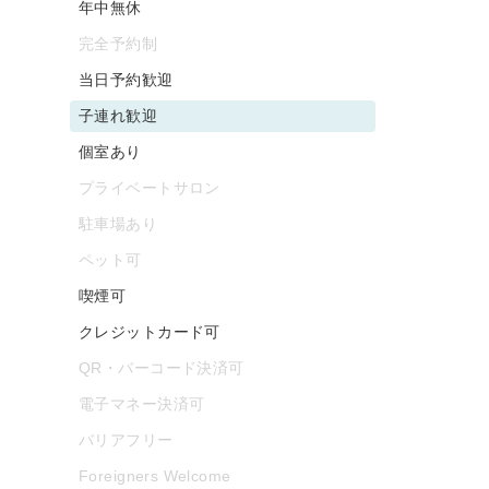
年中無休
完全予約制
当日予約歓迎
子連れ歓迎
個室あり
プライベートサロン
駐車場あり
ペット可
喫煙可
クレジットカード可
QR・バーコード決済可
電子マネー決済可
バリアフリー
Foreigners Welcome