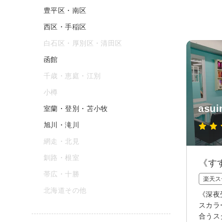
豊平区・南区
西区・手稲区
白石区・厚別区・清田区
函館
千歳・恵庭・江別
小樽
asui
室蘭・登別・苫小牧
旭川・滝川
網走・北見
釧路・根室
《す
帯広・十勝
楽天ス
北海道その他
《深夜
スカラ
合うス