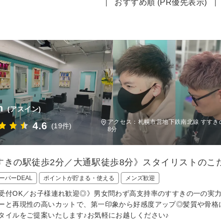
おすすめ順 (PR優先表示)
n
(アスイン)
アクセス：札幌市営地下鉄南北線 すすきの
4.6
(19件)
8分
すきの駅徒歩2分／大通駅徒歩8分》スタイリストのこ
ーパーDEAL
ポイントが貯まる・使える
メンズ歓迎
受付OK／お子様連れ歓迎◎》男女問わず高支持率のすすきの一の実力派
ーと再現性の高いカットで、第一印象から好感度アップ◎髪質や骨格
タイルをご提案いたします♪お気軽にお越しください♪