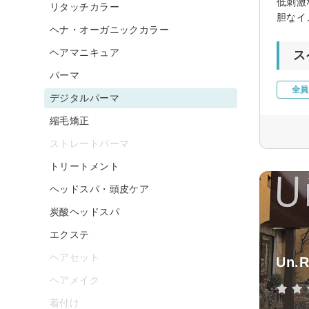
低刺激
リタッチカラー
胆なイ
ヘナ・オーガニックカラー
ヘアマニキュア
ス
パーマ
全員
デジタルパーマ
縮毛矯正
ストレートパーマ
トリートメント
ヘッドスパ・頭皮ケア
炭酸ヘッドスパ
エクステ
ヘアセット
Un.R
ヘアメイク
着付け