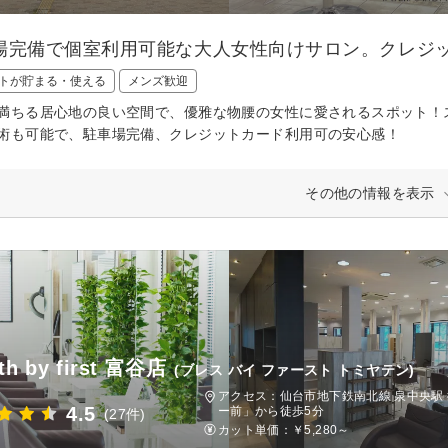
場完備で個室利用可能な大人女性向けサロン。クレジ
トが貯まる・使える
メンズ歓迎
満ちる居心地の良い空間で、優雅な物腰の女性に愛されるスポット！
術も可能で、駐車場完備、クレジットカード利用可の安心感！
その他の情報を表示
th by first 富谷店
(ブレス バイ ファースト トミヤテン)
アクセス：仙台市地下鉄南北線 泉中央駅 
4.5
ー前」から徒歩5分
(27件)
カット単価：
￥5,280～