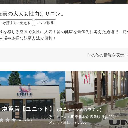
充実の大人女性向けサロン。
トが貯まる・使える
メンズ歓迎
りを感じる空間で女性に人気！髪の健康を最優先に考えた施術で、艶
車場や多様な決済方法で便利！
その他の情報を表示
IT 塩釜店【ユニット】
(ユニットシオガマテン)
アクセス：JR東北本線 塩釜駅 徒歩30分
-
(-件)
カット単価：
￥5,000～