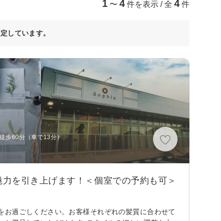
1
4
4
〜
件を表示 / 全
件
決定しています。
徒歩60分（車で13分）
魅力を引き上げます！＜個室での予約も可＞
をお過ごしください。お客様それぞれの髪質に合わせて