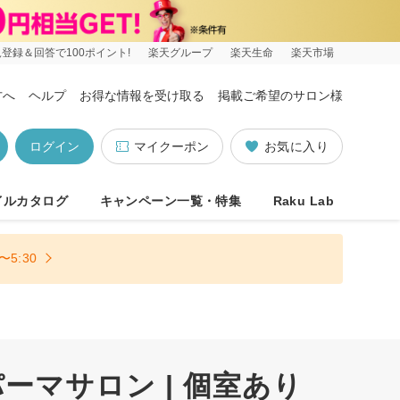
登録＆回答で100ポイント!
楽天グループ
楽天生命
楽天市場
方へ
ヘルプ
お得な情報を受け取る
掲載ご希望のサロン様
ログイン
マイクーポン
お気に入り
イルカタログ
キャンペーン一覧・特集
Raku Lab
5:30
マサロン | 個室あり