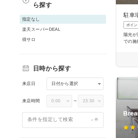
ら探す
駐車
指定なし
ポイン
楽天スーパーDEAL
陽光が
得サロ
での施
日時から探す
来店日
日付から選択
来店時間
〜
Brea
-
条件を指定して検索
件