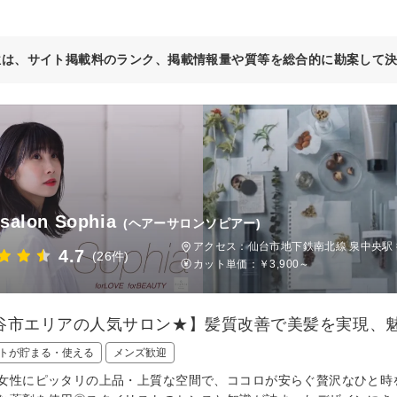
位は、サイト掲載料のランク、掲載情報量や質等を総合的に勘案して
 salon Sophia
(ヘアーサロンソピアー)
アクセス：仙台市地下鉄南北線 泉中央駅 
4.7
(26件)
カット単価：
￥3,900～
谷市エリアの人気サロン★】髪質改善で美髪を実現、
トが貯まる・使える
メンズ歓迎
女性にピッタリの上品・上質な空間で、ココロが安らぐ贅沢なひと時