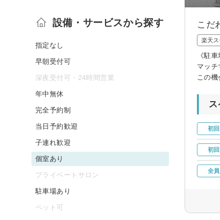
設備・サービスから探す
こだ
楽天ス
指定なし
《駐車
早朝受付可
マッチ
この機
深夜受付可・24時間営業
年中無休
ス
完全予約制
当日予約歓迎
初回
子連れ歓迎
初回
個室あり
全員
プライベートサロン
駐車場あり
ペット可