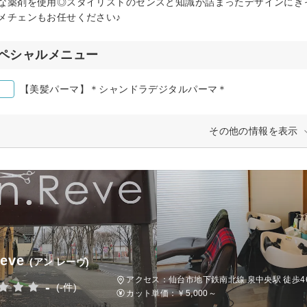
な薬剤を使用◎スタイリストのセンスと知識が詰まったデザインにき
メチェンもお任せください♪
ペシャルメニュー
【美髪パーマ】＊シャンドラデジタルパーマ＊
その他の情報を表示
eve
(アン レーヴ)
アクセス：仙台市地下鉄南北線 泉中央駅 徒歩4
-
(-件)
カット単価：
￥5,000～