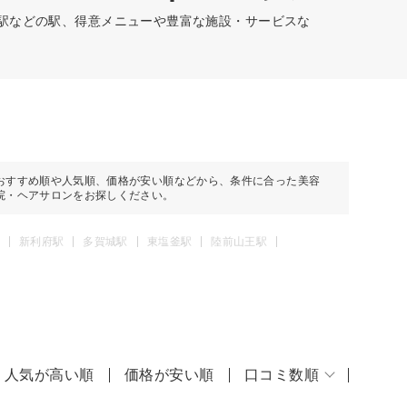
釜駅などの駅、得意メニューや豊富な施設・サービスな
おすすめ順や人気順、価格が安い順などから、条件に合った美容
院・ヘアサロンをお探しください。
新利府駅
多賀城駅
東塩釜駅
陸前山王駅
人気が高い順
価格が安い順
口コミ数順