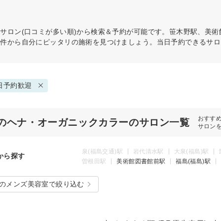
ー
サロン(口コミが多い順)から検索＆予約が可能です。笹木野駅、美術
条件から自分にピッタリの施術を見つけましょう。当日予約できるサロ
日予約歓迎
おすす
のヘナ・オーガニックカラーのサロン一覧
サロン
泉(福島交通)駅
岩代清水駅
大泉(福島)駅
から探す
曽根田駅
美術館図書館前駅
福島(福島)駅
のメンズ美容室で絞り込む