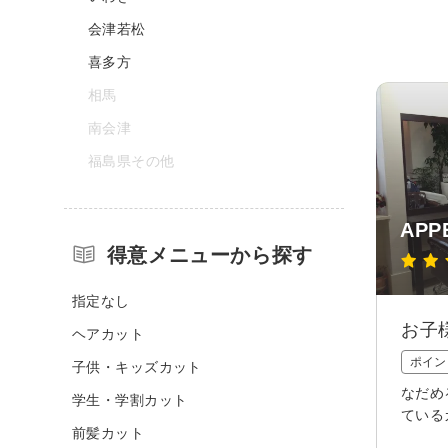
会津若松
喜多方
相馬
南会津
福島県その他
APP
得意メニューから探す
指定なし
お子
ヘアカット
ポイン
子供・キッズカット
なだめ
学生・学割カット
ている
前髪カット