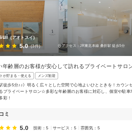
sui
(アオトスイ)
5.0
(3件)
アクセス：JR東北本線 桑折駅 徒歩5分
い年齢層のお客様が安心して訪れるプライベートサロ
トが貯まる・使える
メンズ歓迎
駅徒歩5分♪♪》明るく広々とした空間で心地よいひとときを！カウン
るプライベートサロン☆多彩な年齢層のお客様に対応し、個室や駐車
多彩！
コミ
5.0
技術：5
サービス：5
雰囲気：5