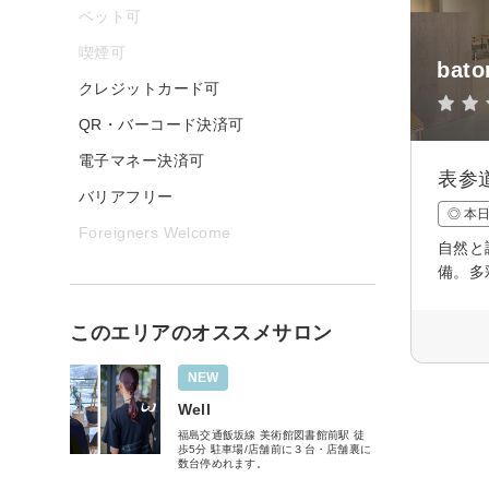
ペット可
喫煙可
bat
クレジットカード可
QR・バーコード決済可
電子マネー決済可
表参道
バリアフリー
◎ 本
Foreigners Welcome
自然と
備。多
このエリアのオススメサロン
NEW
Well
福島交通飯坂線 美術館図書館前駅 徒
歩5分 駐車場/店舗前に３台・店舗裏に
数台停めれます。