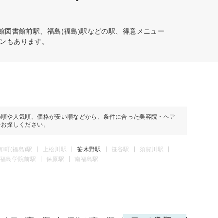
館図書館前駅、福島(福島)駅などの駅、得意メニュー
ンもあります。
め順や人気順、価格が安い順などから、条件に合った美容院・ヘア
をお探しください。
卸町(福島)駅
上松川駅
笹木野駅
笹谷駅
須賀川駅
福島学院前駅
保原駅
南福島駅