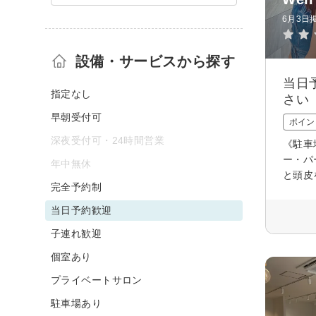
6月3日
設備・サービスから探す
当日
指定なし
さい
早朝受付可
ポイン
深夜受付可・24時間営業
《駐車
ー・パ
年中無休
と頭皮
完全予約制
当日予約歓迎
子連れ歓迎
個室あり
プライベートサロン
駐車場あり