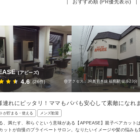
おすすめ順 (PR優先表示)
EASE
(アピーズ)
4.6
(26件)
アクセス：JR奥羽本線 福島駅 徒歩23分
様連れにピッタリ！ママもパパも安心して素敵になれま
トが貯まる・使える
メンズ歓迎
る、満たす、和らぐという意味がある【APPEASE】親子ペアカッ
カットが自慢のプライベートサロン。なりたいイメージや髪の悩みも