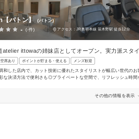
on【バトン】
(バトン)
-
(-件)
アクセス：JR奥羽本線 笹木野駅 徒歩12分
atelier ittowaの姉妹店としてオープン。実力派
日空席あり
ポイントが貯まる・使える
メンズ歓迎
調和した店内で、カット技術に優れたスタイリストが幅広い世代のお
彩な決済方法で便利さも◎プライベートな空間で、リフレッシュ時間
その他の情報を表示