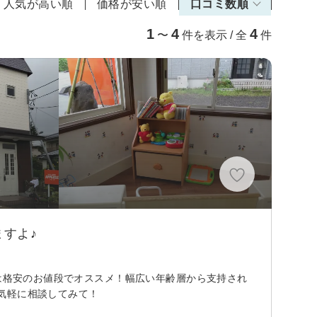
人気が高い順
価格が安い順
口コミ数順
1
4
4
〜
件を表示 / 全
件
すよ♪
トは格安のお値段でオススメ！幅広い年齢層から支持され
気軽に相談してみて！