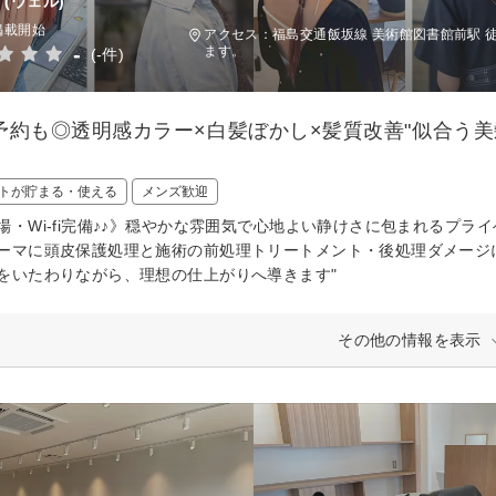
(ウェル)
掲載開始
アクセス：福島交通飯坂線 美術館図書館前駅 
-
ます。
(-件)
予約も◎透明感カラー×白髪ぼかし×髪質改善"似合う美
トが貯まる・使える
メンズ歓迎
場・Wi-fi完備♪♪》穏やかな雰囲気で心地よい静けさに包まれるプ
ーマに頭皮保護処理と施術の前処理トリートメント・後処理ダメージ
をいたわりながら、理想の仕上がりへ導きます"
その他の情報を表示