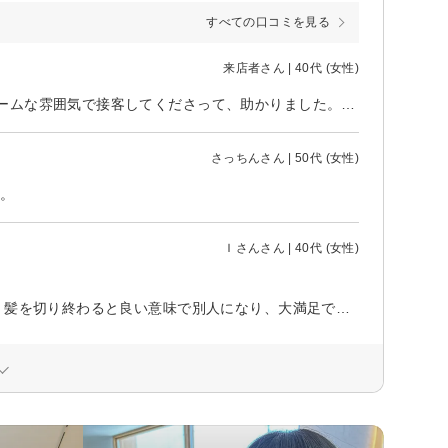
すべての口コミを見る
来店者さん | 40代 (女性)
美容室を初めて利用する子だったのですが、緊張させる事もなく、アットホームな雰囲気で接客してくださって、助かりました。 キレイな髪型に整えて、これからの中学校生活も、自信を持って過ごしてくれそうです。
さっちんさん | 50代 (女性)
。
Ｉさんさん | 40代 (女性)
学生カットを利用しました。 初めて美容院でカットしていただきましたが、 髪を切り終わると良い意味で別人になり、大満足でした。 また、店内は、お洒落な雰囲気で、美容師さんもかなり手際が良いと思いました。