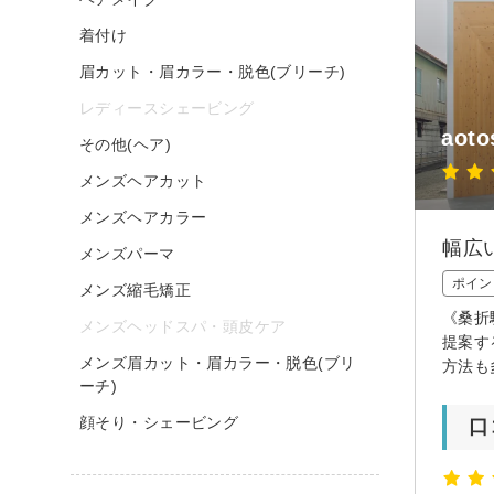
着付け
眉カット・眉カラー・脱色(ブリーチ)
レディースシェービング
aoto
その他(ヘア)
メンズヘアカット
メンズヘアカラー
幅広
メンズパーマ
ポイン
メンズ縮毛矯正
《桑折
メンズヘッドスパ・頭皮ケア
提案す
メンズ眉カット・眉カラー・脱色(ブリ
方法も
ーチ)
顔そり・シェービング
口