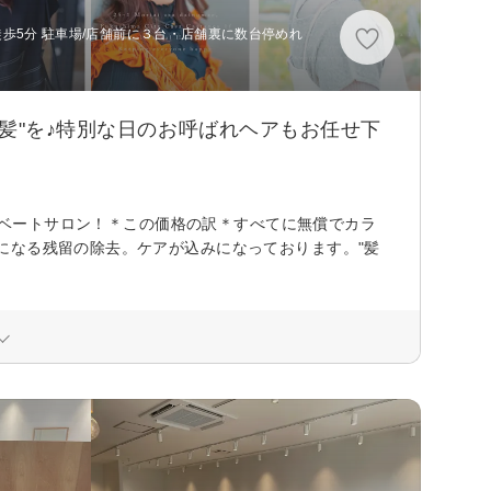
徒歩5分 駐車場/店舗前に３台・店舗裏に数台停めれ
髪"を♪特別な日のお呼ばれヘアもお任せ下
ライベートサロン！＊この価格の訳＊すべてに無償でカラ
になる残留の除去。ケアが込みになっております。"髪