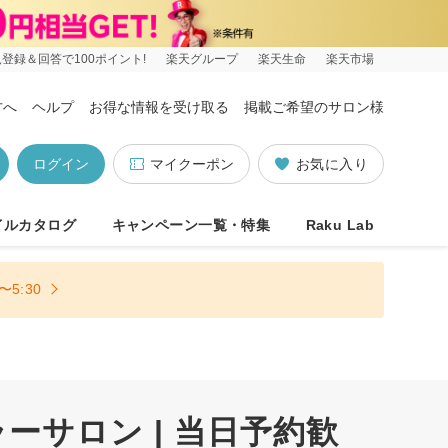
登録＆回答で100ポイント!
楽天グループ
楽天生命
楽天市場
方へ
ヘルプ
お得な情報を受け取る
掲載ご希望のサロン様
ログイン
マイクーポン
お気に入り
イルカタログ
キャンペーン一覧・特集
Raku Lab
5:30
サロン | 当日予約歓