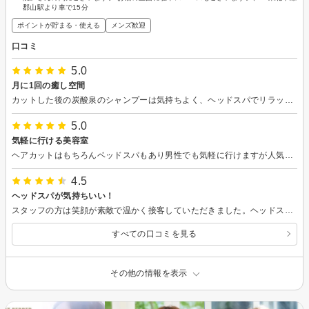
郡山駅より車で15分
ポイントが貯まる・使える
メンズ歓迎
口コミ
5.0
月に1回の癒し空間
カットした後の炭酸泉のシャンプーは気持ちよく、ヘッドスパでリラックスできます。今後導入のナノバブルに期待です‼︎。
5.0
気軽に行ける美容室
ヘアカットはもちろんベッドスパもあり男性でも気軽に行けますが人気のためお早めに予約をおすすめします。
4.5
ヘッドスパが気持ちいい！
スタッフの方は笑顔が素敵で温かく接客していただきました。ヘッドスパが半個室になっており、人目を気にせずリラックスできました！スコープで頭皮の状態を見せていただいたのも、勉強になりました。またリラックスしたいときに利用したいです。
すべての口コミを見る
その他の情報を表示