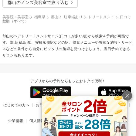
郡山のメンズ美容室で絞り込む
美容院・美容室
福島県
郡山
駐車場あり
トリートメント
口コミ
数順（すべて）
郡山の
ヘアトリートメント
サロン(口コミが多い順)から検索＆予約が可能で
す。郡山(福島)駅、安積永盛駅などの駅、得意メニューや豊富な施設・サービ
スなどの条件から自分にピッタリの施術を見つけましょう。当日予約できる
サロンもあります。
アプリからの予約ならもっとおトクで便利！
はじめての方へ
お問い合わせ
ヘルプ
リリース情報
利用規約
掲載ご希望のサロン様
企業情報
個人情報保護方針
楽天のサービス一覧
アプリ一覧
© Rakuten Group, Inc.