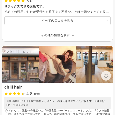
5.0
リラックスできるお店です。
初めての利用でしたが受付から終了まで不快なことは一切なくとても良かったです。お店の雰囲気も落ち着いており担当してくださった方も物腰柔らかい話し方でとてもリラックスしてできました。星５つ以上です。また利用したいと思います。
すべての口コミを見る
その他の情報を表示
chill hair
4.8
(59件)
※要確認※5月1日より技術料金とメニューの改定をさせていただきます。※詳細は
HP・ブログにて※
アクセス：国道49号線沿いの『韓国食品スーパーイエスマート』さん、『うさみ整骨
院』さんの間にございます。 お店の正面に駐車スペースもございます。、JR東北本線