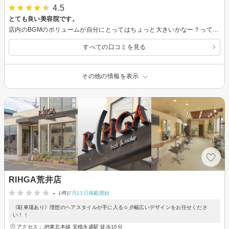
4.5
とても良い美容院です。
店内のBGMのボリュームが自分にとってはちょっと大きいかなー？って思ったくらい。 とても良い美容院です。 また行きたいと思いました。
すべての口コミを見る
その他の情報を表示
RIHGA荒井店
-
(-件)
7月13日掲載開始
《駐車場あり》理想のヘアスタイルが手に入る☆彡幅広いデザインをお任せくださ
い！！
アクセス：JR東北本線 安積永盛駅 徒歩10分