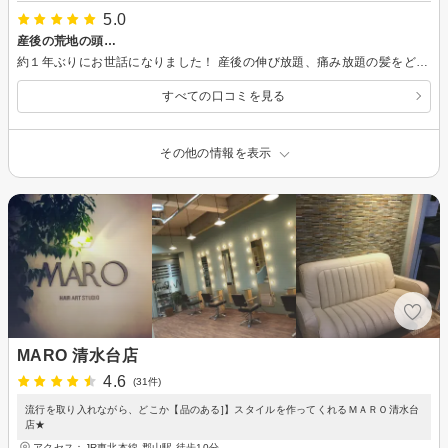
5.0
産後の荒地の頭…
約１年ぶりにお世話になりました！ 産後の伸び放題、痛み放題の髪をどうしようか。思い切って20センチほど切る決断も、カラーリングの色選びも一緒に楽しく決めることができました！仕上がりは大満足✨次はもっと色で遊びたいと思います。
すべての口コミを見る
その他の情報を表示
MARO 清水台店
4.6
(31件)
流行を取り入れながら、どこか【品のある]】スタイルを作ってくれるＭＡＲＯ清水台
店★
アクセス：JR東北本線 郡山駅 徒歩10分