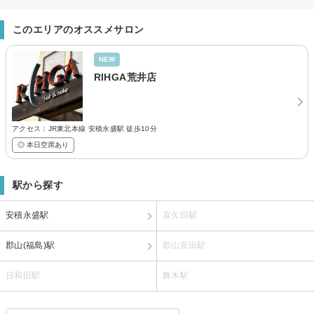
このエリアのオススメサロン
NEW
RIHGA荒井店
アクセス：JR東北本線 安積永盛駅 徒歩10分
◎ 本日空席あり
駅から探す
安積永盛駅
喜久田駅
郡山(福島)駅
郡山富田駅
日和田駅
舞木駅