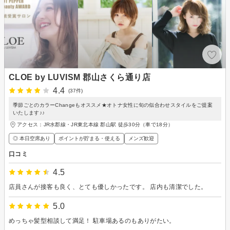
CLOE by LUVISM 郡山さくら通り店
4.4
(37件)
季節ごとのカラーChangeもオススメ★オトナ女性に旬の似合わせスタイルをご提案
いたします♪♪
アクセス：JR水郡線・JR東北本線 郡山駅 徒歩30分（車で18分）
◎ 本日空席あり
ポイントが貯まる・使える
メンズ歓迎
口コミ
4.5
店員さんが接客も良く、とても優しかったです。 店内も清潔でした。
5.0
めっちゃ髪型相談して満足！ 駐車場あるのもありがたい。