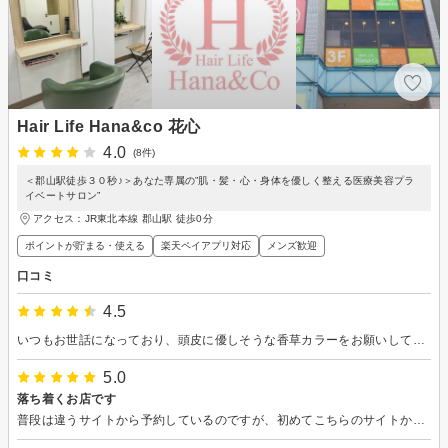
Hair Life Hana&co 花心
4.0
(8件)
＜郡山駅徒歩３０秒♪＞あなた専属の”肌・髪・心・身体を優しく整える医療美容プラ
イベートサロン”
アクセス：JR東北本線 郡山駅 徒歩0分
ポイントが貯まる・使える
楽天ペイアプリ対応
メンズ歓迎
口コミ
4.5
いつもお世話になっており、頭皮に優しそうな香草カラーをお願いしております。駅近なのも有り難いですし、少人数のお店なので落ち着いた雰囲気も好きです。
5.0
落ち着くお店です
普段は違うサイトから予約しているのですが、初めてこちらのサイトから予約させていただきました。肌が弱いので、頭皮に優しい白髪染めをしていただいています。スタッフさんも女性のみの落ち着く美容院です。