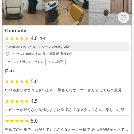
Coincide
4.8
(3件)
Coincideでゆったりマンツーマン施術を体験。
アクセス：JR東北本線 郡山(福島)駅 徒歩5分
ポイントが貯まる・使える
メンズ歓迎
口コミ
5.0
いつもありがとうございます！ 気さくなオーナーさんで こちらの意見も汲み取ってくれて 居心地の良い場所です！ 毎月通っててもう他のお店は考えられないです！ またよろしくお願いします！
4.5
レビューが遅くなり失礼しました💦 気さくなスタッフさんに楽しいお話をしながら過ごせました。 髪の毛を悩みや希望をお伝えすると親身に対応していただけました。 また機会がありましたらよろしくお願い致します😊
5.0
初めての利用でしたがとても気さくなオーナー様で 居心地が良かったです。 次回も予約してるのでよろしくお願いします。