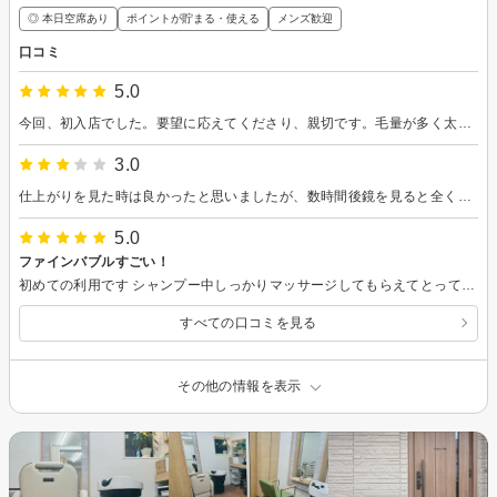
◎ 本日空席あり
ポイントが貯まる・使える
メンズ歓迎
口コミ
5.0
今回、初入店でした。要望に応えてくださり、親切です。毛量が多く太いので、毎回悩みます。 髪を流すナノバブル、気持ち良かったです。
3.0
仕上がりを見た時は良かったと思いましたが、数時間後鏡を見ると全くパーマ感が残っていませんでした。 翌日教えていただいたとおり、根本だけ乾かしてウェットな状態でスタイリングしましたが、その時点で辛うじてパーマが残る感じ。。30分後に会った人には「前髪切りました？」と言われただけ。その後も前髪切ったことを言われるけど、誰もパーマかけたことに触れてくれる人はいませんでした。こんなことは初めてです。 スタッフの方にパーマかけると朝楽だよって言っていただいて楽しみにしていたのですが、どうにかパーマを残すため出勤時間ギリギリにシャワー頭にかぶってスタイリングして、、それでも誰にも気づかれないくらいのうねりって感じで、とても悲しい結果となりました。
5.0
ファインバブルすごい！
初めての利用です シャンプー中しっかりマッサージしてもらえてとってもリラックス＆リフレッシュできます。 ファインバブルも、初体験。 とってもとってもサラサラな髪に感動です。オススメです！ カットも希望を丁寧に聞き取ってもらえて セットも仕方もレクチャーしてもらい さっぱり、すっきり満足な仕上がりです。 ありがとうございました。
すべての口コミを見る
その他の情報を表示