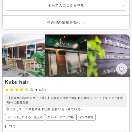
すべての口コミを見る
その他の情報を表示
Kubu hair
4.5
(1件)
【美容歴31年のスタイリスト】が施術／他店で断られた癖毛ショートまでケア！郡山
唯一の髪質改善
アクセス：JR東北本線 郡山駅 徒歩40分（車で17分）
ポイントが貯まる・使える
楽天ペイアプリ対応
メンズ歓迎
口コミ