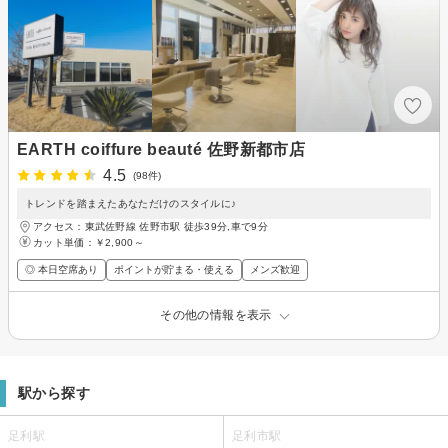
EARTH coiffure beauté 佐野新都市店
4.5
(98件)
トレンドを踏まえたあなただけのスタイルに♪
アクセス：東武佐野線 佐野市駅 徒歩39分,車で9分
カット単価：
￥2,900～
◎ 本日空席あり
ポイントが貯まる・使える
メンズ歓迎
その他の情報を表示
駅から探す
足利駅
足利市駅