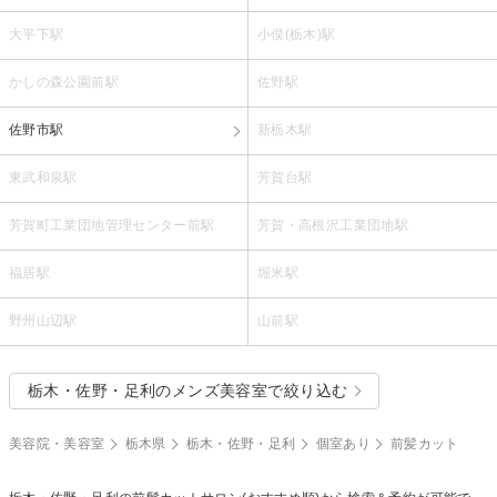
大平下駅
小俣(栃木)駅
かしの森公園前駅
佐野駅
佐野市駅
新栃木駅
東武和泉駅
芳賀台駅
芳賀町工業団地管理センター前駅
芳賀・高根沢工業団地駅
福居駅
堀米駅
野州山辺駅
山前駅
栃木・佐野・足利のメンズ美容室で絞り込む
美容院・美容室
栃木県
栃木・佐野・足利
個室あり
前髪カット