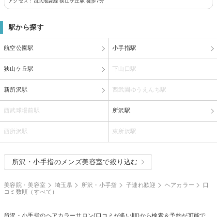
アクセス：西武池袋線 狭山ケ丘駅 徒歩7分
駅から探す
航空公園駅
小手指駅
狭山ケ丘駅
下山口駅
新所沢駅
西武園ゆうえんち駅
西武球場前駅
所沢駅
西所沢駅
東所沢駅
所沢・小手指のメンズ美容室で絞り込む
美容院・美容室
埼玉県
所沢・小手指
子連れ歓迎
ヘアカラー
口
コミ数順（すべて）
所沢・小手指の
ヘアカラー
サロン(口コミが多い順)から検索＆予約が可能で