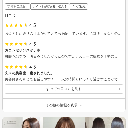
◎ 本日空席あり
ポイントが貯まる・使える
メンズ歓迎
口コミ
4.5
お伝えした通りの仕上がりでとても満足しています。会計後、かなりの雨が降っていて、傘は車の中…走るしか無いと思っていたら、雨が小降りになるまで、ここに座って待っててくださいと、お声かけいただき、頭が濡れない様にと、タオルまで貸してくださいました。心のこもったご配慮に、感謝感激でした。
4.5
カウンセリングが丁寧
白髪を染つつ、明るめにしたかったのですが、カラーの提案を丁寧にしてくださってありがたかったです。 白髪が染まりきれてない部分があったので−1ですが、（完全に白髪染めるのは難しいのでしょうね。）またいきます。 よろしくお願い致します。
4.5
久々の美容室、癒されました。
美容師さんもとても話しやすく、一人の時間もゆっくり過ごすことができて、居心地が良かったです。 思ったより髪が黒くなりましたが、そのうち抜けるかな…。 マッサージもありがたかったです。
すべての口コミを見る
その他の情報を表示