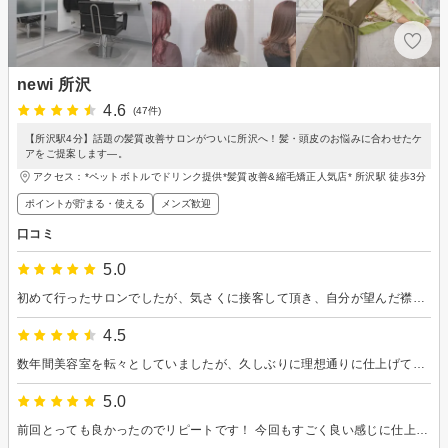
newi 所沢
4.6
(47件)
【所沢駅4分】話題の髪質改善サロンがついに所沢へ！髪・頭皮のお悩みに合わせたケ
アをご提案します―。
アクセス：*ペットボトルでドリンク提供*髪質改善&縮毛矯正人気店* 所沢駅 徒歩3分
ポイントが貯まる・使える
メンズ歓迎
口コミ
5.0
初めて行ったサロンでしたが、気さくに接客して頂き、自分が望んだ襟足スッキリのお気に入りのヘアスタイルに仕上げて頂きました♪ ありがとうございました。
4.5
数年間美容室を転々としていましたが、久しぶりに理想通りに仕上げていただき大満足です！娘にも好評でした！また伺います。
5.0
前回とっても良かったのでリピートです！ 今回もすごく良い感じに仕上げてもらえました＾＾ 次回も指名でお願いしたいです(*^^*)