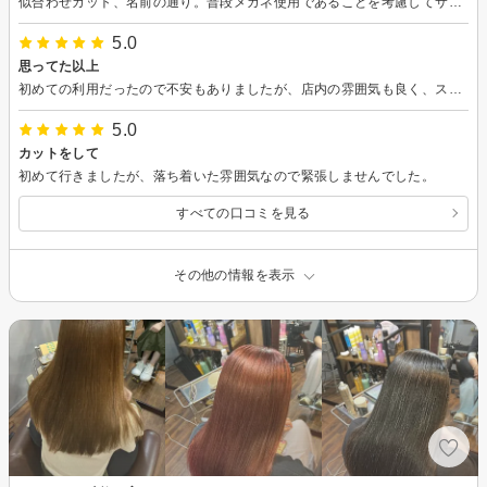
似合わせカット、名前の通り。普段メガネ使用であることを考慮してサイドの毛流れをふんわり整えてくれました。頑固なわけ目の乾かし方も参考になりました。更に、小さいお子さんがいらっしゃるから、と仕上げのオイルをオーガニックにする細やかな心遣い。有り難かったです。 店内だけでなくお手洗いも広々清潔。更に施術の間に頂いたフルーツティーが美味しすぎ思わず購入。楽しい時間に感謝。またお世話になりたいです。
5.0
思ってた以上
初めての利用だったので不安もありましたが、店内の雰囲気も良く、スタッフさんの対応も気さくで、居心地良かったです。私のカットも含め、娘2人のカットも、イメージ通りの仕上がりで大満足です。またお願いしたいです。
5.0
カットをして
初めて行きましたが、落ち着いた雰囲気なので緊張しませんでした。
すべての口コミを見る
その他の情報を表示