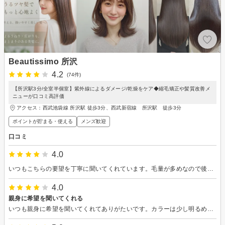
Beautissimo 所沢
4.2
(74件)
【所沢駅3分/全室半個室】紫外線によるダメージ/乾燥をケア◆縮毛矯正や髪質改善メ
ニューが口コミ高評価
アクセス：西武池袋線 所沢駅 徒歩3分、西武新宿線 所沢駅 徒歩3分
ポイントが貯まる・使える
メンズ歓迎
口コミ
4.0
いつもこちらの要望を丁寧に聞いてくれています。毛量が多めなので後ろに段を入れてくれましたが、跳ねてしまうので次回は段なしをお願いしようと思いました。髪の色が下が薄く抜けてきたようで上と差が手出てきてしまった印象なので、今度は全体を染めようと思います。
4.0
親身に希望を聞いてくれる
いつも親身に希望を聞いてくれてありがたいです。カラーは少し明るめだったので、染めた白髪が光の加減で目立っていた。後ろの長さはあと数センチカットしても良かったなあと思います。