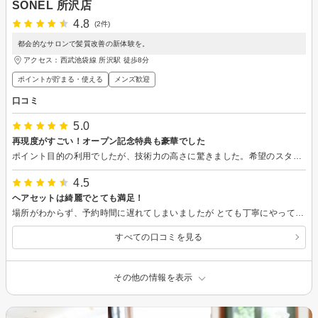
SONEL 所沢店
4.8
(2件)
都会的なサロンで髪質改善の新体験を。
アクセス：西武池袋線 所沢駅 徒歩8分
ポイントが貯まる・使える
メンズ歓迎
口コミ
5.0
再現度がすごい！オープン記念特典も豪華でした
ポイント目的の利用でしたが、技術力の高さに驚きました。希望のスタイル写真を持参したところ、細部までそっくりに仕上げてくださって感謝しています。 開店記念でシャンプーをいただけたほか、次回の施術が50%OFFになるカードや紹介用チケットももらえて、とにかくコスパが良すぎます。 「2回目までは確実にお得」というレベルを超えて、リピートしたくなるサロンでした。お得に綺麗になりたい方にぜひおすすめしたいです！
4.5
ヘアセットは綺麗でとても満足！
場所がわからず、予約時間に遅れてしまいましたが とても丁寧にやってもらいました。 髪の悩みも色々聞いてくれて、また行きたいと思います。 セレモニーのセットも一日中綺麗で テンションがあがりました。
すべての口コミを見る
その他の情報を表示