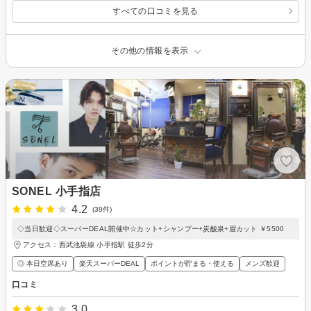
すべての口コミを見る
その他の情報を表示
SONEL 小手指店
4.2
(39件)
◇当日歓迎◇スーパーDEAL開催中☆カット+シャンプー+炭酸泉+眉カット ￥5500
アクセス：西武池袋線 小手指駅 徒歩2分
◎ 本日空席あり
楽天スーパーDEAL
ポイントが貯まる・使える
メンズ歓迎
口コミ
3.0