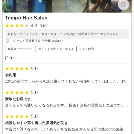
Tempo Hair Salon
4.4
(13件)
多彩なトリートメント・カラーやダメージの少ない縮毛矯正やパーマもオススメ！
アクセス：西武新宿線 所沢駅 徒歩6分
楽天スーパーDEAL
ポイントが貯まる・使える
メンズ歓迎
口コミ
5.0
初利用
1対1の空間でしっかり相談に乗ってくれながら施術してくれました。 竹内さんの人柄も柔らかく誠実に対応してくださりました。 店内もオシャレで心地よい空間でした。 髪の仕上がりもオーダー通りで良かったです。
5.0
素敵なお店です。
遠くからでも通いたくなるお店です。 技術もお店の雰囲気も勿論ですが、何より竹内さんのお人柄が素敵です。
5.0
相談しやすい落ち着いた雰囲気が良き
本当に１対１なので、よくありがちな担当者さんが合間に他の方の施術に行ってしまい待たされると言った事がなくとても快適でした。 縮毛矯正なしで思い通りのスタイルは出来ない髪質なのは重々承知の上で今回お願いしましたが、数日たった現在もそれなりに収まる様カットして頂けたので満足しています。クイックヘッドスパとても気持ちよかったです。