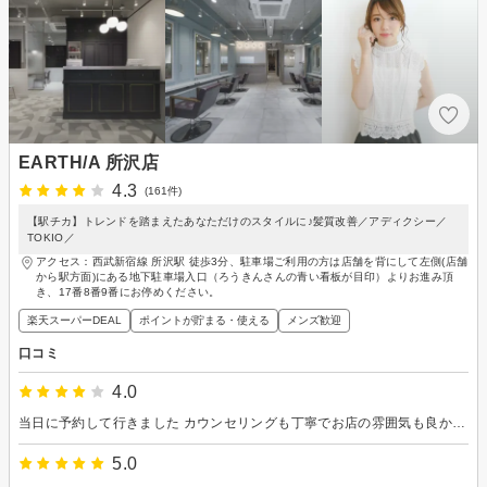
EARTH/A 所沢店
4.3
(161件)
【駅チカ】トレンドを踏まえたあなただけのスタイルに♪髪質改善／アディクシー／
TOKIO／
アクセス：西武新宿線 所沢駅 徒歩3分、駐車場ご利用の方は店舗を背にして左側(店舗
から駅方面)にある地下駐車場入口（ろうきんさんの青い看板が目印）よりお進み頂
き、17番8番9番にお停めください。
楽天スーパーDEAL
ポイントが貯まる・使える
メンズ歓迎
口コミ
4.0
当日に予約して行きました カウンセリングも丁寧でお店の雰囲気も良かったです
5.0