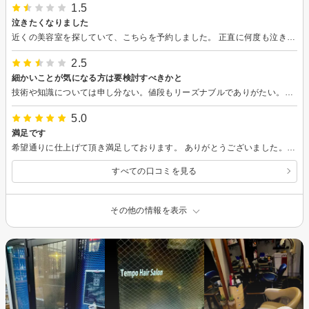
1.5
泣きたくなりました
近くの美容室を探していて、こちらを予約しました。 正直に何度も泣きたくなりました。 お店に入ってカラーの相談をしましたが、こちらの希望は全く聞いてもらえず。仕上がりも白髪のまま全く染まっていないところもあり、また色がまばらでひどいです。プロに染めてもらってこんな事は初めてです。また、希望の色でもありませんでした。 カットももう少しきれいにしてほしいと伝えても これで完璧だと言われ直してもらえませんでした。 美容室で何度も泣きそうになったのは初めてです。 カラーの後のシャンプーも一度のみ、最後のブローも、こちらが何か言わない限り、分け目すら聞かれませんでした。 最後の会計も金額を間違えていましたので訂正していただきました。 しっかりカウンセリングをして希望のスタイルにしてもらうには、こちらのお店はお勧めできません。
2.5
細かいことが気になる方は要検討すべきかと
技術や知識については申し分ない。値段もリーズナブルでありがたい。ただ、私はスタッフのカット時の癖が気になった。気になる程度は人によって異なるため明言できないが、私は来店は控えるつもりだ。
5.0
満足です
希望通りに仕上げて頂き満足しております。 ありがとうございました。 また利用させて頂きます。
すべての口コミを見る
その他の情報を表示