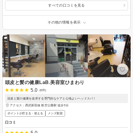
すべての口コミを見る
その他の情報を表示
頭皮と髪の健康LaB.美容室ひまわり
5.0
(6件)
頭皮と髪の健康を追求する専門的なケアと心地よいヘッドスパ！
アクセス：西武新宿線 航空公園駅 徒歩5分
ポイントが貯まる・使える
メンズ歓迎
口コミ
5.0