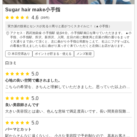
Sugar hair make小手指
4.6
(39件)
実力派の技術とセンスが光る☆周りと差がつくスタイルに！（▲小手指）
アクセス：西武池袋線 小手指駅 徒歩6分。小手指駅南口を降りていただきます。 ▲小
手指、小手指駅、所沢、新所沢、入間、左目の前に郵便局と庄屋の間の通りをまっす
ぐ大通りまで歩いて頂くと、左に曲がり小手指公民館をこえて、右上にフグすっぽん
の看板が見えましたら右に曲がり真っすぐ来ていただくと左側にお店があります。
◎ 本日空席あり
ポイントが貯まる・使える
メンズ歓迎
口コミ
5.0
心地の良い空間で癒されました。
こちらの希望を、きちんと理解していただきました。思っていた以上の仕上がりで、とてもハッピーです。またお願いしたいです。
5.0
良い美容師さんです
大きい美容院とは違い、色んな意味で満足度高いです。長い間美容院難民でしたがこちらの美容院に落ち着きました。
5.0
パーマとカット
駅からそんなに遠くないし、小さな美容院で予約制なので、基本お客さんは自分だけのため、大きな美容院よりも私は好きです。技術はもちろん、美容師さんのお人柄も良くお気に入りの美容院となりました。