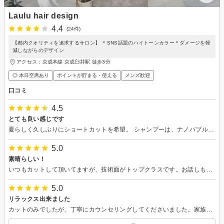
Laulu hair design
4.4
(24件)
【都内クオリティを追求するサロン】 ＊SNS話題のハイトーンカラー＊ダメージを軽
減しながらのデザイン
アクセス：京成本線 京成臼井駅 徒歩3分
◎ 本日空席あり
ポイントが貯まる・使える
メンズ歓迎
口コミ
4.5
とても良い感じです
夏らしく久しぶりにショートカットを希望。 シャンプーは、ナノバブルのディープクレンジングが持ち良かったです。 気さくな会話と確かなカットの技術で、とても満足のいく仕上がりでした。 店内のインテリアもシンプルでセンス良く、クーポンも使用しスムーズにお会計出来ました。 またお願いしまーす。(*^^*)
5.0
素晴らしい！
いつもカットして頂いてますが、技術面がトップクラスです。お話しも上手で完璧です！迷われてる方は一度行ってみてはどいでしょうか？これからもよろしくお願い致します！！
5.0
リラックス出来ました
カットのみでしたが、丁寧にカウンセリングしてくださいました。家族からの評判も良かったです。シャンプーやマッサージも気持ち良かったです。ありがとうございました。