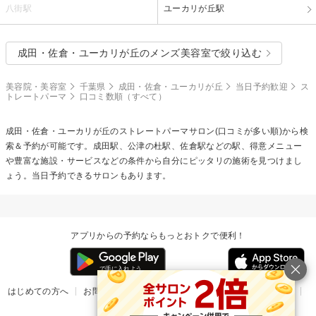
八街駅
ユーカリが丘駅
成田・佐倉・ユーカリが丘のメンズ美容室で絞り込む
美容院・美容室
千葉県
成田・佐倉・ユーカリが丘
当日予約歓迎
ス
トレートパーマ
口コミ数順（すべて）
成田・佐倉・ユーカリが丘の
ストレートパーマ
サロン(口コミが多い順)から検
索＆予約が可能です。成田駅、公津の杜駅、佐倉駅などの駅、得意メニュー
や豊富な施設・サービスなどの条件から自分にピッタリの施術を見つけまし
ょう。当日予約できるサロンもあります。
アプリからの予約ならもっとおトクで便利！
はじめての方へ
お問い合わせ
ヘルプ
リリース情報
利用規約
掲載ご希望のサロン様