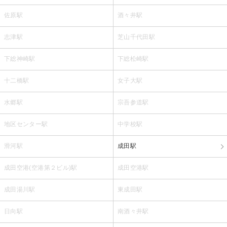
佐原駅
酒々井駅
志津駅
芝山千代田駅
下総神崎駅
下総松崎駅
十二橋駅
女子大駅
水郷駅
宗吾参道駅
地区センター駅
中学校駅
滑河駅
成田駅
成田空港(空港第２ビル)駅
成田空港駅
成田湯川駅
東成田駅
日向駅
南酒々井駅