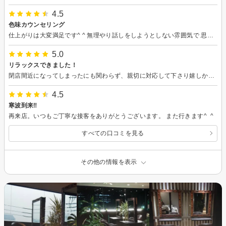
4.5
色味カウンセリング
仕上がりは大変満足です^ ^ 無理やり話しをしようとしない雰囲気で 思っていた以上にゆっくりできました。 私の伝え方が悪かったのか ブラウン以外の色にしたいと伝えたはずが 見せて頂いた見本はブラウン一択…笑 今回初めてのカラー剤だったのでそのカラー剤ではブラウンだけなのかと無理矢理納得して、アッシュにしましたが… どんな色味にしたいか 予約したカラー剤はどういう色味があるかなど もっと詳しいカウンセリングがあると嬉しいですね😂 カットはとてもかわいいです♪ また、利用したいと思います。
5.0
リラックスできました！
閉店間近になってしまったにも関わらず、親切に対応して下さり嬉しかったです。 施術もとても丁寧に仕上げてくださり満足です。 次回のカラーも楽しみです。
4.5
寒波到来‼
再来店。いつもご丁寧な接客をありがとうございます。 また行きます^_^
すべての口コミを見る
その他の情報を表示