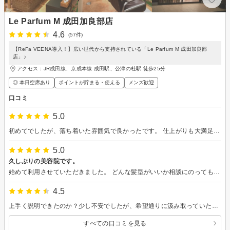
Le Parfum M 成田加良部店
4.6
(57件)
【ReFa VEENA導入！】広い世代から支持されている「Le Parfum M 成田加良部
店」♪
アクセス：JR成田線、京成本線 成田駅、公津の杜駅 徒歩25分
◎ 本日空席あり
ポイントが貯まる・使える
メンズ歓迎
口コミ
5.0
初めてでしたが、落ち着いた雰囲気で良かったです。 仕上がりも大満足です。 これからも通いたいと思います。
5.0
久しぶりの美容院です。
始めて利用させていただきました。 どんな髪型がいいか相談にのってもらっていい感じの髪型になりました。 ありがとうぎざいました。
4.5
上手く説明できたのか？少し不安でしたが、希望通りに汲み取っていただきました 襟足がスッキリしてとても気に入ってます ありがとうございます
すべての口コミを見る