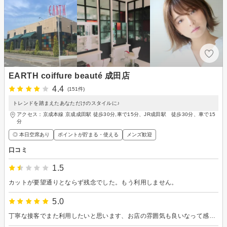
EARTH coiffure beauté 成田店
4.4
(151件)
トレンドを踏まえたあなただけのスタイルに♪
アクセス：京成本線 京成成田駅 徒歩30分,車で15分、JR成田駅 徒歩30分、車で15
分
◎ 本日空席あり
ポイントが貯まる・使える
メンズ歓迎
口コミ
1.5
カットが要望通りとならず残念でした。もう利用しません。
5.0
丁寧な接客でまた利用したいと思います、お店の雰囲気も良いなって感じました