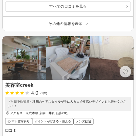
すべての口コミを見る
その他の情報を表示
美容室creek
4.0
(1件)
《当日予約歓迎》理想のヘアスタイルが手に入る☆彡幅広いデザインをお任せくださ
い！！
アクセス：京成本線 京成臼井駅 徒歩20分
◎ 本日空席あり
ポイントが貯まる・使える
メンズ歓迎
口コミ