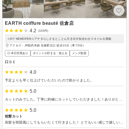
EARTH coiffure beauté 佐倉店
4.2
(103件)
☆9/7 NEWOPEN☆アナタらしさをとことん引き出す似合わせスタイルを堪能
アクセス：JR総武本線 佐倉駅北口 徒歩13分（車で5分）
◎ 本日空席あり
ポイントが貯まる・使える
メンズ歓迎
口コミ
4.0
予定よりも早く仕上げていただいたので助かりました。
5.0
カットのみでした。丁寧に的確にカットしていただきました！ありがとうございました。
5.0
前髪カット
前髪を韓国風にしてもらいたくて行きました！ とてもいい感じで嬉しいです！ 完璧！ 明日からセットするのが楽しみです！