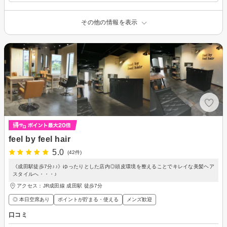
その他の情報を表示
feel by feel hair
5.0
(42件)
《成田駅徒歩7分♪♪》ゆったりとした店内◎頭皮環境を整えることでキレイな美髪ヘア
スタイルへ・・・♪
アクセス：JR成田線 成田駅 徒歩7分
◎ 本日空席あり
ポイントが貯まる・使える
メンズ歓迎
口コミ