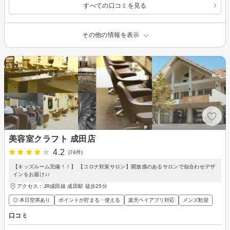
すべての口コミを見る
その他の情報を表示
美容室クラフト 成田店
4.2
(74件)
【キッズルーム完備！！】 【コロナ対策サロン】開放感のあるサロンで似合わせデザ
インをお届け♪♪
アクセス：JR成田線 成田駅 徒歩25分
◎ 本日空席あり
ポイントが貯まる・使える
楽天ペイアプリ対応
メンズ歓迎
口コミ