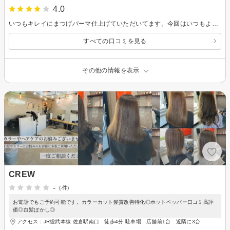
4.0
いつもキレイにまつげパーマ仕上げていただいてます。今回はいつもより私好みな感じがして、気に入っています セルフフェイシャル、施術後はハリが出る感じでいいです。 コスパもよく、通いやすくて助かっております またよろしくお願いします！
すべての口コミを見る
その他の情報を表示
CREW
-
(-件)
お電話でもご予約可能です。カラーカット髪質改善特化◎ホットペッパー口コミ高評
価◎白髪ぼかし◎
アクセス：JR総武本線 佐倉駅南口 徒歩4分 駐車場 店舗前1台 近隣に3台