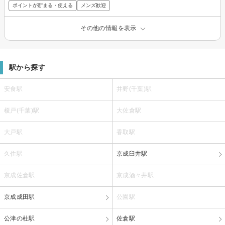
ポイントが貯まる・使える
メンズ歓迎
その他の情報を表示
駅から探す
安食駅
井野(千葉)駅
榎戸(千葉)駅
大佐倉駅
大戸駅
香取駅
久住駅
京成臼井駅
京成佐倉駅
京成酒々井駅
京成成田駅
公園駅
公津の杜駅
佐倉駅