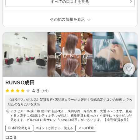
すべての口コミを見る
その他の情報を表示
RUNSO成田
4.3
(7件)
《頭浸浴スパが人気》髪質改善×透明感カラーが大好評！公式認定サロンの技術力であ
なたのなりたいを演出
アクセス：JR成田線 成田駅 徒歩3分 、成田駅西口を出て西口大通りへ出ます。直進
すると左手に成田Uシティホテルが見え、横断歩道を渡ったすぐ左手にマルタビルが
見えます。ビルの3Fに当サロン『RUNSO成田』がございます。【成田/髪質改善】
◎ 本日空席あり
ポイントが貯まる・使える
メンズ歓迎
口コミ