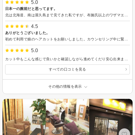
5.0
日本一の腕前だと思ってます。
北は北海道、南は屋久島まで見てきた私ですが、布施氏以上のワザマエを見たことはありません。 日本一ということです。（諸説あり） 「カット直後は満足でも少し伸びると形が崩れるが でも、切りに行くには早過ぎる。」なんて経験ありませんか？ 大丈夫！その悩みクラフトが解決します！ みたいな感じです。 クラフトと言えば心霊現象が有名ですが、成田店にはいらっしゃらないので心霊目的の方はご注意ください。
4.5
ありがとうございました。
初めて利用で娘のヘアカットをお願いしました。カウンセリング中に緊急地震速報が鳴りましたが冷静に対応して頂き、感心しましたし安心してお任せ出来ました。娘も、理想通りにカットして頂きとても喜んでいます。
5.0
カット中もこんな感じで良いかと確認しながら進めてくだり安心出来ました。私がこだわりのないところはお任せしましたがとても満足のいくスタイルに仕上がりました。
すべての口コミを見る
その他の情報を表示