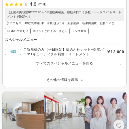
4.6
(23件)
【全国の美容室BEST100☆6年連続掲載店】感動の口コミ多数！ヘッドスパ,トリート
メントで艶髪へ！
アクセス：JR総武本線 津田沼駅 徒歩5分、新京成線 新津田沼駅 徒歩１０分
◎ 本日空席あり
ポイントが貯まる・使える
メンズ歓迎
スペシャルメニュー
ご新規様のみ【平日限定】似合わせカット+保湿パ
￥12,000
初回
ーマ+キューティクル補修トリートメント
すべてのスペシャルメニューを見る
その他の情報を表示