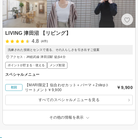
LIVING 津田沼 【リビング】
4.8
(4件)
洗練された技術とセンスで造る、その人らしさを引き出すご提案
アクセス：JR総武線 津田沼駅 徒歩4分
ポイントが貯まる・使える
メンズ歓迎
スペシャルメニュー
【MARI限定】似合わせカット＋パーマ＋2stepト
￥9,900
初回
リートメント￥9,900
すべてのスペシャルメニューを見る
その他の情報を表示