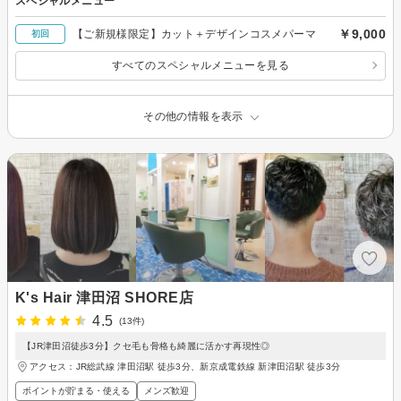
スペシャルメニュー
￥9,000
【ご新規様限定】カット＋デザインコスメパーマ
初回
すべてのスペシャルメニューを見る
その他の情報を表示
K's Hair 津田沼 SHORE店
4.5
(13件)
【JR津田沼徒歩3分】クセ毛も骨格も綺麗に活かす再現性◎
アクセス：JR総武線 津田沼駅 徒歩3分、新京成電鉄線 新津田沼駅 徒歩3分
ポイントが貯まる・使える
メンズ歓迎