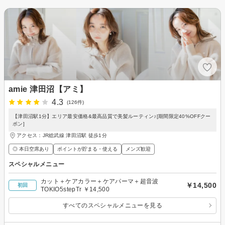
amie 津田沼【アミ】
4.3
(126件)
【津田沼駅1分】エリア最安価格&最高品質で美髪ルーティン♪[期間限定40%OFFクー
ポン]
アクセス：JR総武線 津田沼駅 徒歩1分
◎ 本日空席あり
ポイントが貯まる・使える
メンズ歓迎
スペシャルメニュー
カット＋ケアカラー＋ケアパーマ＋超音波
￥14,500
初回
TOKIO5stepTr ￥14,500
すべてのスペシャルメニューを見る