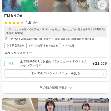
EMANOA
4.8
(2件)
《ファミリー歓迎》心が安らぐサロン☆なりたい色☆なりたい長さを再現！[津田沼 駐
車場有 個室有]
アクセス：JR総武線 津田沼駅 徒歩7分、新京成電鉄線 新津田沼駅 徒歩5分
◎ 本日空席あり
ポイントが貯まる・使える
メンズ歓迎
スペシャルメニュー
全てEMANOAにお任せ！2メニュー＋ダヴィネス
￥22,000
全員
シャンプー付き
すべてのスペシャルメニューを見る
その他の情報を表示