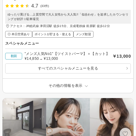
4.7
(33件)
ゆったり寛げる…上質空間で大人女性から大人気!!「似合わせ」を追求したカウンセリ
ングが好評☆駐車場完
アクセス：JR総武線 津田沼駅 徒歩15分、京成電鉄線 前原駅 徒歩12分
◎ 本日空席あり
ポイントが貯まる・使える
メンズ歓迎
スペシャルメニュー
”メンズ人気No1”【ツイストパーマ】＋【カット】
￥13,000
初回
¥14,850→ ¥13,000
すべてのスペシャルメニューを見る
その他の情報を表示