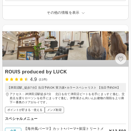
その他の情報を表示
ROUIS produced by LUCK
4.9
(11件)
【津田沼駅_徒歩7分】当日予約OK 実力派×カラースペシャリスト 【当日予約OK】
アクセス：JR津田沼駅徒歩7分 北口を出て津田沼ビートを右手にまっすぐ進む。交
差点を渡りローソンを右手にまっすぐ進む。伊勢屋さん向いんお建物の階段を上り廊
下一番奥のドアがルイです。
ポイントが貯まる・使える
メンズ歓迎
スペシャルメニュー
【海外風パーマ】カット+パーマ+保湿トリートメ
￥13,500
全員