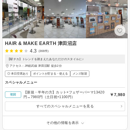
HAIR & MAKE EARTH 津田沼店
4.3
(368件)
【駅チカ】トレンドを踏まえたあなただけのスタイルに♪
アクセス：JR総武線 津田沼駅 徒歩2分
◎ 本日空席あり
ポイントが貯まる・使える
メンズ歓迎
スペシャルメニュー
【新規・半年の方】カット×フェザーパーマ13420
￥7,980
初回
円→7980円（土日祝+1100円）
すべてのスペシャルメニューを見る
その他の情報を表示