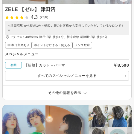
ZELE 【ゼル】 津田沼
4.3
(23件)
＜津田沼駅 から徒歩1分＞幅広い層のお客様から支持していただいているサロンです
☆
アクセス：JR総武線 津田沼駅 徒歩1分、新京成線 新津田沼駅 徒歩5分
◎ 本日空席あり
ポイントが貯まる・使える
メンズ歓迎
スペシャルメニュー
￥8,500
【新規】カット＋パーマ
初回
すべてのスペシャルメニューを見る
その他の情報を表示