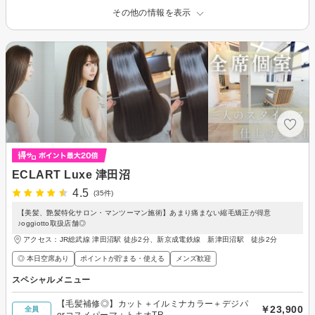
その他の情報を表示
ECLART Luxe 津田沼
4.5
(35件)
【美髪、艶髪特化サロン・マンツーマン施術】あまり痛まない縮毛矯正が得意
♪oggiotto取扱店舗◎
アクセス：JR総武線 津田沼駅 徒歩2分、新京成電鉄線 新津田沼駅 徒歩2分
◎ 本日空席あり
ポイントが貯まる・使える
メンズ歓迎
スペシャルメニュー
【毛髪補修◎】カット＋イルミナカラー＋デジパ
￥23,900
全員
orコスメパーマ＋トキオTR