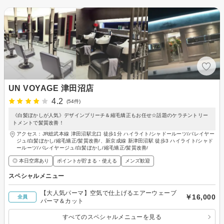
UN VOYAGE 津田沼店
4.2
(54件)
《白髪ぼかしが人気》デザインブリーチ＆縮毛矯正もお任せ☆話題のケラチントリー
トメントで髪質改善！
アクセス：JR総武本線 津田沼駅北口 徒歩1分 ハイライト/シャドールーツ/バレイヤー
ジュ/白髪ぼかし/縮毛矯正/髪質改善/、新京成線 新津田沼駅 徒歩3 ハイライト/シャド
ールーツ/バレイヤージュ/白髪ぼかし/縮毛矯正/髪質改善/
◎ 本日空席あり
ポイントが貯まる・使える
メンズ歓迎
スペシャルメニュー
【大人気パーマ】空気で仕上げるエアーウェーブ
￥16,000
全員
パーマ＆カット
すべてのスペシャルメニューを見る