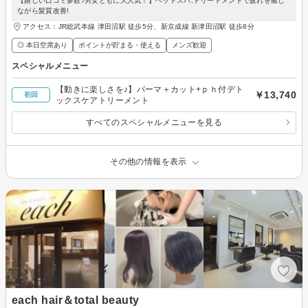
【嬉しい口コミ多数♪男女ともに大人気！】ヘッドスパ,トリートメントで疲れを癒し
ながら髪質改善!
アクセス：JR総武本線 津田沼駅 徒歩5分、新京成線 新津田沼駅 徒歩8分
◎ 本日空席あり
ポイントが貯まる・使える
メンズ歓迎
スペシャルメニュー
【動きに楽しさを♪】パーマ＋カット+ｐｈ付デト
￥13,740
初回
ックスケアトリーメント
すべてのスペシャルメニューを見る
その他の情報を表示
each hair＆total beauty