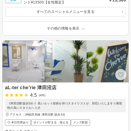
ント¥13500【女性限定】
すべてのスペシャルメニューを見る
その他の情報を表示
aL-ter che'rie 津田沼店
4.5
(4件)
《津田沼駅徒歩3分♪》高いカット技術を持つスタイリストが、対応いたします☆再現
性の高いスタイルへ☆彡
アクセス：JR総武本線 津田沼駅 徒歩3分
◎ 本日空席あり
ポイントが貯まる・使える
メンズ歓迎