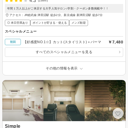
4.3
(158件)
年間１万人以上がご来店する大手人気サロン♪学割・クーポン多数掲載中！！
アクセス：JR総武線 津田沼駅 徒歩2分、新京成線 新津田沼駅 徒歩7分
◎ 本日空席あり
ポイントが貯まる・使える
メンズ歓迎
スペシャルメニュー
￥7,480
【好感度NO.1☆】カット(スタイリスト)＋パーマ
初回
すべてのスペシャルメニューを見る
その他の情報を表示
Simple