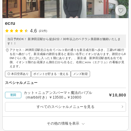
ecru
4.6
(21件)
当日予約OK！ 新津田沼駅から徒歩2分 / 30年以上のベテラン美容師が施術いたしま
す！！
アクセス：JR津田沼駅北口を出てパルコ前の通りを新京成方面へ歩き、三菱UFJ銀行
を左へ曲がって、新京成線の踏切を渡ると道沿い右手にイオンがあります。踏切から8
0Mぐらい先、左に少し入った１階にあります。、新京成 新津田沼駅改札を出て右
側、イオン１階のお花屋さん側出口から出ると、右前にecru（エクリュ）の看板が見
えます。
◎ 本日空席あり
ポイントが貯まる・使える
メンズ歓迎
スペシャルメニュー
カット＋ニュアンスパーマ＋魔法のバブル
￥10,800
初回
（marbb付き）￥13500→￥10800
すべてのスペシャルメニューを見る
その他の情報を表示