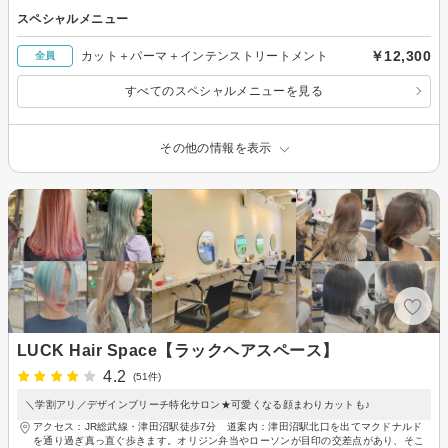
スペシャルメニュー
￥12,300
カット＋パーマ＋インテンストリートメント
全員
すべてのスペシャルメニューを見る
その他の情報を表示
LUCK Hair Space【ラックヘアスペース】
4.2
(51件)
＼学割アリ／デザインブリーチ特化サロン★可愛くなる顔まわりカットも♪
アクセス：JR総武線・津田沼駅徒歩7分 道案内：津田沼駅北口を出てマクドナルド
を通り過ぎ真っ直ぐ歩きます。オリジン弁当やローソンが目印の交差点があり、そこ