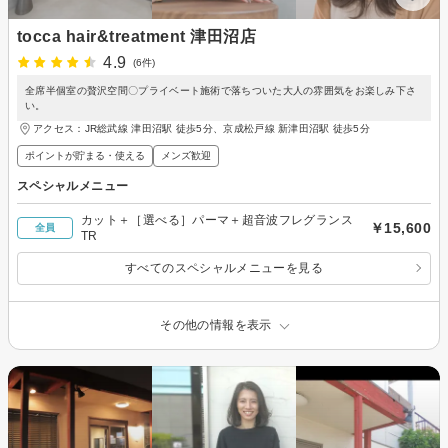
tocca hair&treatment 津田沼店
4.9
(6件)
全席半個室の贅沢空間〇プライベート施術で落ちついた大人の雰囲気をお楽しみ下さ
い。
アクセス：JR総武線 津田沼駅 徒歩5分、京成松戸線 新津田沼駅 徒歩5分
ポイントが貯まる・使える
メンズ歓迎
スペシャルメニュー
カット＋［選べる］パーマ＋超音波フレグランス
￥15,600
全員
TR
すべてのスペシャルメニューを見る
その他の情報を表示