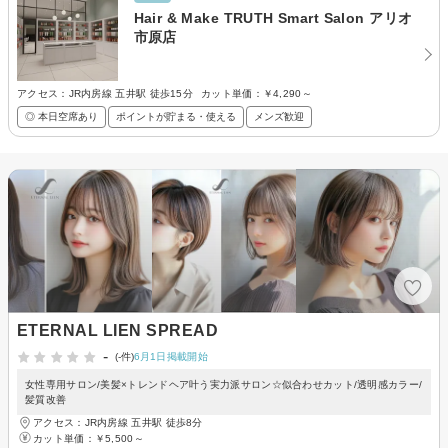
Hair & Make TRUTH Smart Salon アリオ
市原店
アクセス：JR内房線 五井駅 徒歩15分
カット単価：
￥4,290～
◎ 本日空席あり
ポイントが貯まる・使える
メンズ歓迎
ETERNAL LIEN SPREAD
-
(-件)
6月1日掲載開始
女性専用サロン/美髪×トレンドヘア叶う実力派サロン☆似合わせカット/透明感カラー/
髪質改善
アクセス：JR内房線 五井駅 徒歩8分
カット単価：
￥5,500～