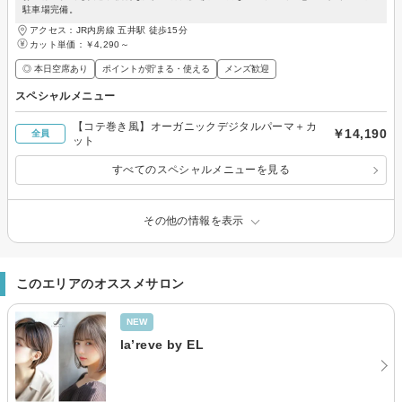
駐車場完備。
アクセス：JR内房線 五井駅 徒歩15分
カット単価：
￥4,290～
◎ 本日空席あり
ポイントが貯まる・使える
メンズ歓迎
スペシャルメニュー
【コテ巻き風】オーガニックデジタルパーマ＋カ
￥14,190
全員
ット
すべてのスペシャルメニューを見る
その他の情報を表示
このエリアのオススメサロン
NEW
la’reve by EL