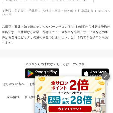
美容院・美容室
千葉県
八幡宿・五井・姉ヶ崎
駐車場あり
デジタル
パーマ
八幡宿・五井・姉ヶ崎の
デジタルパーマ
サロン(おすすめ順)から検索＆予約が
可能です。五井駅などの駅、得意メニューや豊富な施設・サービスなどの条
件から自分にピッタリの施術を見つけましょう。当日予約できるサロンもあ
ります。
アプリからの予約ならもっとおトクで便利！
はじめての方へ
お問い合わせ
ヘルプ
リリース情報
利用規約
掲載ご希望のサロン様
企業情報
個人情報保護方針
楽天のサービス一覧
アプリ一覧
© Rakuten Group, Inc.