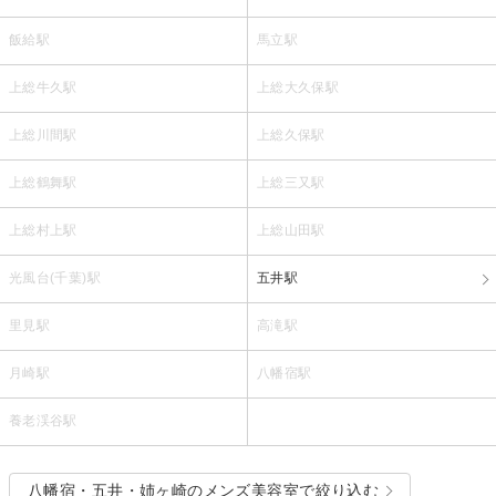
飯給駅
馬立駅
上総牛久駅
上総大久保駅
上総川間駅
上総久保駅
上総鶴舞駅
上総三又駅
上総村上駅
上総山田駅
光風台(千葉)駅
五井駅
里見駅
高滝駅
月崎駅
八幡宿駅
養老渓谷駅
八幡宿・五井・姉ヶ崎のメンズ美容室で絞り込む