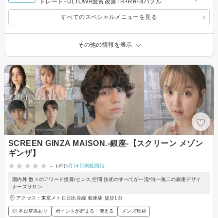
トレート+ULTOWA髪質改善TR+ReFaバブル
すべてのスペシャルメニューを見る
その他の情報を表示
SCREEN GINZA MAISON.-銀座-【スクリーン メゾン
ギンザ】
-
(-件)
5月14日掲載開始
国内外,数々のアワード授賞/センス,空間,技術のすべてが一流*唯一無二の銀座デザイ
ナーズサロン
アクセス：東京メトロ日比谷線 銀座駅 徒歩1分
◎ 本日空席あり
ポイントが貯まる・使える
メンズ歓迎