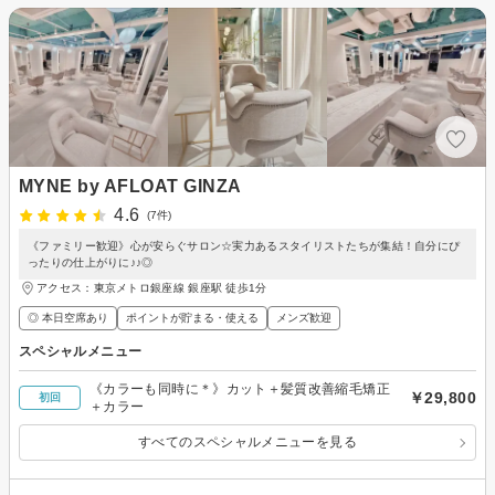
MYNE by AFLOAT GINZA
4.6
(7件)
《ファミリー歓迎》心が安らぐサロン☆実力あるスタイリストたちが集結！自分にぴ
ったりの仕上がりに♪♪◎
アクセス：東京メトロ銀座線 銀座駅 徒歩1分
◎ 本日空席あり
ポイントが貯まる・使える
メンズ歓迎
スペシャルメニュー
《カラーも同時に＊》カット＋髪質改善縮毛矯正
￥29,800
初回
＋カラー
すべてのスペシャルメニューを見る