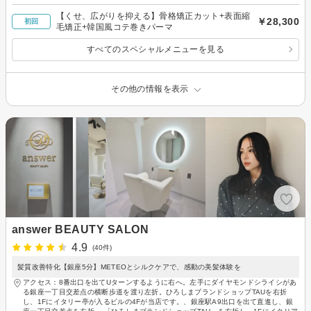
【くせ、広がりを抑える】骨格矯正カット+表面縮
￥28,300
初回
毛矯正+韓国風コテ巻きパーマ
すべてのスペシャルメニューを見る
その他の情報を表示
answer BEAUTY SALON
4.9
(40件)
髪質改善特化【銀座5分】METEOとシルクケアで、感動の美髪体験を
アクセス：8番出口を出てUターンするように右へ。左手にダイヤモンドシライシがあ
る銀座一丁目交差点の横断歩道を渡り左折。ひろしまブランドショップTAUを右折
し、1Fにイタリー亭が入るビルの4Fが当店です。、銀座駅A9出口を出て直進し、銀