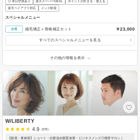
◎ 本日空席あり
楽天スーパーDEAL
ポイントが貯まる・使える
楽天ペイアプリ対応
メンズ歓迎
スペシャルメニュー
￥23,000
縮毛矯正＋骨格補正カット
全員
すべてのスペシャルメニューを見る
その他の情報を表示
W/LIBERTY
4.9
(5件)
【銀座・東銀座】ショート・白髪染め髪質改善・ビジネスメンズ◎個室サロン｜