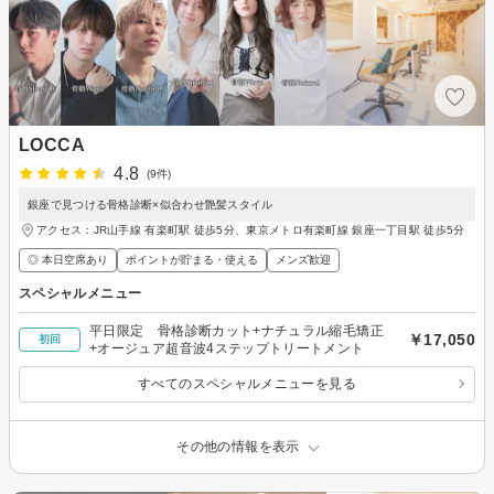
LOCCA
4.8
(9件)
銀座で見つける骨格診断×似合わせ艶髪スタイル
アクセス：JR山手線 有楽町駅 徒歩5分、東京メトロ有楽町線 銀座一丁目駅 徒歩5分
◎ 本日空席あり
ポイントが貯まる・使える
メンズ歓迎
スペシャルメニュー
平日限定 骨格診断カット+ナチュラル縮毛矯正
￥17,050
初回
+オージュア超音波4ステップトリートメント
すべてのスペシャルメニューを見る
その他の情報を表示