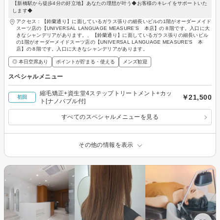
【新橋駅から徒歩4分の好立地】あなたの理想が叶う◆お客様のキレイをサポートいた
します◆
アクセス：【鈴蘭通り】に面しているガラス張りの細長いビルの1階がオーダーメイド
スーツ店の【UNIVERSAL LANGUAGE MEASURE'S 本店】の８階です。入口に大
きなシャンデリアがあります。、【鈴蘭通り】に面しているガラス張りの細長いビル
の1階がオーダーメイドスーツ店の【UNIVERSAL LANGUAGE MEASURE'S 本
店】の８階です。入口に大きなシャンデリアがあります。
◎ 本日空席あり
ポイントが貯まる・使える
メンズ歓迎
スペシャルメニュー
縮毛矯正+資生堂4ステップトリートメント+カッ
￥21,500
初回
ト[ナノバブル付]
すべてのスペシャルメニューを見る
その他の情報を表示