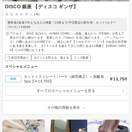
DISCO 銀座 【ディスコ ギンザ】
-
(-件)
透明感×質感で叶える大人の美髪〈21時まで/平日限定の割引有〉カット+カラー
+Tr+スパ￥8580
アクセス：【A3】出口から（GINZA CORE）へ直進。進んだら（FENDI）が見えて
来るので左に曲がります。直進したら（Times）を右に曲がります。（アップルパー
ク）の隣にあるビルの5階です。、地上に出て【メルセデス・ベンツ】のお店が右手側
にある道を直進して、【ドトール】を超えて少しの所にある11階建て【GIRAC GINZ
A】ビルの5階になります。
◎ 本日空席あり
ポイントが貯まる・使える
メンズ歓迎
スペシャルメニュー
カット＋ストレートパーマ（縮毛矯正）＋炭酸泉
￥13,750
初回
Spa【￥13,750】
すべてのスペシャルメニューを見る
その他の情報を表示