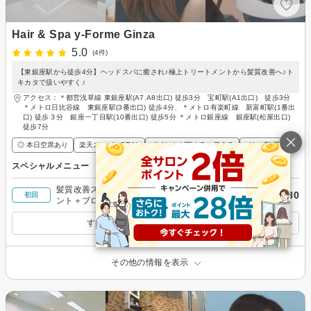
Hair & Spa y‐Forme Ginza
5.0
(4件)
【東銀座駅から徒歩4分】ヘッドスパに癒され♪極上トリートメントから髪質改善へ♪ト
キカタで扱いやすく♪
アクセス：＊都営浅草線 東銀座駅(A7.A8出口) 徒歩3分 宝町駅(A1出口) 徒歩3分
＊メトロ日比谷線 東銀座駅(3番出口) 徒歩4分、＊メトロ有楽町線 新富町駅(1番出
口) 徒歩３分 銀座一丁目駅(10番出口) 徒歩5分 ＊メトロ銀座線 銀座駅(松屋出口)
徒歩7分
◎ 本日空席あり
楽天スーパーDEAL
ポイントが貯まる・使える
メンズ歓迎
スペシャルメニュー
髪質改善ストレート(縮毛矯正)＋3stepトリートメ
￥25,080
初回
ント＋ブロー(炭酸泉付き)♪［東銀座駅］
すべてのスペシャルメニューを見る
その他の情報を表示