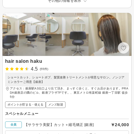
その他の情報を表示
hair salon haku
4.5
(55件)
ショートカット、ショートボブ、髪質改善トリートメントが得意なサロン。ノンジア
ミンカラーご用意【銀座】
アクセス：銀座駅A3出口より出て頂き、まっすぐ歩くと、すぐお店があります。PRA
DA銀座店の隣のビル、銀座プラザ7Fです。、東京メトロ有楽町線 銀座一丁目駅 徒歩
5分
ポイントが貯まる・使える
メンズ歓迎
スペシャルメニュー
￥24,000
【サラサラ美髪】カット＋縮毛矯正 [銀座]
全員