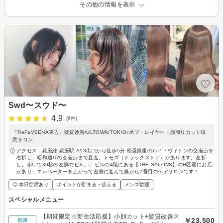
その他の情報を表示
Swd〜スウド〜
4.9
(6件)
『ReFaVEENA導入』髪質改善/ULTOWA/TOKIO♪ボブ・レイヤー・顔周りカット得
意サロン
アクセス：銀座線 銀座駅 A13出口から徒歩5分 松屋銀座のルイ・ヴィトンの交差点を
右折し、昭和通りの交差点まで直進。トモズ（ドラックストア）があります。左折
し、歩いて30秒の左側のビル。、ビルの4階にある【THE SALONS】のH区画にお店
があり、エレベーターを上がって左側に進んで奥から2番目のヘアサロンです！
◎ 本日空席あり
ポイントが貯まる・使える
メンズ歓迎
スペシャルメニュー
【期間限定☆新生活応援】小顔カット+髪質改善ス
￥23,500
初回