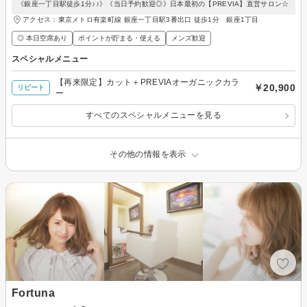
《銀座一丁目駅徒歩1分♪♪》《当日予約歓迎◎》日本最初の【PREVIA】直営サロン☆
アクセス：東京メトロ有楽町線 銀座一丁目駅3番出口 徒歩1分 銀座1丁目
◎ 本日空席あり
ポイントが貯まる・使える
メンズ歓迎
スペシャルメニュー
【再来限定】カット＋PREVIAオーガニックカラ
￥20,900
リピート
ー
すべてのスペシャルメニューを見る
その他の情報を表示
Fortuna