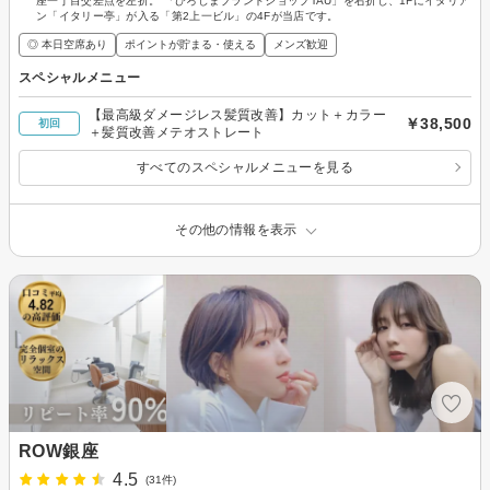
座一丁目交差点を左折。 「ひろしまブランドショップTAU」を右折し、1Fにイタリア
ン「イタリー亭」が入る「第2上一ビル」の4Fが当店です。
◎ 本日空席あり
ポイントが貯まる・使える
メンズ歓迎
スペシャルメニュー
【最高級ダメージレス髪質改善】カット＋カラー
￥38,500
初回
＋髪質改善メテオストレート
すべてのスペシャルメニューを見る
その他の情報を表示
ROW銀座
4.5
(31件)