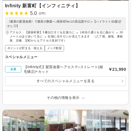
Infinity 新富町【インフィニティ】
5.0
(2件)
《最新の髪質改善》で最高の艶髪へ♪新富町No1の高品質サロン【ハイライト/白髪ぼ
かし◎】
アクセス：【新富町駅】5番出口すぐを左後ろに → 1本目の通りを右に曲がり → 20
メートルほど歩いて左に → 右側に当サロンが見えてきます （八丁堀、築地、東銀
座、京橋、宝町からもアクセス良好です）
ポイントが貯まる・使える
メンズ歓迎
スペシャルメニュー
【Infinity式】髪質改善ヘアエステ♪ストレート(縮
￥21,990
全員
毛矯正)+カット
すべてのスペシャルメニューを見る
その他の情報を表示