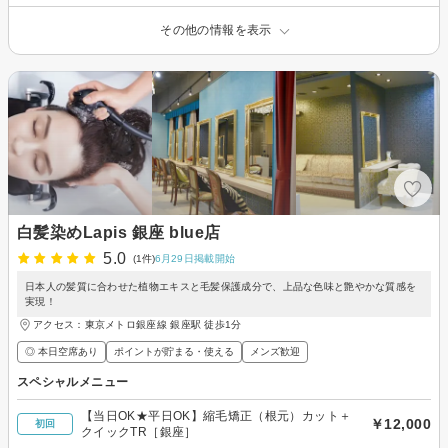
その他の情報を表示
白髪染めLapis 銀座 blue店
5.0
(1件)
6月29日掲載開始
日本人の髪質に合わせた植物エキスと毛髪保護成分で、上品な色味と艶やかな質感を
実現！
アクセス：東京メトロ銀座線 銀座駅 徒歩1分
◎ 本日空席あり
ポイントが貯まる・使える
メンズ歓迎
スペシャルメニュー
【当日OK★平日OK】縮毛矯正（根元）カット＋
￥12,000
初回
クイックTR［銀座］