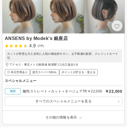
ANSENS by Modek's 銀座店
4.9
(7件)
カットが得意な大人女性に人気の都会的サロン。お子様連れ歓迎、クレジットカード
可。
アクセス：東京メトロ銀座線 銀座駅 C1出口徒歩1分
◎ 本日空席あり
楽天スーパーDEAL
ポイントが貯まる・使える
スペシャルメニュー
￥22,000
酸性ストレート＋カット＋オージュアTR￥22,000
初回
すべてのスペシャルメニューを見る
その他の情報を表示