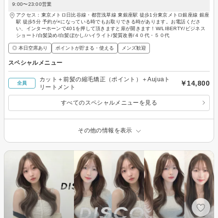
9:00〜23:00営業
アクセス：東京メトロ日比谷線・都営浅草線 東銀座駅 徒歩1分東京メトロ銀座線 銀座
駅 徒歩5分 予約が×になっている時でもお取りできる時があります。お電話くださ
い、インターホーンで401を押して頂きますと扉が開きます！W/LIBERTY/ビジネス
ショート/白髪染め/白髪ぼかし/ハイライト/髪質改善/４０代・５０代
◎ 本日空席あり
ポイントが貯まる・使える
メンズ歓迎
スペシャルメニュー
カット＋前髪の縮毛矯正（ポイント）＋Aujuaト
￥14,800
全員
リートメント
すべてのスペシャルメニューを見る
その他の情報を表示