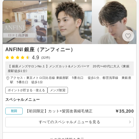
ANFINI 銀座（アンフィニー）
4.9
(32件)
【 銀座メンズサロンNo.1 】メンズカット&メンズパーマ 20代〜40代に大人《東銀
座駅徒歩1分》
アクセス：東京メトロ日比谷線 東銀座駅 5番出口 徒歩1分、都営浅草線 東銀座
駅 5番出口 徒歩1分
ポイントが貯まる・使える
メンズ歓迎
スペシャルメニュー
￥35,200
【初回限定】カット×髪質改善縮毛矯正
初回
すべてのスペシャルメニューを見る