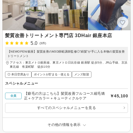
髪質改善トリートメント専門店 3DHair 銀座本店
5.0
(3件)
【NEWOPEN/銀座】髪質改善のM3D師範講師監修◎”絹髪”が手に入る本物の髪質改善
トリートメント
アクセス：東京メトロ銀座線、東京メトロ日比谷線 銀座駅 徒歩5分、JR山手線、京浜
東北線 有楽町駅 徒歩10分
◎ 本日空席あり
ポイントが貯まる・使える
メンズ歓迎
スペシャルメニュー
【癖毛の方はこちら】髪質改善フルコース縮毛矯
￥45,100
全員
正＋ケアカラー＋キューティクルケア
すべてのスペシャルメニューを見る
その他の情報を表示