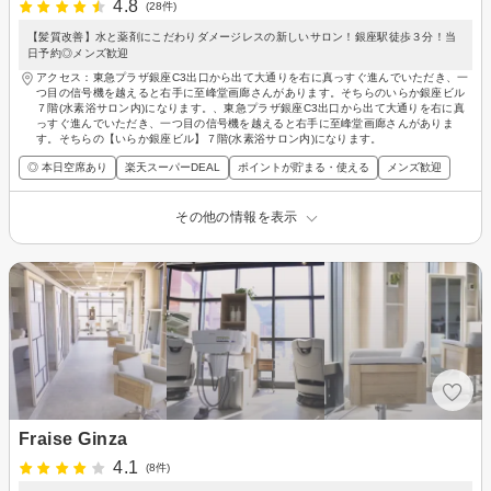
4.8
(28件)
【髪質改善】水と薬剤にこだわりダメージレスの新しいサロン！銀座駅徒歩３分！当
日予約◎メンズ歓迎
アクセス：東急プラザ銀座C3出口から出て大通りを右に真っすぐ進んでいただき、一
つ目の信号機を越えると右手に至峰堂画廊さんがあります。そちらのいらか銀座ビル
７階(水素浴サロン内)になります。、東急プラザ銀座C3出口から出て大通りを右に真
っすぐ進んでいただき、一つ目の信号機を越えると右手に至峰堂画廊さんがありま
す。そちらの【いらか銀座ビル】７階(水素浴サロン内)になります。
◎ 本日空席あり
楽天スーパーDEAL
ポイントが貯まる・使える
メンズ歓迎
その他の情報を表示
Fraise Ginza
4.1
(8件)