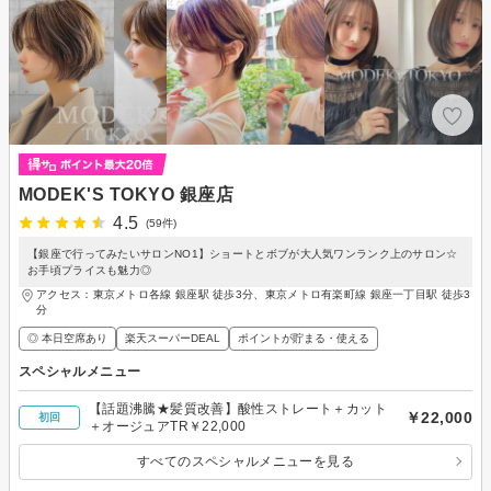
MODEK'S TOKYO 銀座店
4.5
(59件)
【銀座で行ってみたいサロンNO1】ショートとボブが大人気ワンランク上のサロン☆
お手頃プライスも魅力◎
アクセス：東京メトロ各線 銀座駅 徒歩3分、東京メトロ有楽町線 銀座一丁目駅 徒歩3
分
◎ 本日空席あり
楽天スーパーDEAL
ポイントが貯まる・使える
スペシャルメニュー
【話題沸騰★髪質改善】酸性ストレート＋カット
￥22,000
初回
＋オージュアTR￥22,000
すべてのスペシャルメニューを見る