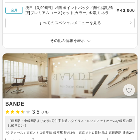
後日【3,909円】相当ポイントバック／酸性縮毛矯
￥43,000
全員
正[プレミアムコース]カット,カラー,,水素,ミネラ
ル,４stepTR
すべてのスペシャルメニューを見る
その他の情報を表示
BANDE
3.5
(1件)
【銀座駅・東銀座駅より徒歩3分】実力派スタイリストのいるアットホームな銀座の隠
れ家サロン！
アクセス：東京メトロ銀座線 銀座駅 徒歩3分、東京メトロ日比谷線 東銀座駅 徒歩2分