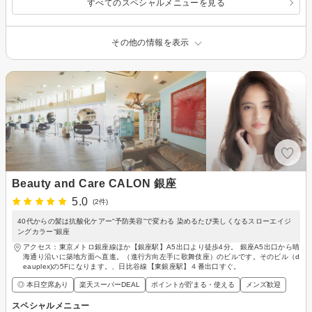
すべてのスペシャルメニューを見る
その他の情報を表示
Beauty and Care CALON 銀座
5.0
(2件)
40代からの髪は抗酸化ケアー“予防美容”で変わる 染めるたび美しくなるスローエイジ
ングカラー“銀座
アクセス：東京メトロ銀座線ほか【銀座駅】A5出口より徒歩4分。 銀座A5出口から晴
海通り沿いに築地方面へ直進。（進行方向左手に歌舞伎座）のビルです。そのビル（d
eauplex)の5Fになります。、日比谷線【東銀座駅】４番出口すぐ。
◎ 本日空席あり
楽天スーパーDEAL
ポイントが貯まる・使える
メンズ歓迎
スペシャルメニュー