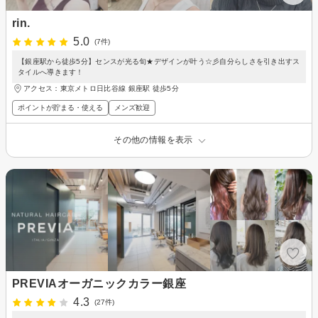
rin.
5.0
(7件)
【銀座駅から徒歩5分】センスが光る旬★デザインが叶う☆彡自分らしさを引き出すス
タイルへ導きます！
アクセス：東京メトロ日比谷線 銀座駅 徒歩5分
ポイントが貯まる・使える
メンズ歓迎
その他の情報を表示
PREVIAオーガニックカラー銀座
4.3
(27件)