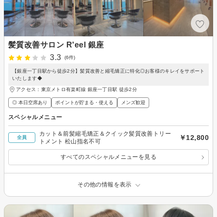
髪質改善サロン R'eel 銀座
3.3
(6件)
【銀座一丁目駅から徒歩2分】髪質改善と縮毛矯正に特化◎お客様のキレイをサポート
いたします◆
アクセス：東京メトロ有楽町線 銀座一丁目駅 徒歩2分
◎ 本日空席あり
ポイントが貯まる・使える
メンズ歓迎
スペシャルメニュー
カット＆前髪縮毛矯正＆クイック髪質改善トリー
￥12,800
全員
トメント 松山指名不可
すべてのスペシャルメニューを見る
その他の情報を表示