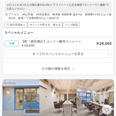
≪口コミ4.8◎大人の隠れ家SALON≫“プライベートな完全個室×マンツーマン施術”で
心安らぐサロン
アクセス：JR山手線、JR京浜東北・根岸線 有楽町駅 徒歩4分、銀座駅A13出口より徒
歩3分。銀座一丁目駅8番出口より徒歩1分。
◎ 本日空席あり
ポイントが貯まる・使える
メンズ歓迎
スペシャルメニュー
【新！縮毛矯正】カット＋酸性ストレート
￥28,600
全員
￥28,600
すべてのスペシャルメニューを見る
その他の情報を表示