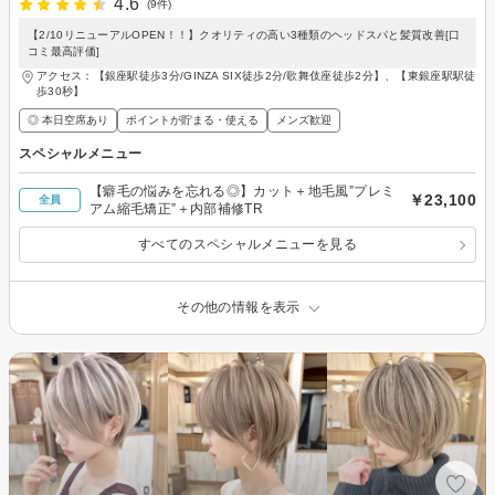
4.6
(9件)
【2/10リニューアルOPEN！！】クオリティの高い3種類のヘッドスパと髪質改善[口
コミ最高評価]
アクセス：【銀座駅徒歩3分/GINZA SIX徒歩2分/歌舞伎座徒歩2分】、【東銀座駅駅徒
歩30秒】
◎ 本日空席あり
ポイントが貯まる・使える
メンズ歓迎
スペシャルメニュー
【癖毛の悩みを忘れる◎】カット＋地毛風”プレミ
￥23,100
全員
アム縮毛矯正”＋内部補修TR
すべてのスペシャルメニューを見る
その他の情報を表示