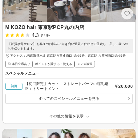
M KOZO hair 東京駅PCP丸の内店
4.3
(18件)
【髪質改善サロン】お客様のお悩みに向き合い髪質に合わせて選定し、美しい髪への
お手伝いをします。
アクセス：JR東海道本線 東京駅八重洲南口 徒歩5分、東京駅 八重洲南口徒歩5分
◎ 本日空席あり
ポイントが貯まる・使える
メンズ歓迎
スペシャルメニュー
【初回限定】カット＋ストレートパーマor縮毛矯
￥20,000
初回
正＋トリートメント
すべてのスペシャルメニューを見る
その他の情報を表示