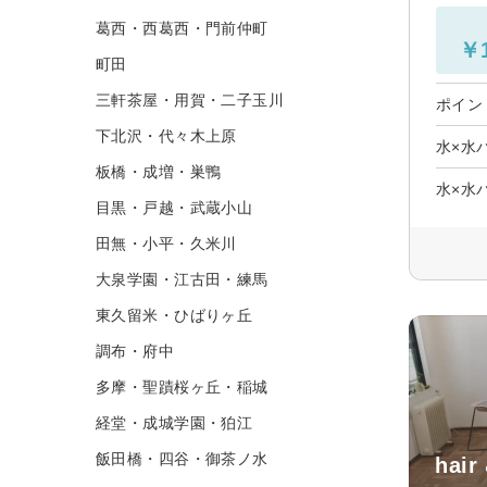
葛西・西葛西・門前仲町
￥1
町田
三軒茶屋・用賀・二子玉川
ポイン
下北沢・代々木上原
水×水
板橋・成増・巣鴨
水×水
目黒・戸越・武蔵小山
田無・小平・久米川
大泉学園・江古田・練馬
東久留米・ひばりヶ丘
調布・府中
多摩・聖蹟桜ヶ丘・稲城
経堂・成城学園・狛江
飯田橋・四谷・御茶ノ水
hair