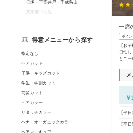
笹塚・下高井戸・千歳烏山
東京都その他
一席
ポイン
得意メニューから探す
【お子
日忙し
指定なし
とご一
ヘアカット
子供・キッズカット
メ
学生・学割カット
前髪カット
￥1
ヘアカラー
リタッチカラー
【平日限
ヘナ・オーガニックカラー
【平日限定
ヘアマニキュア