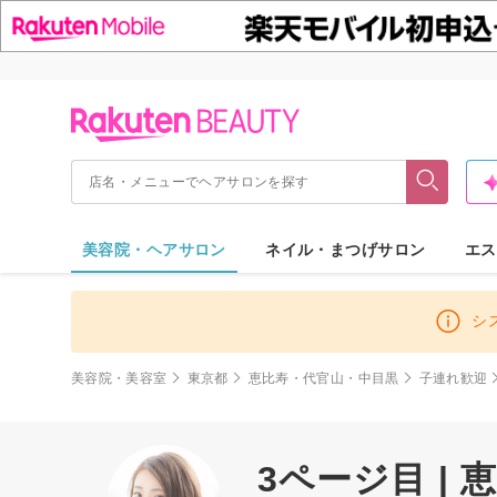
美容院・ヘアサロン
ネイル・まつげサロン
エス
シ
美容院・美容室
東京都
恵比寿・代官山・中目黒
子連れ歓迎
3ページ目 |