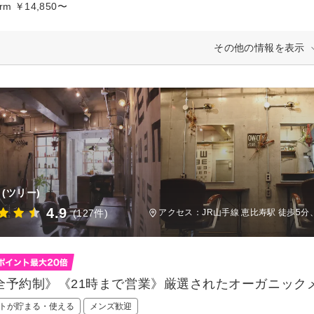
erm ￥14,850〜
その他の情報を表示
(ツリー)
4.9
(127件)
アクセス：JR山手線 恵比寿駅 徒歩5分
全予約制》《21時まで営業》厳選されたオーガニック
トが貯まる・使える
メンズ歓迎