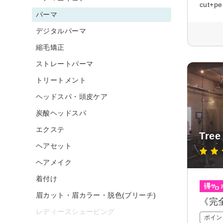
cut+p
パーマ
デジタルパーマ
縮毛矯正
ストレートパーマ
トリートメント
ヘッドスパ・頭皮ケア
炭酸ヘッドスパ
エクステ
Tree
ヘアセット
ヘアメイク
着付け
眉カット・眉カラー・脱色(ブリーチ)
《完
レディースシェービング
ポイン