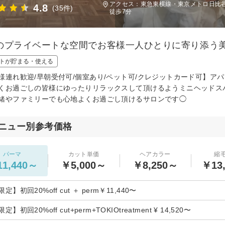
アクセス：東急東横線・東京メトロ日比
4.8
(35件)
徒歩7分
のプライベートな空間でお客様一人ひとりに寄り添う
トが貯まる・使える
様連れ歓迎/早朝受付可/個室あり/ペット可/クレジットカード可】
くお過ごしの皆様にゆったりリラックスして頂けるようミニヘッドス
緒やファミリーでも心地よくお過ごし頂けるサロンです◯
ニュー別参考価格
パーマ
カット単価
ヘアカラー
縮
1,440～
￥5,000～
￥8,250～
￥13
定】初回20%off cut ＋ perm￥11,440〜
】初回20%off cut+perm+TOKIOtreatment ¥ 14,520〜