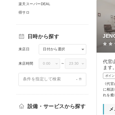
楽天スーパーDEAL
得サロ
JEN
日時から探す
来店日
日付から選択
代官
来店時間
〜
ます
ポイン
-
条件を指定して検索
件
《代官
に相談
れを癒
設備・サービスから探す
メ