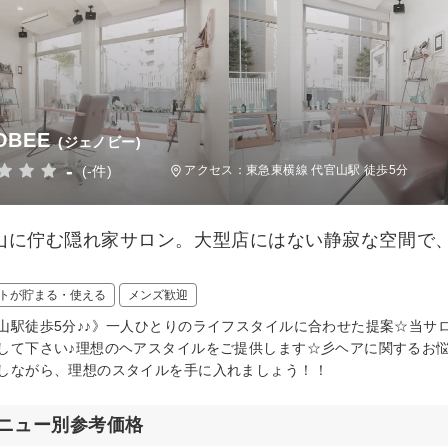
OBEE
(ジェノビー)
-
(-件)
アクセス：東急東横線 代官山駅 徒歩5分
山に佇む隠れ家サロン。大型店にはない静寂な空間で
。
トが貯まる・使える
メンズ歓迎
山駅徒歩5分♪♪》一人ひとりのライフスタイルに合わせた提案☆当サ
して下さい♪理想のヘアスタイルをご提供します☆彡ヘアに関するお
しながら、理想のスタイルを手に入れましょう！！
ニュー別参考価格