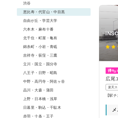
渋谷
恵比寿・代官山・中目黒
自由が丘・学芸大学
六本木・麻布十番
INS
北千住・町屋・亀有
錦糸町・小岩・青砥
吉祥寺・荻窪・三鷹
立川・国立・国分寺
八王子・日野・昭島
広尾
中野・高円寺・阿佐ヶ谷
楽天ス
品川・大森・蒲田
【駅チ
上野・日本橋・浅草
日暮里・駒込・千駄木
メ
赤羽・十条・王子