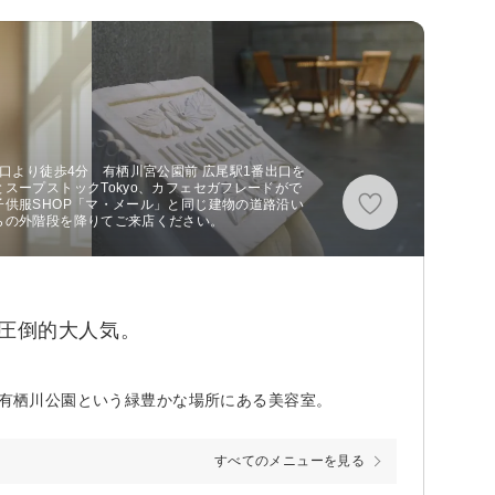
出口より徒歩4分 有栖川宮公園前 広尾駅1番出口を
スープストックTokyo、カフェセガフレードがで
供服SHOP「マ・メール」と同じ建物の道路沿い
らの外階段を降りてご来店ください。
に圧倒的大人気。
が有栖川公園という緑豊かな場所にある美容室。
すべてのメニューを見る