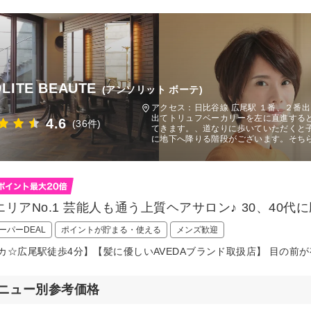
OLITE BEAUTE
(アンソリット ボーテ)
アクセス：日比谷線 広尾駅 １番、２番
出てトリュフベーカリーを左に直進すると
4.6
(36件)
てきます。、道なりに歩いていただくと子
に地下へ降りる階段がございます。そち
エリアNo.1 芸能人も通う上質ヘアサロン♪ 30、40代
ーパーDEAL
ポイントが貯まる・使える
メンズ歓迎
カ☆広尾駅徒歩4分】【髪に優しいAVEDAブランド取扱店】 目の前
ニュー別参考価格