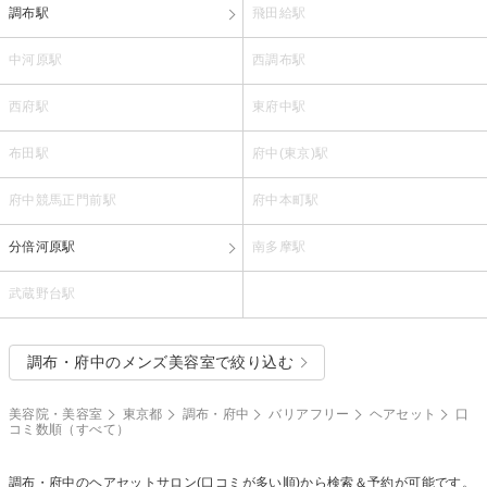
調布駅
飛田給駅
中河原駅
西調布駅
西府駅
東府中駅
布田駅
府中(東京)駅
府中競馬正門前駅
府中本町駅
分倍河原駅
南多摩駅
武蔵野台駅
調布・府中のメンズ美容室で絞り込む
美容院・美容室
東京都
調布・府中
バリアフリー
ヘアセット
口
コミ数順（すべて）
調布・府中の
ヘアセット
サロン(口コミが多い順)から検索＆予約が可能です。