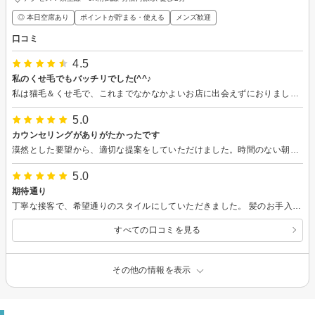
◎ 本日空席あり
ポイントが貯まる・使える
メンズ歓迎
口コミ
4.5
私のくせ毛でもバッチリでした(^^♪
私は猫毛＆くせ毛で、これまでなかなかよいお店に出会えずにおりましたが、今回は初めて満足のいく仕上がりとなりました！ また行きますね！
5.0
カウンセリングがありがたかったです
漠然とした要望から、適切な提案をしていただけました。時間のない朝でもスタイリングに困ることがなくなりました。
5.0
期待通り
丁寧な接客で、希望通りのスタイルにしていただきました。 髪のお手入れやスタイリングについて、細かなアドバイスもいただきとても良かったので、次もお願いすることにしました。 初めてでも気持ちよく利用できる美容院だと思います。
すべての口コミを見る
その他の情報を表示