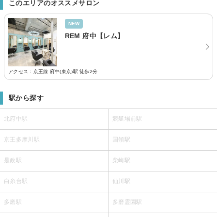
このエリアのオススメサロン
NEW
REM 府中【レム】
アクセス：京王線 府中(東京)駅 徒歩2分
駅から探す
北府中駅
競艇場前駅
京王多摩川駅
国領駅
是政駅
柴崎駅
白糸台駅
仙川駅
多磨駅
多磨霊園駅