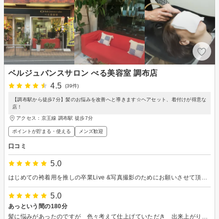
ベルジュバンスサロン べる美容室 調布店
4.5
(39件)
【調布駅から徒歩7分】髪のお悩みを改善へと導きます☆ヘアセット、着付けが得意な
店！
アクセス：京王線 調布駅 徒歩7分
ポイントが貯まる・使える
メンズ歓迎
口コミ
5.0
はじめての袴着用を推しの卒業Live &写真撮影のためにお願いさせて頂きました。 丁寧に着付けていただき、最高な良き1日となりました。ありがとうございました。
5.0
あっという間の180分
髪に悩みがあったのですが 色々考えて仕上げていただき 出来上がりはとても満足でした 途中で飛び込みでサロンの事を聞きに来た方にも 面倒がらずに丁寧に説明していて とても感じが良かったです 180分の施術は色々な話し笑いもありで あっという間でした 何十年も色々な美容室に行きましたが こんなに楽しかったのは初めてでした