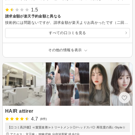
1.5
請求金額が楽天予約金額と異なる
技術的には問題ないですが、請求金額が楽天よりお高かったです（二回）。 楽天の金額を伝えてもスルーされ、ショップ都合の金額で押し通されます。 楽天に掲載されていたから予約したのに、楽天の金額は異なるのですか？ しかも、指名料がパーマとカットでそれぞれ発生するって楽天の指名料の倍を請求されました。 さらに、部分カラーなのに全体カラーにされたり。 サービスを勝手に追加・変更されるので迷惑です。
すべての口コミを見る
その他の情報を表示
HAIR attirer
4.7
(8件)
【口コミ高評価】≪髪質改善≫トリートメント◎/ヘッドスパ◎ 再現度の高いStyle☆
アクセス：京王線・JR南武線 分倍河原駅 徒歩2分