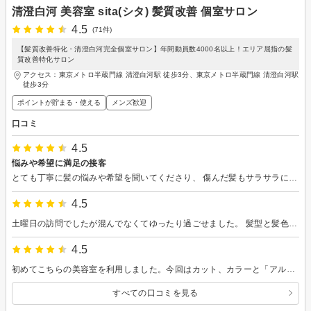
清澄白河 美容室 sita(シタ) 髪質改善 個室サロン
4.5
(71件)
【髪質改善特化・清澄白河完全個室サロン】年間動員数4000名以上！エリア屈指の髪
質改善特化サロン
アクセス：東京メトロ半蔵門線 清澄白河駅 徒歩3分、東京メトロ半蔵門線 清澄白河駅
徒歩3分
ポイントが貯まる・使える
メンズ歓迎
口コミ
4.5
悩みや希望に満足の接客
とても丁寧に髪の悩みや希望を聞いてくださり、 傷んだ髪もサラサラになりました。 お家でどのようにヘアケアしていけばいいか、 シャンプーやヘアオイルなどの正しい使い方も教えてくださり、くつろげる空間でとても良い時間を過ごしました^ - ^ありがとうございました😊
4.5
土曜日の訪問でしたが混んでなくてゆったり過ごせました。 髪型と髪色も気に入りました。 シャンプーも丁寧にしてもらい力加減がよかったです。
4.5
初めてこちらの美容室を利用しました。今回はカット、カラーと「アルカリ酸熱トリートメント」を施術しましたが特にこのトリートメントは驚きの効果でした！縮毛矯正直後のような仕上がりとなり、50代の私の髪にも天使の輪が出現！本当に驚きました。カットも改善したい点を丁寧に聞いて頂き、以前と違う工夫をしたり、洗髪の際の頭皮マッサージもとっても気持ち良い力加減でした。また利用したいと思えるサービスでした！
すべての口コミを見る