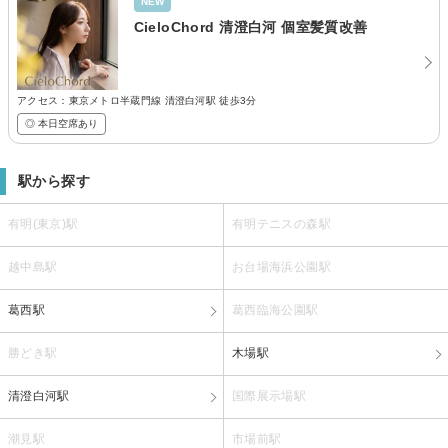
NEW
CieloChord 清澄白河 個室髪質改善
アクセス：東京メトロ半蔵門線 清澄白河駅 徒歩3分
◎ 本日空席あり
駅から探す
有明(東京)駅
有明テニスの森駅
越中島駅
お台場海浜公園駅
葛西駅
葛西臨海公園駅
勝どき駅
木場駅
清澄白河駅
国際展示場駅
潮見駅
市場前駅