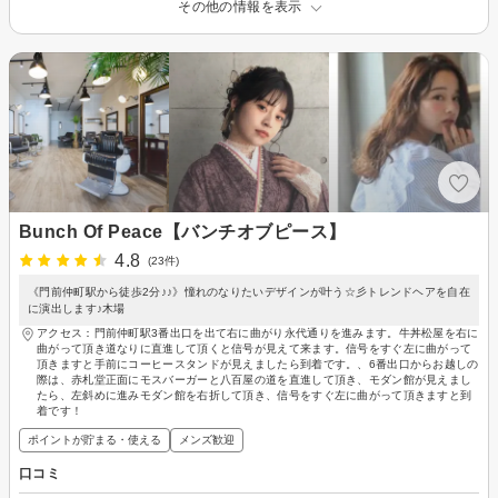
その他の情報を表示
Bunch Of Peace【バンチオブピース】
4.8
(23件)
《門前仲町駅から徒歩2分♪♪》憧れのなりたいデザインが叶う☆彡トレンドヘアを自在
に演出します♪木場
アクセス：門前仲町駅3番出口を出て右に曲がり永代通りを進みます。牛丼松屋を右に
曲がって頂き道なりに直進して頂くと信号が見えて来ます。信号をすぐ左に曲がって
頂きますと手前にコーヒースタンドが見えましたら到着です。、6番出口からお越しの
際は、赤札堂正面にモスバーガーと八百屋の道を直進して頂き、モダン館が見えまし
たら、左斜めに進みモダン館を右折して頂き、信号をすぐ左に曲がって頂きますと到
着です！
ポイントが貯まる・使える
メンズ歓迎
口コミ