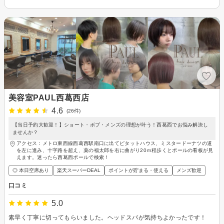
美容室PAUL西葛西店
4.6
(26件)
【当日予約大歓迎！】ショート・ボブ・メンズの理想が叶う！西葛西でお悩み解決し
ませんか？
アクセス：メトロ東西線西葛西駅南口に出てピタットハウス、ミスタードーナツの道
を左に進み、十字路を超え、薬の福太郎を右に曲がり20ｍ程歩くとポールの看板が見
えます。迷ったら西葛西ポールで検索！
◎ 本日空席あり
楽天スーパーDEAL
ポイントが貯まる・使える
メンズ歓迎
口コミ
5.0
素早く丁寧に切ってもらいました。ヘッドスパが気持ちよかったです！