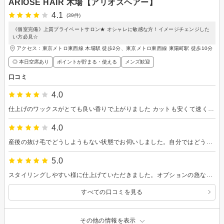
ARIOSE HAIR 木場【アリオスヘアー】
4.1
(39件)
《個室完備》上質プライベートサロン★ オシャレに敏感な方！イメージチェンジした
い方必見☆
アクセス：東京メトロ東西線 木場駅 徒歩2分、東京メトロ東西線 東陽町駅 徒歩10分
◎ 本日空席あり
ポイントが貯まる・使える
メンズ歓迎
口コミ
4.0
仕上げのワックスがとても良い香りで上がりました カットも安くて速くて上手で申し分ないです
4.0
産後の抜け毛でどうしようもない状態でお伺いしました。自分ではどうしたらいいかわからない中、いろいろ考えて提案いただき、満足いく髪型にしていただきました！ 技術力がとても高い美容院だと思います！
5.0
スタイリングしやすい様に仕上げていただきました。オプションの急な追加希望も快く受けていただき、ベッドスパは短時間ながらもとても癒し効果が高かったです。
すべての口コミを見る
その他の情報を表示