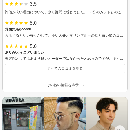
3.5
評価が高い理由について、少し疑問に感じました。 60分のカットとのことでしたが30分ほどで終了し、もみあげの剃り残しや耳の後ろにカットされていない髪があった点が気になりました。 手際は良いと感じましたが、全体的に時間に追われている印象で、要望を十分に聞いていただけなかったのが残念です。 また、ドリンクの提供がこちらからの依頼制である点なども含め、事前の説明や改善があるとより安心して利用できると思いました。
5.0
雰囲気もgoood!
入店するといい香りがして、高い天井とマリンブルーの壁と白い壁のコントラスト、とてもいい雰囲気、これから２時間お世話になるお店が直ぐに気に入りました。 担当してくださった女性nineさん、気配りいっぱいしてくれて他愛ない会話がとても楽しかったです。 希望のスタイル、髪のクセ、カラーの決定まで時間かけて丁寧にカウンセリングしてくださいました、カラーは何種類か混ぜて希望のカラーを作ってくださいました。 カットもカラーも大満足です。 流れていた音楽は80年代の洋楽、懐かしかったです。 居心地も技術もとてもよくて、もっと座ってたいなと思ってしまう雰囲気、若い方にも私みたいmiddle ageのお客さんにも気に入られると思います。 あっ、あとシャンプーとても気持ちよかったです、ありがとう！ ２ヶ月しない頃にまた行きます！
5.0
ありがとうございました
美容院としてはあまり良いオーダーではなかったと思うのですが、凄く親身になって ご対応いただきました。 ありがとうございました！
すべての口コミを見る
その他の情報を表示