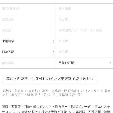
東雲(東京)駅
新木場駅
新豊洲駅
辰巳駅
月島駅
東京国際クルーズターミナル駅
東陽町駅
豊洲駅
西葛西駅
船堀駅
南砂町駅
門前仲町駅
葛西・西葛西・門前仲町のメンズ美容室で絞り込む
美容院・美容室
東京都
葛西・西葛西・門前仲町
バリアフリー
眉カ
ット・眉カラー・脱色(ブリーチ)
口コミ数順（すべて）
葛西・西葛西・門前仲町の
眉カット・眉カラー・脱色(ブリーチ)・眉エクステ
サロン(口コミが多い順)から検索＆予約が可能です。葛西駅、西葛西駅、清澄