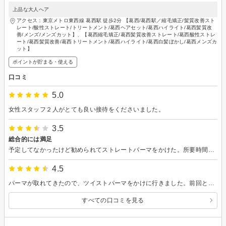
上品な大人へア
アクセス：東京メトロ東西線 葛西駅 徒歩2分 【葛西/葛西駅／縮毛矯正/髪質改善スト
レート/酸性ストレート/トリートメント/葛西ヘアセット/葛西ハイライト/葛西髪質改
善/メンズ/メンズカット】、【葛西縮毛矯正/葛西髪質改善ストレート/葛西酸性ストレ
ート/葛西髪質改善/葛西トリートメント/葛西ハイライト/葛西白髪ぼかし/葛西メンズカ
ット】
ポイントが貯まる・使える
口コミ
5.0
女性スタッフ２人がとても良い接待をくださいました。
3.5
総合的には満足
予定してなかったけど勧められてストレートパーマをかけた。所要時間は2時間と聞いたが、結果的に3時間超の滞在。特に予定もなかったので問題はなかった。 仕上がりには満足だが、「嫌なクセですね」との主観的な言葉遣いが気になった。 台風の日にも関わらず、お客さんが多く、すごく繁盛していた。そのためよくスタッフが交代し、若干落ち着かなかった。 雑誌もなく、電子書籍が読めるタブレットもなく、ドリンクも出ないため、寝て過ごした。フリーWiFiがあるので、行く人は携帯の充電必須です。
4.5
パーマが取れてきたので、ツイストパーマをかけに行きました。前回と違うパーマの形にしたのですが、スタイリングの仕方なども教えていただき安心できました！
すべての口コミを見る