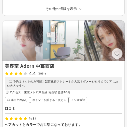
その他の情報を表示
美容室 Adorn 中葛西店
4.4
(40件)
【ご予約はネットのみ可能】髪質改善ストレートが人気！ダメージを抑えてケアした
い大人女性へ
アクセス：東京メトロ東西線 葛西駅 徒歩10分
◎ 本日空席あり
ポイントが貯まる・使える
メンズ歓迎
口コミ
5.0
ヘアカットとカラーでお世話になっております。