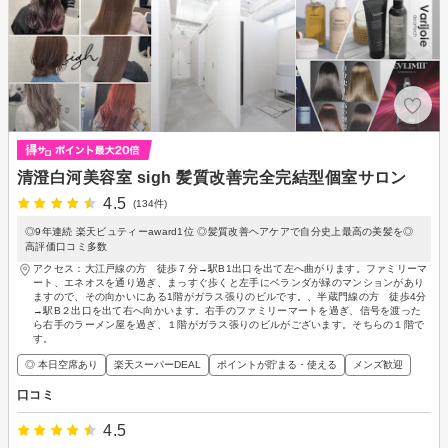
清澄白河美容室 sigh 髪質改善完全完結型個室サロン
4.5
(134件)
◎9年連続 楽天ビュティーaward1位 ◎髪質改善ヘアケアで自分史上最高の美髪を◎
高評価口コミ多数
アクセス：大江戸線の方 徒歩７分→駅B1出口を出て左へ曲がります。ファミリーマ
ート、エネオスを通り過ぎ、まっすぐ歩くと左手にベランダが緑のマンションがあり
ますので、その向かいにある1階がガラス張りのビルです。、半蔵門線の方 徒歩4分
→駅B２出口を出て右へ向かいます。右手のファミリーマートを過ぎ、信号を渡った
ら右手のラーメン屋を過ぎ、１階がガラス張りのビルがございます。そちらの１階で
す。
◎ 本日空席あり
楽天スーパーDEAL
ポイントが貯まる・使える
メンズ歓迎
口コミ
4.5