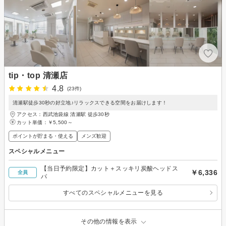
tip・top 清瀬店
4.8
(23件)
清瀬駅徒歩30秒の好立地♪リラックスできる空間をお届けします！
アクセス：西武池袋線 清瀬駅 徒歩30秒
カット単価：
￥5,500～
ポイントが貯まる・使える
メンズ歓迎
スペシャルメニュー
【当日予約限定】カット＋スッキリ炭酸ヘッドス
￥6,336
全員
パ
すべてのスペシャルメニューを見る
その他の情報を表示