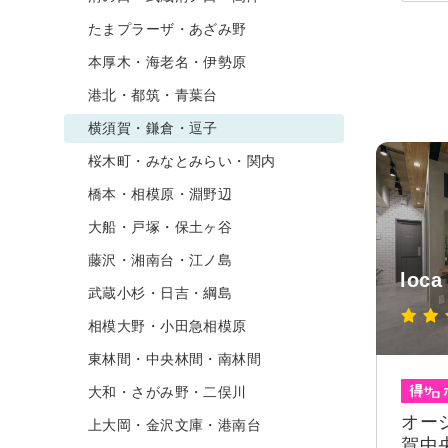
たまプラーザ・あざみ野
本厚木・海老名・伊勢原
港北・都筑・青葉台
横須賀・鎌倉・逗子
桜木町・みなとみらい・関内
橋本・相模原・淵野辺
大船・戸塚・保土ヶ谷
藤沢・湘南台・江ノ島
loc
武蔵小杉・日吉・綱島
相模大野・小田急相模原
東林間・中央林間・南林間
大和・さがみ野・二俣川
オー
上大岡・金沢文庫・港南台
賀中