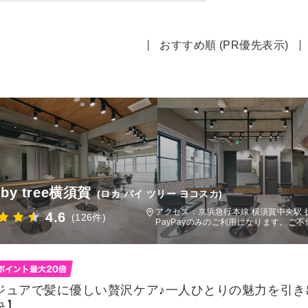
おすすめ順 (PR優先表示)
a by tree横須賀
(ロカ バイ ツリー ヨコスカ)
アクセス：京浜急行本線 横須賀中央駅 徒
4.6
(126件)
PayPayのみのご利用になります。ご
ジュアで髪に優しい贅沢ケア♪一人ひとりの魅力を引
央】