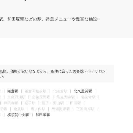
倉駅、和田塚駅などの駅、得意メニューや豊富な施設・
気順、価格が安い順などから、条件に合った美容院・ヘアサロン
い。
駅
鎌倉駅
鎌倉高校前駅
北鎌倉駅
北久里浜駅
駅
京急田浦駅
京急長沢駅
県立大学駅
極楽寺駅
神武寺駅
逗子駅
逗子・葉山駅
田浦駅
子駅
逸見駅
堀ノ内駅
馬堀海岸駅
三浦海岸駅
駅
横須賀中央駅
和田塚駅