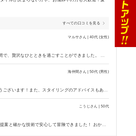
すべての口コミを見る
マルサさん | 40代 (女性)
髪質や好みに合わせて丁寧に施術してくれる頼れるサロン。居心地の良い空間で、贅沢なひとときを過ごすことができました。 「ナイト2020」によるシャンプーも、噂通り最高でした！
海仲間さん | 50代 (男性)
いつも抽象的な注文に丁寧なカウンセリングと技術を提供して頂きありがとうございます！また、スタイリングのアドバイスもありがたいです。息子の卒園式に髪型きめて臨みます！
こうじさん | 50代
いろんなヘアスタイルを試して、いろんな自分を楽しんでいます。 親切なご提案と確かな技術で安心して冒険できました！ おかげさまですっきりした気持ちで新年を迎えることができます。 ありがとうございます。