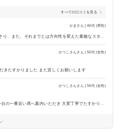
すべての口コミを見る
かまさん | 40代 (男性)
お任せでお願いしましたが、少ない情報からこちらの意図を汲み取ってくださり、また、それまでとは方向性を変えた素敵なスタイルを提案いただきました。 当日はもちろん、翌日以降も1ヶ月経っても自分でセットしやすいことに感動してます。 ありがとうございました。
かつこさんさん | 50代 (女性)
ただきたすかりました また宜しくお願いします
かつこさんさん | 50代 (女性)
眼科の手術後のシャンプーを行っていただきました 不安でしたが シャンプー台の一番近い席へ案内いただき 大変丁寧でたすかりました 高齢者など定期的にしたい人もいるかと思いましたチケット制導入とか入口で張り紙があると買い物途中の方にいいかもしれません