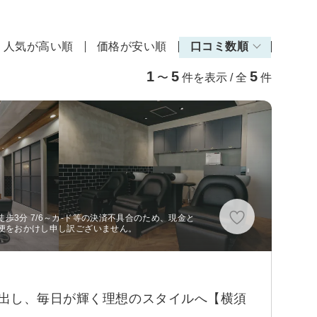
人気が高い順
価格が安い順
口コミ数順
1
5
5
〜
件を表示 / 全
件
歩3分 7/6～カ-ド等の決済不具合のため、現金と
不便をおかけし申し訳ございません。
き出し、毎日が輝く理想のスタイルへ【横須