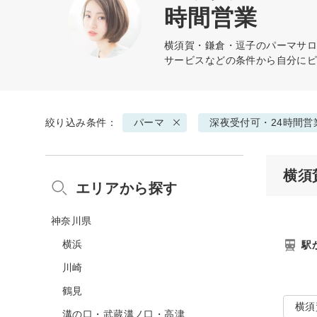
時間営業
横須賀・鎌倉・逗子の
パーマ
サロ
サービスなどの条件から自分に
絞り込み条件：
パーマ
深夜受付可・24時間営
横須
エリアから探す
神奈川県
横浜
駅
川崎
鶴見
横須
溝の口・武蔵溝ノ口・高津