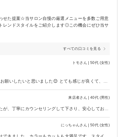
わせた提案☆当サロン自慢の厳選メニューを多数ご用意
トレンドスタイルをご紹介します◎この機会にぜひ当サ
すべての口コミを見る
トモさん | 50代 (女性)
本日はありがとうございました😊 美容院難民になっていましたが、これからお願いしたいと思いました😊 とても感じが良くて、話しやすく、またカラーとトリートメント、カットでお願いしたいです😊
来店者さん | 40代 (男性)
初めて利用しました。パーマをかけるのはとても久しぶりで不安もありましたが、丁寧にカウンセリングして下さり、安心してお任せできました。仕上がりも満足です。ありがとうございました。
にっちゃんさん | 50代 (女性)
こちらの希望をお伝えした時にきちんとメモをとってくださり安心してお任せできました。カラーもカットも大満足です。スタイリングも丁寧に説明していただきお手入れが楽になりました。ありがとうございました！