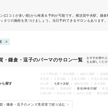
ン(口コミが多い順)から検索＆予約が可能です。横須賀中央駅、鎌
ピッタリの施術を見つけましょう。当日予約できるサロンもあります。
業
おすすめ順や人
賀・鎌倉・逗子のパーマのサロン一覧
をお探しくださ
ＹＲＰ野比駅
安針塚駅
稲村ケ崎駅
浦賀
衣笠駅
久里浜駅
京急大津駅
京急久里浜
から探す
汐入駅
七里ケ浜駅
湘南深沢駅
新大津駅
津久井浜駅
西鎌倉駅
長谷(神奈川)駅
東逗
三崎口駅
目白山下駅
由比ケ浜駅
横須賀
賀・鎌倉・逗子のメンズ美容室で絞り込む