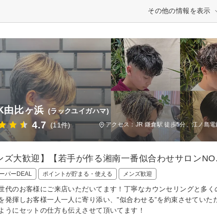
その他の情報を表示
CK由比ヶ浜
(ラックユイガハマ)
4.7
(11件)
アクセス：JR 鎌倉駅 徒歩5分、江ノ島電
ンズ大歓迎】【若手が作る湘南一番似合わせサロンNO.1
ーパーDEAL
ポイントが貯まる・使える
メンズ歓迎
世代のお客様にご来店いただいてます！丁寧なカウンセリングと多く
を発揮しお客様一人一人に寄り添い、"似合わせる”を約束させていた
ようにセットの仕方も伝えさせて頂いてます！