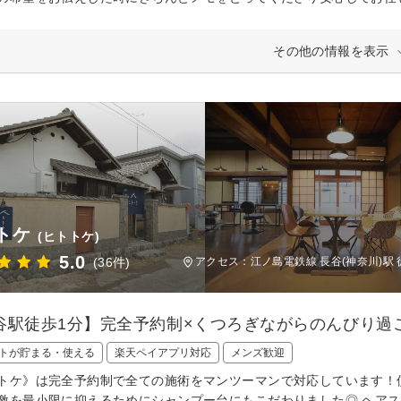
その他の情報を表示
トケ
(ヒトトケ)
5.0
(36件)
アクセス：江ノ島電鉄線 長谷(神奈川)駅 
谷駅徒歩1分】完全予約制×くつろぎながらのんびり過
トが貯まる・使える
楽天ペイアプリ対応
メンズ歓迎
トケ》は完全予約制で全ての施術をマンツーマンで対応しています！
激を最小限に抑えるためにシャンプー台にもこだわりました◎ ヘア