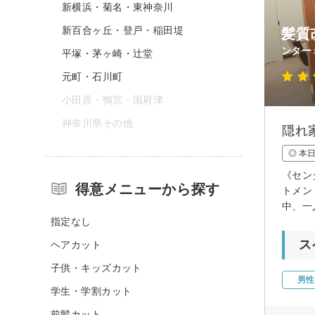
新横浜・菊名・東神奈川
新百合ヶ丘・登戸・稲田堤
髪質
ンター
平塚・茅ヶ崎・辻堂
元町・石川町
小田原・鴨宮・国府津
神奈川県その他
隠れ
◎ 本
《セン
得意メニューから探す
トメン
中、一
指定なし
ス
ヘアカット
子供・キッズカット
男性
学生・学割カット
前髪カット