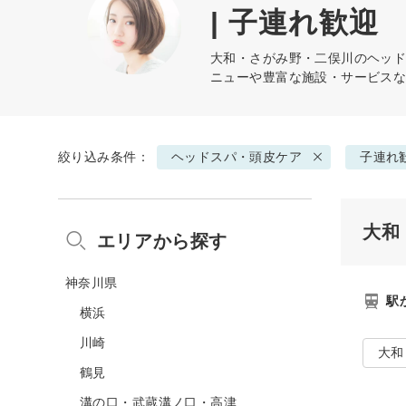
| 子連れ歓迎
大和・さがみ野・二俣川の
ヘッ
ニューや豊富な施設・サービス
絞り込み条件：
ヘッドスパ・頭皮ケア
子連れ
大和
エリアから探す
神奈川県
駅
横浜
川崎
大和
鶴見
溝の口・武蔵溝ノ口・高津