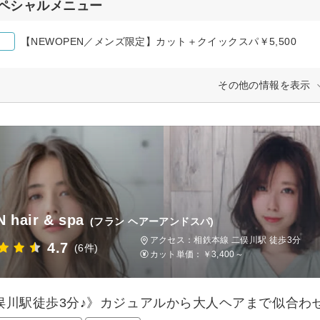
ペシャルメニュー
【NEWOPEN／メンズ限定】カット＋クイックスパ￥5,500
その他の情報を表示
 hair & spa
(フラン ヘアーアンドスパ)
アクセス：相鉄本線 二俣川駅 徒歩3分
4.7
(6件)
カット単価：
￥3,400～
俣川駅徒歩3分♪》カジュアルから大人ヘアまで似合わ