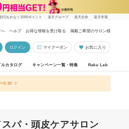
銀行]もれなく1000ポイント
楽天グループ
楽天生命
楽天市場
方へ
ヘルプ
お得な情報を受け取る
掲載ご希望のサロン様
ログイン
マイクーポン
お気に入り
イルカタログ
キャンペーン一覧・特集
Raku Lab
5:30
ドスパ・頭皮ケアサロン