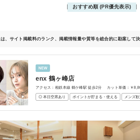
おすすめ順 (PR優先表示)
位は、サイト掲載料のランク、掲載情報量や質等を総合的に勘案して
NEW
enx 鶴ヶ峰店
アクセス：相鉄本線 鶴ケ峰駅 徒歩2分
カット単価：
￥8,
◎ 本日空席あり
ポイントが貯まる・使える
メンズ歓