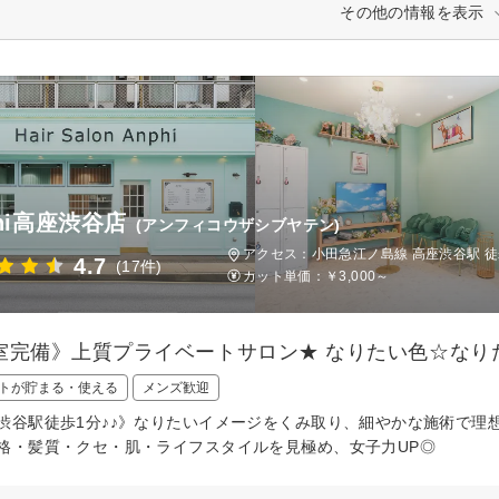
その他の情報を表示
phi高座渋谷店
(アンフィコウザシブヤテン)
アクセス：小田急江ノ島線 高座渋谷駅 徒
4.7
(17件)
カット単価：
￥3,000～
室完備》上質プライベートサロン★ なりたい色☆なり
トが貯まる・使える
メンズ歓迎
渋谷駅徒歩1分♪♪》なりたいイメージをくみ取り、細やかな施術で理
格・髪質・クセ・肌・ライフスタイルを見極め、女子力UP◎