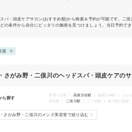
ドスパ・頭皮ケア
サロン(おすすめ順)から検索＆予約が可能です。二俣
などの条件から自分にピッタリの施術を見つけましょう。当日予約でき
歓迎
・さがみ野・二俣川のヘッドスパ・頭皮ケアのサ
希望ケ丘駅
高座渋谷駅
相模大塚駅
さが
から探す
西谷駅
二俣川駅
三ツ境駅
南万騎が原駅
・さがみ野・二俣川のメンズ美容室で絞り込む