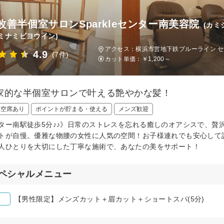
改善半個室サロンSparkleセンター南美容院
(カ
ミナミビヨウイン)
アクセス：横浜市営地下鉄ブルーライン セ
4.9
(7件)
カット単価：
￥1,200～
家的な半個室サロンで叶える艶やかな髪！
日空席あり
ポイントが貯まる・使える
メンズ歓迎
ター南駅徒歩5分♪♪》日常のストレスを忘れる癒しのオアシスで、贅
トが自慢。優雅な物腰の女性に人気の空間！お子様連れでも安心して
人ひとりを大切にした丁寧な施術で、あなたの美をサポート！
ペシャルメニュー
【男性限定】メンズカット＋眉カット＋ショートスパ(5分)