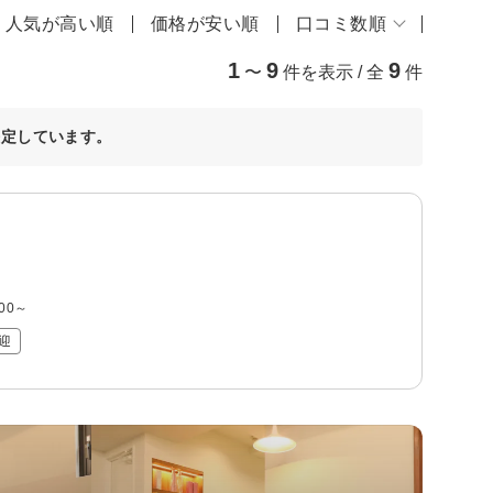
人気が高い順
価格が安い順
口コミ数順
1
9
9
〜
件を表示 / 全
件
決定しています。
800～
迎