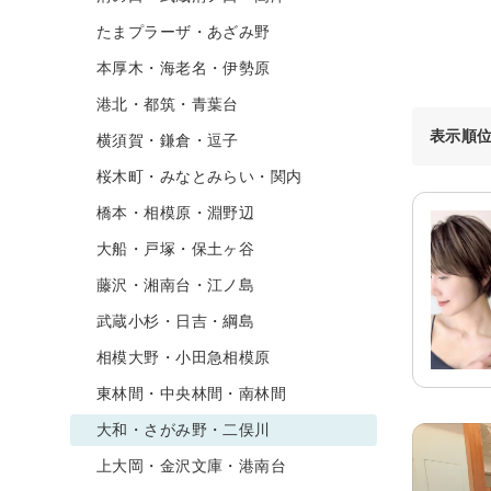
たまプラーザ・あざみ野
本厚木・海老名・伊勢原
港北・都筑・青葉台
表示順
横須賀・鎌倉・逗子
桜木町・みなとみらい・関内
橋本・相模原・淵野辺
大船・戸塚・保土ヶ谷
藤沢・湘南台・江ノ島
武蔵小杉・日吉・綱島
相模大野・小田急相模原
東林間・中央林間・南林間
大和・さがみ野・二俣川
上大岡・金沢文庫・港南台