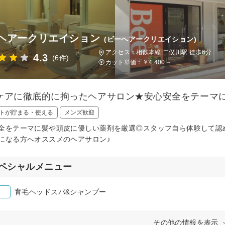
ヘアークリエイション
(ビーヘアークリエイション)
アクセス：相鉄本線 二俣川駅 徒歩6分
4.3
(6件)
カット単価：
￥4,400～
ケアに徹底的に拘ったヘアサロン★安心安全をテーマ
トが貯まる・使える
メンズ歓迎
全をテーマに髪や頭皮に優しい薬剤を厳選◎スタッフ自ら体験して認
になる方へオススメのヘアサロン♪
ペシャルメニュー
育毛ヘッドスパ&シャンプー
その他の情報を表示