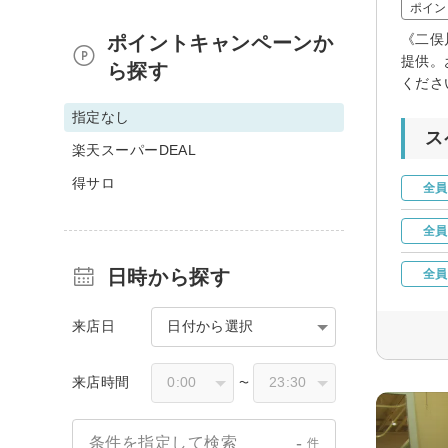
ポイン
《二俣
ポイントキャンペーンか
提供。
ら探す
くださ
指定なし
ス
楽天スーパーDEAL
得サロ
全員
全員
日時から探す
全員
来店日
日付から選択
来店時間
〜
-
条件を指定して検索
件