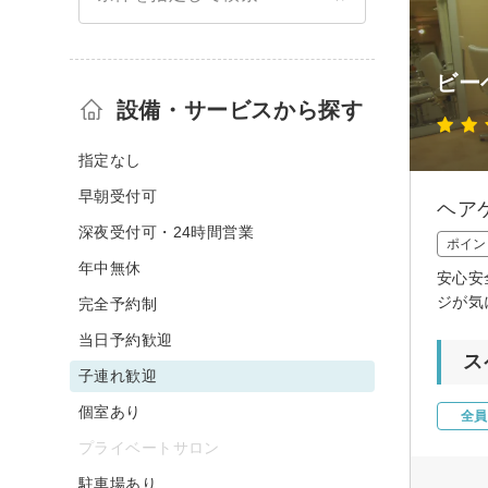
ビー
設備・サービスから探す
指定なし
早朝受付可
ヘア
深夜受付可・24時間営業
ポイン
年中無休
安心安
ジが気
完全予約制
当日予約歓迎
ス
子連れ歓迎
個室あり
全員
プライベートサロン
駐車場あり