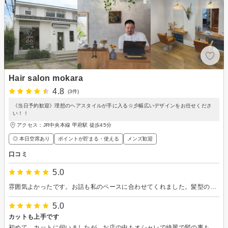
Hair salon mokara
4.8
(3件)
《当日予約歓迎》理想のヘアスタイルが手に入る☆彡幅広いデザインをお任せくださ
い！！
アクセス：JR中央本線 甲府駅 徒歩45分
◎ 本日空席あり
ポイントが貯まる・使える
メンズ歓迎
口コミ
5.0
雰囲気よかったです。お話も私のペースに合わせてくれました。髪型のアドバイスなど、説明がとても上手だと思いました。
5.0
カットも上手です
初めて、カットに伺いましたが、お店の中もオシャレで綺麗で髪の事も、いろいろ教えて頂き綺麗にカットしていただき素敵な時間を過ごさせて頂きました、ありがとうございました。