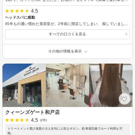
4.5
ヘッドスパに感動
45年もの通い慣れた美容室が、2年前に閉店してしまい、 探していました。知人の話や、予約情報などがわかりやすく、良いタイミングで希望がかないました。 店内の雰囲気も優しく、店名由来は花とか、BGMも好ましく心地良い時間になりました。 ヘアーカットにヘッドスパ。入念な施術で久しぶりに頭スッキリ安眠した次第です。長いお付き合いになりそうです
すべての口コミを見る
その他の情報を表示
クィーンズゲート和戸店
4.5
(2件)
トリートメント選び放題の大人女性に人気なサロン。駐車場完備でカード利用も可
能。