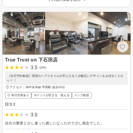
True Trust un 下石田店
3.5
(2件)
《当日予約歓迎》理想のヘアスタイルが手に入る☆彡幅広いデザインをお任せくださ
い！！
アクセス：JR中央本線 甲府駅 徒歩30分
◎ 本日空席あり
ポイントが貯まる・使える
メンズ歓迎
口コミ
3.0
自分の要望と少し違った感じになったので少し残念でした。