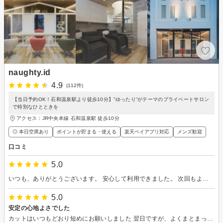
naughty.id
4.9
(112件)
【当日予約OK！石和温泉駅より徒歩10分】”ゆったり”がテーマのプライベートサロン
で特別なひとときを
アクセス：JR中央本線 石和温泉駅 徒歩10分
◎ 本日空席あり
ポイントが貯まる・使える
楽天ペイアプリ対応
メンズ歓迎
口コミ
5.0
いつも、ありがとうございます。 安心して利用できました。 次回もよろしくお願いいたします！
5.0
安定の心地よさでした
カットはいつもどおり短めにお願いしました 翌日ですが、よくまとまっています スタイリングしやすくとても良かったです スパは安定の気持ちよさでした 特に肩や背中の凝りや張りがひどく齊藤先生のマッサージで本当に癒されます ありがとうございました