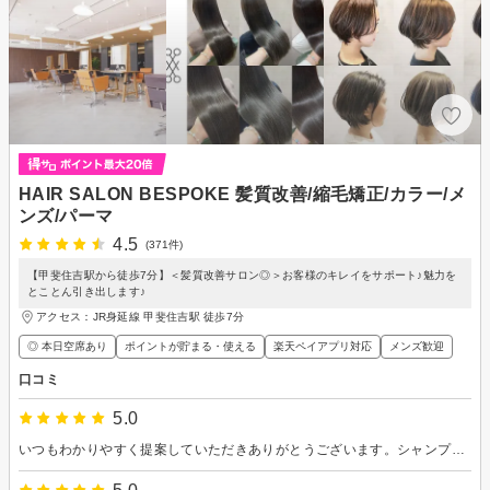
HAIR SALON BESPOKE 髪質改善/縮毛矯正/カラー/メ
ンズ/パーマ
4.5
(371件)
【甲斐住吉駅から徒歩7分】＜髪質改善サロン◎＞お客様のキレイをサポート♪魅力を
とことん引き出します♪
アクセス：JR身延線 甲斐住吉駅 徒歩7分
◎ 本日空席あり
ポイントが貯まる・使える
楽天ペイアプリ対応
メンズ歓迎
口コミ
5.0
いつもわかりやすく提案していただきありがとうございます。シャンプーがすごく気持ちが良いです。