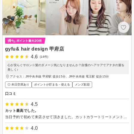
gyfu& hair design 甲府店
4.6
(14件)
心が安らぐサロン☆髪のダメージ気になりませんか？自慢のヘアケアでアナタの髪を
美しく♪
アクセス：JR中央本線 甲府駅 徒歩15分、JR中央本線 竜王駅 徒歩15分
◎ 本日空席あり
ポイントが貯まる・使える
メンズ歓迎
口コミ
4.5
カット最高でした。
当日予約で初めて来店させて頂きました。カットカラートリートメントをしてもらいカットは最高に気に入りルンルンで帰宅。コテの巻き方のアドバイスやカラーの説明も丁寧にして頂きありがとうございました。また来店したいと思えるお店でした。
4.0