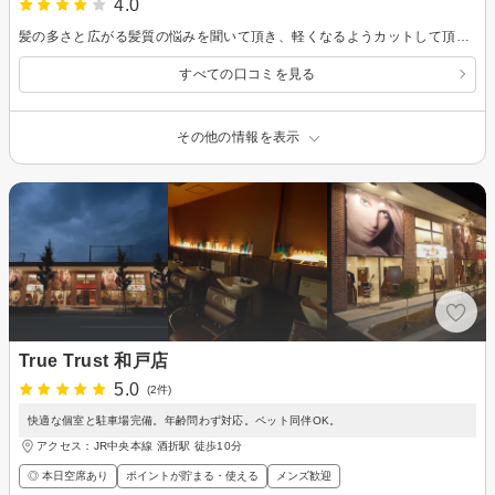
4.0
髪の多さと広がる髪質の悩みを聞いて頂き、軽くなるようカットして頂き、大満足の仕上がりでした。シャンプー台がどの美容室も合わなくてめまいや吐き気が起こってしまっていたんですが、首の高さがちょうど良かったです。次回も利用しようと思います
すべての口コミを見る
その他の情報を表示
True Trust 和戸店
5.0
(2件)
快適な個室と駐車場完備。年齢問わず対応。ペット同伴OK。
アクセス：JR中央本線 酒折駅 徒歩10分
◎ 本日空席あり
ポイントが貯まる・使える
メンズ歓迎