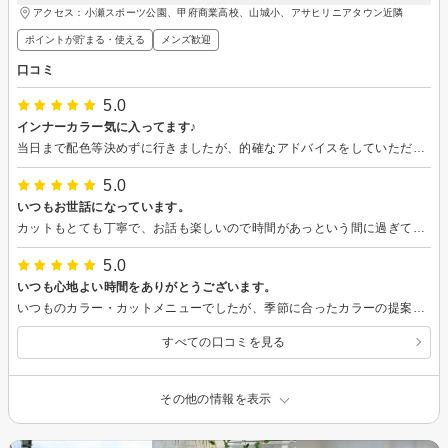
アクセス：小瀬スポーツ公園、甲府商業高校、山城小、アサヒリニアタウン近隣
ポイントが貯まる・使える
メンズ歓迎
口コミ
5.0
インナーカラー気に入ってます♪
当日まで配色等決めずに行きましたが、的確なアドバイスをしていただき、今までの実績もあるので信頼してお任せできました。 仕上がりもとても気に入っています。 ストレートパーマについても相談させていただきました。来月あたりお伺いする予定です☆
5.0
いつもお世話になっています。
カットもとても丁寧で、お話も楽しいので時間があっという間に過ぎてしまいます。
5.0
いつも心地よい時間をありがとうございます。
いつものカラー・カットメニューでしたが、季節に合ったカラーの提案と、髪質を考えた色持ちのための対応、丁寧なカットと、髪のセット方法のアドバイスにいつも満足しています。また次回もよろしくお願いします(*-ω人)
すべての口コミを見る
その他の情報を表示