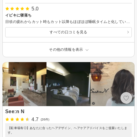
5.0
イビキに寝落ち
日頃の疲れからカット時もカット以降もほぼほぼ睡眠タイムと化していたようです せっかく齊藤先生にお会いできたのに申し訳ありません スパ時はイビキまで、それにその後で起きるという失笑 次はもっと元気でいられるようにしたいと思いますので、齊藤先生またよろしくお願いします とても気持ちよく癒されたようです ありがとうございました
すべての口コミを見る
その他の情報を表示
See:n N
4.7
(26件)
【駐車場有◎】あなたに合ったヘアデザイン、ヘアケアアドバイスをご提案いたしま
す。