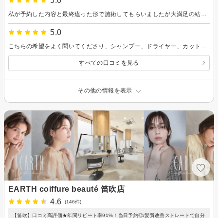
5.0
私が予約した内容と最終違った形で施術してもらいましたが大満足の結果になりました。 私も忘れてたのですが、そういえば眉カットなかったような…笑 忙しい中でも対応丁寧で助かります！
5.0
こちらの希望をよく聞いてくださり、シャンプー、ドライヤー、カットすべてが丁寧な施術で、不快なことが一つもなかった。希望通りのヘアスタイルになって嬉しい。またぜひお願いしたい。
すべての口コミを見る
その他の情報を表示
EARTH coiffure beauté 笛吹店
4.6
(146件)
【笛吹】口コミ高評価★年間リピート率91%！当日予約◎/髪質改善ストレートで自分