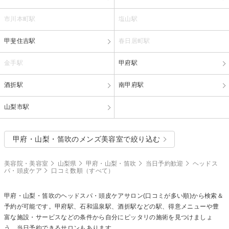
市川本町駅
塩山駅
甲斐住吉駅
春日居町駅
金手駅
甲府駅
酒折駅
南甲府駅
山梨市駅
甲府・山梨・笛吹のメンズ美容室で絞り込む
美容院・美容室
山梨県
甲府・山梨・笛吹
当日予約歓迎
ヘッドス
パ・頭皮ケア
口コミ数順（すべて）
甲府・山梨・笛吹の
ヘッドスパ・頭皮ケア
サロン(口コミが多い順)から検索＆
予約が可能です。甲府駅、石和温泉駅、酒折駅などの駅、得意メニューや豊
富な施設・サービスなどの条件から自分にピッタリの施術を見つけましょ
う。当日予約できるサロンもあります。