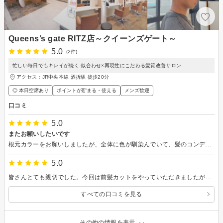
Queens’s gate RITZ店～クイーンズゲート～
5.0
(2件)
忙しい毎日でもキレイが続く 似合わせ×再現性にこだわる髪質改善サロン
アクセス：JR中央本線 酒折駅 徒歩20分
◎ 本日空席あり
ポイントが貯まる・使える
メンズ歓迎
口コミ
5.0
またお願いしたいです
根元カラーをお願いしましたが、全体に色が馴染んでいて、髪のコンディションも絶好調です！
5.0
皆さんとても親切でした。今回は前髪カットをやっていただきましたが、ヘアアイロンの使い方やコツなども丁寧に教えて下さいました。私のまとまっていない説明も最後まで聞いて下さり話しやすかったです。
すべての口コミを見る
その他の情報を表示