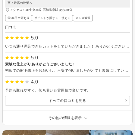
至上最高の艶髪へ
アクセス：JR中央本線 石和温泉駅 徒歩20分
◎ 本日空席あり
ポイントが貯まる・使える
メンズ歓迎
口コミ
5.0
いつも通り満足できたカットをしていただきました！ ありがとうございました。
5.0
素敵な仕上がりありがとうございました！
初めての縮毛矯正をお願いし、不安で伺いましたがとても素敵にしていただきもっと早くにすれば良かったと思いました。 予約の前に問い合わせした時もとても丁寧に対応していただき予約したいと思いました。 私の勘違いで昭和店に電話をかけてしまいましたが昭和店の方も対応がよくお店全体の印象がとても良かったです。 カウンセリングも私の困りごとを丁寧に聞いていただき施術中も安心して受けられました。 終わった後も普段のケアの仕方まで教えていただき助かりました！ 撮ってもらった写真を友達にも見せてオススメしました！丁寧な対応、仕上がりありがとうございました。
4.0
予約も取れやすく、落ち着いた雰囲気で良いです。
すべての口コミを見る
その他の情報を表示