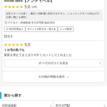
Antie Bell【アンティベル】
5.0
(1件)
女性スタッフが多く、幅広い年齢層に対応するサロン。ショッピングモール内なので
お買い物にも便利♪
アクセス：JR身延線 市川大門駅 徒歩35分
◎ 本日空席あり
ポイントが貯まる・使える
メンズ歓迎
口コミ
5.0
くせ毛の私でも
髪質を考えてまとまりやすくカットしてくれました
すべての口コミを見る
その他の情報を表示
駅から探す
石和温泉駅
市川大門駅