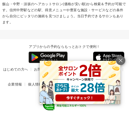
飯山・中野・須坂の
ヘアカット
サロン(価格が安い順)から検索＆予約が可能で
す。信州中野駅などの駅、得意メニューや豊富な施設・サービスなどの条件
から自分にピッタリの施術を見つけましょう。当日予約できるサロンもあり
ます。
アプリからの予約ならもっとおトクで便利！
はじめての方へ
お問い合わせ
ヘルプ
リリース情報
利用規約
掲載ご希望のサロン様
企業情報
個人情報保護方針
楽天のサービス一覧
アプリ一覧
© Rakuten Group, Inc.