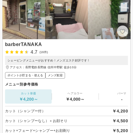
barberTANAKA
4.7
(16件)
シェービングメニューがおすすめ！メンズエステ好評です！
アクセス：長野電鉄長野線 信州中野駅 徒歩10分
ポイントが貯まる・使える
メンズ歓迎
メニュー別参考価格
カット単価
ヘアカラー
パーマ
￥4,200～
￥4,000～
-
￥4,200
カット（シャンプー付）
￥4,500
カット（シャンプーなし）＋お顔そり
￥5,200
カット+フェード+シャンプー+お顔剃り