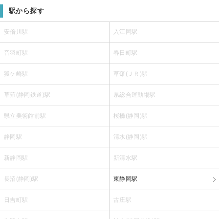
駅から探す
安倍川駅
入江岡駅
音羽町駅
春日町駅
狐ケ崎駅
草薙(ＪＲ)駅
草薙(静岡鉄道)駅
県総合運動場駅
県立美術館前駅
桜橋(静岡)駅
静岡駅
清水(静岡)駅
新静岡駅
新清水駅
長沼(静岡)駅
東静岡駅
日吉町駅
古庄駅