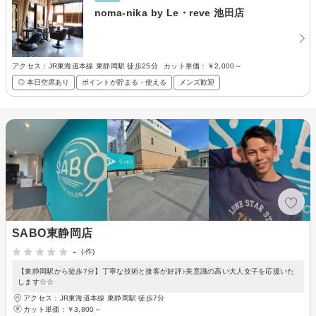
noma-nika by Le・reve 池田店
アクセス：JR東海道本線 東静岡駅 徒歩25分
カット単価：
￥2,000～
◎ 本日空席あり
ポイントが貯まる・使える
メンズ歓迎
SABO東静岡店
-
(-件)
【東静岡駅から徒歩7分】丁寧な技術と接客が好評♪美意識の高い大人女子を応援いた
します☆☆
アクセス：JR東海道本線 東静岡駅 徒歩7分
カット単価：
￥3,800～