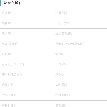
駅から探す
岩塚駅
小田井駅
烏森駅
上小田井駅
亀島駅
近鉄名古屋駅
黄金(愛知)駅
国際センター(愛知)駅
米野駅
栄生駅
ささしまライブ駅
庄内通駅
庄内緑地公園駅
浄心駅
浅間町駅
太閤通駅
中小田井駅
中村公園駅
中村日赤駅
名古屋駅