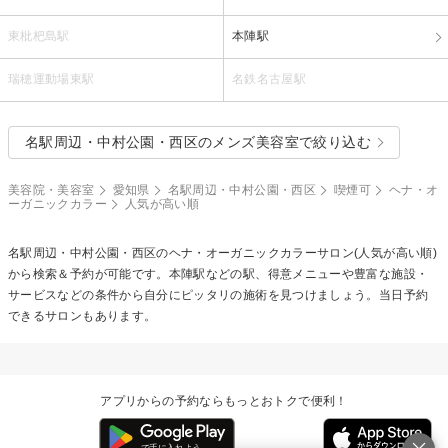
東枇杷島駅
本陣駅
瑞穂運動場東駅
名鉄名古屋駅
名駅周辺・中村公園・西区のメンズ美容室で絞り込む
美容院・美容室
愛知県
名駅周辺・中村公園・西区
喫煙可
ヘナ・オ
ーガニックカラー
人気が高い順
名駅周辺・中村公園・西区の
ヘナ・オーガニックカラー
サロン(人気が高い順)
から検索＆予約が可能です。本陣駅などの駅、得意メニューや豊富な施設・
サービスなどの条件から自分にピッタリの施術を見つけましょう。当日予約
できるサロンもあります。
アプリからの予約ならもっとおトクで便利！