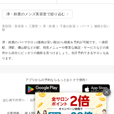
津・鈴鹿のメンズ美容室で絞り込む
美容院・美容室
三重県
津・鈴鹿
子連れ歓迎
パーマ
価格が安い
順
津・鈴鹿の
パーマ
サロン(価格が安い順)から検索＆予約が可能です。一身田
駅、津駅、磯山駅などの駅、得意メニューや豊富な施設・サービスなどの条
件から自分にピッタリの施術を見つけましょう。当日予約できるサロンもあ
ります。
アプリからの予約ならもっとおトクで便利！
はじめての方へ
お問い合わせ
ヘルプ
リリース情報
利用規約
掲載ご希望のサロン様
企業情報
個人情報保護方針
楽天のサービス一覧
アプリ一覧