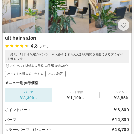
ult hair salon
4.8
(21件)
鈴鹿【1日4名限定のマンツーマン施術 】あなただけの時間を堪能できるプライベー
トサロン☆彡
アクセス：近鉄名古屋線 白子駅 徒歩16分
ポイントが貯まる・使える
メンズ歓迎
メニュー別参考価格
パーマ
カット単価
ヘアカラー
￥3,300～
￥1,100～
￥3,850～
￥3,300
ポイントパーマ
￥14,300
パーマ
￥18,700
カラー+パーマ (ショート)