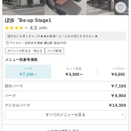
ぽ歩゜Be-up Stage1
4.3
(18件)
流行をいち早くキャッチ★★お客様一人一人を大切にするサロン★
アクセス：近鉄名古屋線 磯山駅 徒歩20分
ポイントが貯まる・使える
メンズ歓迎
メニュー別参考価格
パーマ
カット単価
ヘアカラー
￥7,150～
￥3,300～
￥6,600～
￥7,150
部分パーマ
￥9,900
パーマ
￥14,300
デジタルパーマ
すべてのメニューを見る