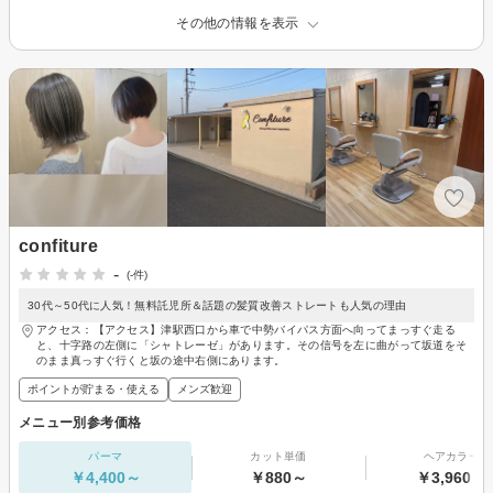
その他の情報を表示
confiture
-
(-件)
30代～50代に人気！無料託児所＆話題の髪質改善ストレートも人気の理由
アクセス：【アクセス】津駅西口から車で中勢バイパス方面へ向ってまっすぐ走る
と、十字路の左側に「シャトレーゼ」があります。その信号を左に曲がって坂道をそ
のまま真っすぐ行くと坂の途中右側にあります。
ポイントが貯まる・使える
メンズ歓迎
メニュー別参考価格
パーマ
カット単価
ヘアカラー
￥4,400～
￥880～
￥3,960～