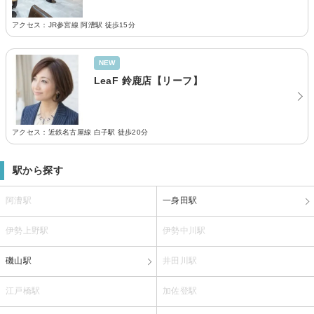
アクセス：JR参宮線 阿漕駅 徒歩15分
NEW
LeaF 鈴鹿店【リーフ】
アクセス：近鉄名古屋線 白子駅 徒歩20分
駅から探す
阿漕駅
一身田駅
伊勢上野駅
伊勢中川駅
磯山駅
井田川駅
江戸橋駅
加佐登駅