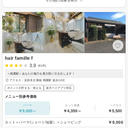
その他の情報を表示
hair famille f
3.9
(61件)
＜桃園駅＞あなたの魅力を最大限に引き出します！
アクセス：近鉄名古屋線 桃園駅 徒歩16分
ポイントが貯まる・使える
楽天ペイアプリ対応
メニュー別参考価格
パーマ
カット単価
ヘアカラー
￥9,000～
￥4,350～
￥5,500～
￥9,000
カット＋パーマ(ショート/短髪）＋シェービング