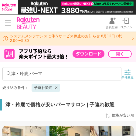
会員登録
ログイン
システムメンテナンスに伴うサービス停止のお知らせ 8月12日 (水)
2:00〜5:30
津・鈴鹿,パーマ
条件変更
絞り込み条件：
子連れ歓迎
津・鈴鹿で価格が安いパーマサロン | 子連れ歓迎
価格が安い順