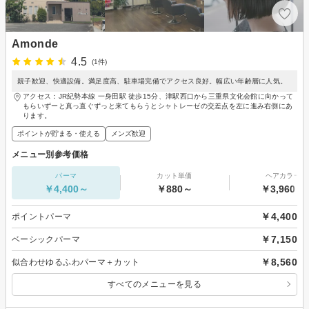
Amonde
4.5
(1件)
親子歓迎、快適設備。満足度高、駐車場完備でアクセス良好。幅広い年齢層に人気。
アクセス：JR紀勢本線 一身田駅 徒歩15分、津駅西口から三重県文化会館に向かって
もらいずーと真っ直ぐずっと来てもらうとシャトレーゼの交差点を左に進み右側にあ
ります。
ポイントが貯まる・使える
メンズ歓迎
メニュー別参考価格
パーマ
カット単価
ヘアカラー
￥4,400～
￥880～
￥3,960～
￥4,400
ポイントパーマ
￥7,150
ベーシックパーマ
￥8,560
似合わせゆるふわパーマ＋カット
すべてのメニューを見る