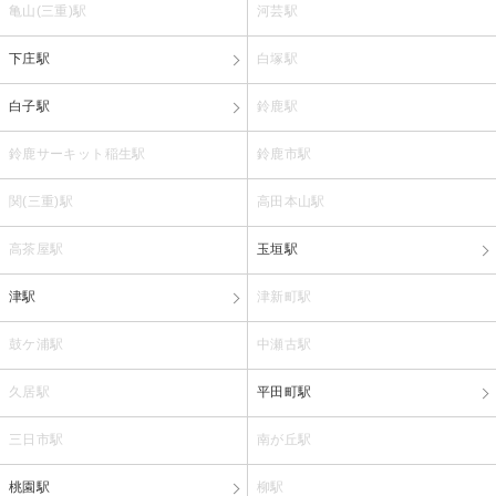
亀山(三重)駅
河芸駅
下庄駅
白塚駅
白子駅
鈴鹿駅
鈴鹿サーキット稲生駅
鈴鹿市駅
関(三重)駅
高田本山駅
高茶屋駅
玉垣駅
津駅
津新町駅
鼓ケ浦駅
中瀬古駅
久居駅
平田町駅
三日市駅
南が丘駅
桃園駅
柳駅