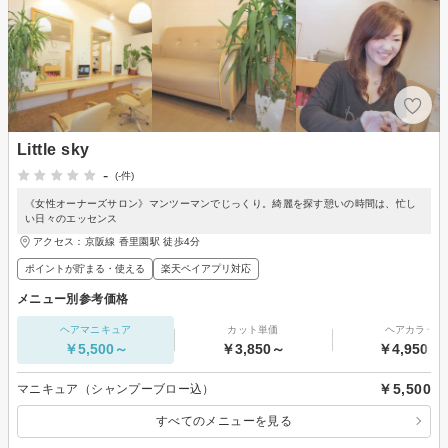
Little sky
-
(-件)
《女性オーナーズサロン》マンツーマンでじっくり。綺麗を探す憩いの時間は、忙し
い日々のエッセンス
アクセス：京阪線 香里園駅 徒歩4分
ポイントが貯まる・使える
楽天ペイアプリ対応
メニュー別参考価格
ヘアマニキュア
カット単価
ヘアカラー
￥5,500～
￥3,850～
￥4,950～
￥5,500
マニキュア（シャンプーブロー込）
すべてのメニューを見る