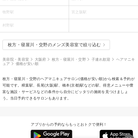
牧野駅
宮之阪駅
村野駅
枚方・寝屋川・交野のメンズ美容室で絞り込む
美容院・美容室
大阪府
枚方・寝屋川・交野
子連れ歓迎
ヘアマニキ
ュア
価格が安い順
枚方・寝屋川・交野の
ヘアマニキュア
サロン(価格が安い順)から検索＆予約が
可能です。樟葉駅、長尾(大阪)駅、橋本(京都)駅などの駅、得意メニューや豊
富な施設・サービスなどの条件から自分にピッタリの施術を見つけましょ
う。当日予約できるサロンもあります。
アプリからの予約ならもっとおトクで便利！