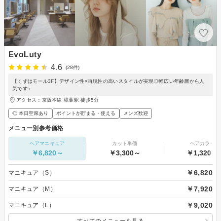
EvoLuty
4.6
(28件)
【くずはモール3F】デザイン性×再現性の高いスタイルが実現◎幅広い年齢層から人
気です♪
アクセス：京阪本線 樟葉駅 徒歩5分
◎ 本日空席あり
ポイントが貯まる・使える
メンズ歓迎
メニュー別参考価格
ヘアマニキュア
カット単価
ヘアカラー
￥6,820～
￥3,300～
￥1,320～
￥6,820
マニキュア（S）
￥7,920
マニキュア（M）
￥9,020
マニキュア（L）
すべてのメニューを見る