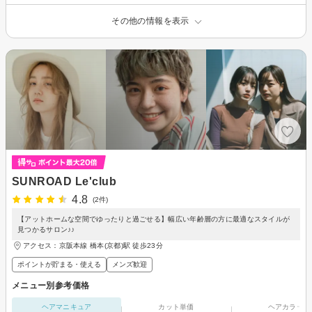
その他の情報を表示
SUNROAD Le'club
4.8
(2件)
【アットホームな空間でゆったりと過ごせる】幅広い年齢層の方に最適なスタイルが
見つかるサロン♪♪
アクセス：京阪本線 橋本(京都)駅 徒歩23分
ポイントが貯まる・使える
メンズ歓迎
メニュー別参考価格
ヘアマニキュア
カット単価
ヘアカラー