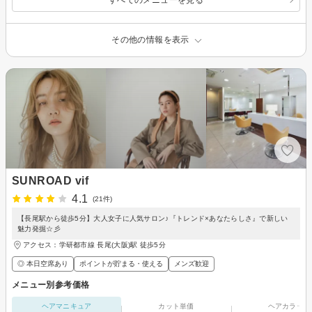
その他の情報を表示
SUNROAD vif
4.1
(21件)
【長尾駅から徒歩5分】大人女子に人気サロン♪『トレンド×あなたらしさ』で新しい
魅力発掘☆彡
アクセス：学研都市線 長尾(大阪)駅 徒歩5分
◎ 本日空席あり
ポイントが貯まる・使える
メンズ歓迎
メニュー別参考価格
ヘアマニキュア
カット単価
ヘアカラー