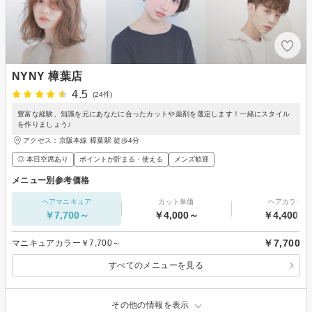
NYNY 樟葉店
4.5
(24件)
豊富な経験、知識を元にあなたに合ったカットや薬剤を選定します！一緒にスタイル
を作りましょう♪
アクセス：京阪本線 樟葉駅 徒歩4分
◎ 本日空席あり
ポイントが貯まる・使える
メンズ歓迎
メニュー別参考価格
ヘアマニキュア
カット単価
ヘアカラー
￥7,700～
￥4,000～
￥4,400～
￥7,700
マニキュアカラー￥7,700～
すべてのメニューを見る
その他の情報を表示