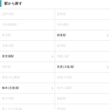
駅から探す
交野市駅
萱島駅
河内磐船駅
河内森駅
私市駅
樟葉駅
光善寺駅
郡津駅
香里園駅
御殿山駅
津田駅
長尾(大阪)駅
寝屋川公園駅
寝屋川市駅
橋本(京都)駅
枚方公園駅
枚方市駅
藤阪駅
星ケ丘(大阪)駅
星田駅