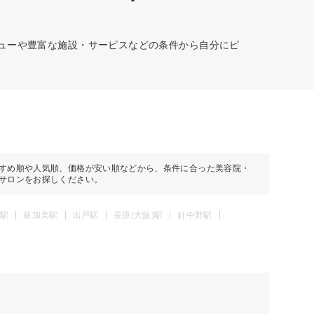
ニューや豊富な施設・サービスなどの条件から自分にピ
すめ順や人気順、価格が安い順などから、条件に合った美容院・
サロンをお探しください。
駅
新加美駅
出戸駅
長原(大阪)駅
針中野駅