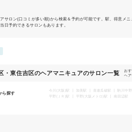
ュア
サロン(口コミが多い順)から検索＆予約が可能です。駅、得意メ
。当日予約できるサロンもあります。
おす
区・東住吉区のヘアマニキュアのサロン一覧
ヘア
今川(大阪)駅
加美駅
喜連瓜破駅
駒川中野
から探す
平野(ＪＲ)駅
平野(大阪メトロ)駅
南田辺駅