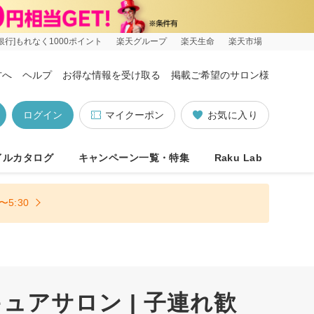
銀行]もれなく1000ポイント
楽天グループ
楽天生命
楽天市場
方へ
ヘルプ
お得な情報を受け取る
掲載ご希望のサロン様
ログイン
マイクーポン
お気に入り
イルカタログ
キャンペーン一覧・特集
Raku Lab
5:30
アサロン | 子連れ歓