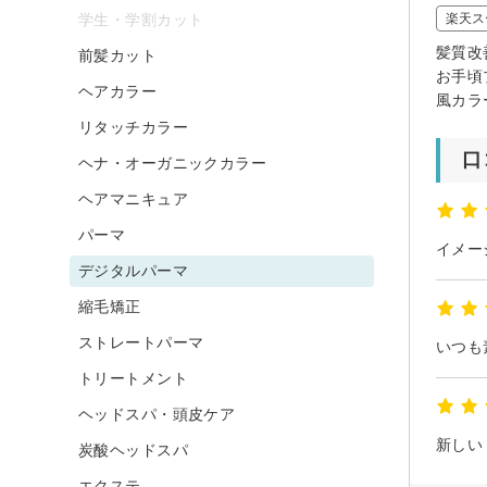
学生・学割カット
楽天ス
髪質改
前髪カット
お手頃
ヘアカラー
風カラ
リタッチカラー
口
ヘナ・オーガニックカラー
ヘアマニキュア
パーマ
デジタルパーマ
縮毛矯正
ストレートパーマ
いつも
トリートメント
ヘッドスパ・頭皮ケア
新しい
炭酸ヘッドスパ
エクステ