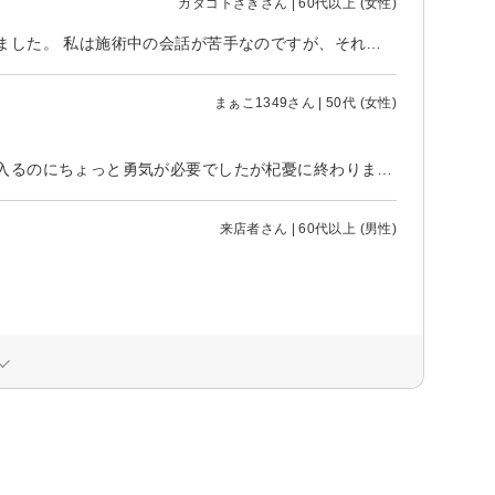
ガタゴトざきさん | 60代以上 (女性)
初めてのサロンでちょっと緊張したけど、とても丁寧に綺麗に仕上げて貰えました。 私は施術中の会話が苦手なのですが、それに対する対応も良かったです。 駅近で施術が丁寧、大変満足できました。
まぁこ1349さん | 50代 (女性)
新規客の上、しばらく美容院に行けていない状態だったこともあり、お店に入るのにちょっと勇気が必要でしたが杞憂に終わりました。 無駄に話しかけることなく、けれどもこちらの要望はしっかり聞いてくだったのがうれしかったです。 クセが強い私の髪を、ヘアアイロンを使い分けながら時間をかけてキレイなストレートに仕上げていただき、ありがとうございました。
来店者さん | 60代以上 (男性)