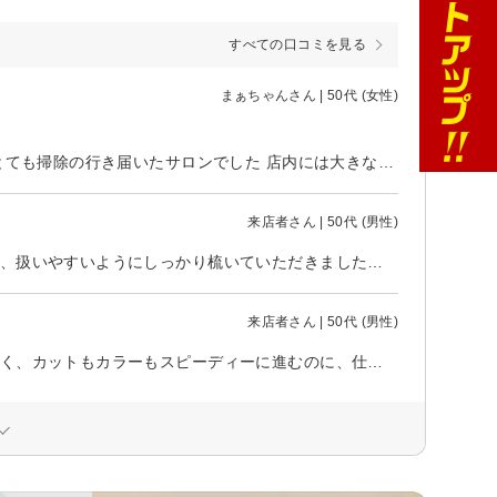
すべての口コミを見る
まぁちゃんさん | 50代 (女性)
初めてお邪魔させて頂きました 店内はとても静かで 落ち着いたR&Bが流れとても掃除の行き届いたサロンでした 店内には大きなかっこいいバイクが置いてあり 初めは驚きましたが オーナー様はとても分かり易くきちんとカウンセリングをして下さり 思い切ってイメチェンしていただけました 家族の驚いた顔を早くみたいです
来店者さん | 50代 (男性)
定期的に利用させていただいています。 今回は暑さ対策にカットをお願いし、扱いやすいようにしっかり梳いていただきました。 シャンプーからブローまで、相変わらず無駄のない手際の良さで、あっという間に的確に仕上げてくださり感動です。 軽くなって頭も気分もすっきりしました。いつも本当にありがとうございます！
来店者さん | 50代 (男性)
定期的に通わせていただいています。 スタッフの方の手際が本当に素晴らしく、カットもカラーもスピーディーに進むのに、仕上がりはいつも文句なしに綺麗です。 丁寧な施術でありながら予定より早く仕上げていただけるので、忙しい身としては大変助かっています。今回も大満足です！ありがとうございます！