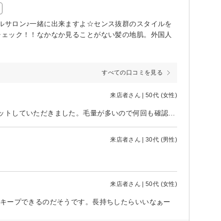
ルサロン♪一緒に出来ますよ☆センス抜群のスタイルを
チェック！！なかなか見ることがない髪の地肌。外国人
すべての口コミを見る
来店者さん | 50代 (女性)
イメージがうまく伝えられなかったのですが、相談しながらとても丁寧にカットしていただきました。毛量が多いので何回も確認させてもらって、満足できる仕上がりになりました。 ヘッドスパはとても気持ちよく、頭皮がとても柔らかくなりすっきりしました。また次回もお願いしたいです。 カットとヘッドスパは担当が変わるのですが、どちらの方も気さくで話しやすく、とてもアットホームなお店で気に入っています。
来店者さん | 30代 (男性)
来店者さん | 50代 (女性)
がキープできるのだそうです。長持ちしたらいいなぁー