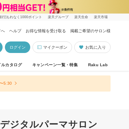
銀行]もれなく1000ポイント
楽天グループ
楽天生命
楽天市場
方へ
ヘルプ
お得な情報を受け取る
掲載ご希望のサロン様
ログイン
マイクーポン
お気に入り
イルカタログ
キャンペーン一覧・特集
Raku Lab
5:30
いデジタルパーマサロン