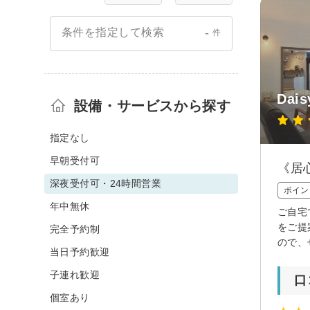
-
条件を指定して検索
件
Dais
設備・サービスから探す
指定なし
早朝受付可
《居
深夜受付可・24時間営業
ポイン
年中無休
ご自宅
をご提
完全予約制
ので、
当日予約歓迎
子連れ歓迎
口
個室あり