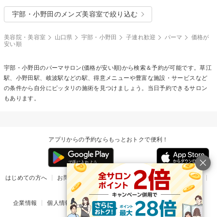
宇部・小野田のメンズ美容室で絞り込む
美容院・美容室
山口県
宇部・小野田
子連れ歓迎
パーマ
価格が
安い順
宇部・小野田の
パーマ
サロン(価格が安い順)から検索＆予約が可能です。草江
駅、小野田駅、岐波駅などの駅、得意メニューや豊富な施設・サービスなど
の条件から自分にピッタリの施術を見つけましょう。当日予約できるサロン
もあります。
アプリからの予約ならもっとおトクで便利！
はじめての方へ
お問い合わせ
ヘルプ
リリース情報
利用規約
掲載ご希望のサロン様
企業情報
個人情報保護方針
楽天のサービス一覧
アプリ一覧
© Rakuten Group, Inc.