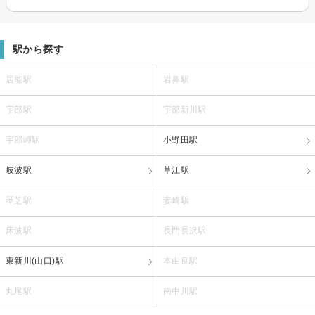
駅から探す
居能駅
岩鼻駅
宇部駅
宇部新川駅
宇部岬駅
小野田駅
岐波駅
草江駅
琴芝駅
妻崎駅
床波駅
長門長沢駅
東新川(山口)駅
本由良駅
丸尾駅
南中川駅