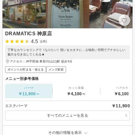
DRAMATICS 神原店
4.5
(1件)
丁寧なカウンセリングで《なりたい》想いをカタチに…心地良い空間でアナタらしい
魅力を引き出してくれる★
アクセス：JR宇部線 東新川(山口)駅 徒歩5分
ポイントが貯まる・使える
メンズ歓迎
メニュー別参考価格
パーマ
カット単価
ヘアカラー
￥11,900～
￥4,100～
￥6,100～
￥11,900
エステパーマ
すべてのメニューを見る
その他の情報を表示