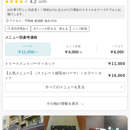
4.2
(12件)
お仕事で忙しい方必見！！時短なのに仕上がり◎満足のスタイルをリーズナブルにお
届けします。
アクセス：宇部線 岐波駅 徒歩10分
◎ 本日空席あり
ポイントが貯まる・使える
メンズ歓迎
メニュー別参考価格
パーマ
カット単価
ヘアカラー
￥11,000～
￥4,000～
￥6,000～
￥11,000
トリートメントパーマ＋カット
【人気メニュー】（ストレート縮毛orパーマ）＋カラー＋カ
￥16,000
ット
すべてのメニューを見る
その他の情報を表示