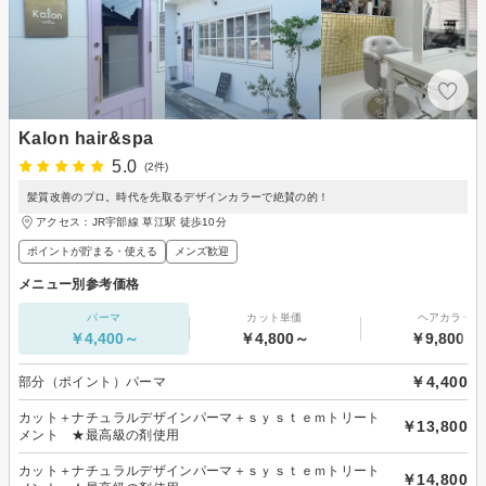
Kalon hair&spa
5.0
(2件)
髪質改善のプロ。時代を先取るデザインカラーで絶賛の的！
アクセス：JR宇部線 草江駅 徒歩10分
ポイントが貯まる・使える
メンズ歓迎
メニュー別参考価格
パーマ
カット単価
ヘアカラー
￥4,400～
￥4,800～
￥9,800～
￥4,400
部分（ポイント）パーマ
カット＋ナチュラルデザインパーマ＋ｓｙｓｔｅｍトリート
￥13,800
メント ★最高級の剤使用
カット＋ナチュラルデザインパーマ＋ｓｙｓｔｅｍトリート
￥14,800