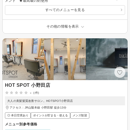
メント ★最高級の剤使用
すべてのメニューを見る
その他の情報を表示
HOT SPOT 小野田店
-
(-件)
大人の美髪髪質改善サロン。HOTSPOT小野田店
アクセス：JR山陽本線 小野田駅 徒歩13分
◎ 本日空席あり
ポイントが貯まる・使える
メンズ歓迎
メニュー別参考価格