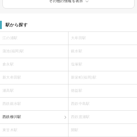
その他の情報を表示
駅から探す
江の浦駅
大牟田駅
蒲池(福岡)駅
銀水駅
倉永駅
塩塚駅
新大牟田駅
新栄町(福岡)駅
瀬高駅
徳益駅
西鉄銀水駅
西鉄中島駅
西鉄柳川駅
西鉄渡瀬駅
東甘木駅
開駅