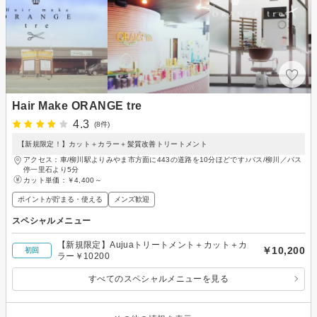
Hair Make ORANGE tre
4.3
(8件)
【新規限定！】カット＋カラー＋髪質改善トリートメント
アクセス：車/柳川駅よりみやま市方面に443の道路を10分ほどです♪バス/柳川／バス
停一里石より5分
カット単価：
￥4,400～
ポイントが貯まる・使える
メンズ歓迎
スペシャルメニュー
【新規限定】Aujuaトリートメント＋カット＋カ
￥10,200
初回
ラー￥10200
すべてのスペシャルメニューを見る