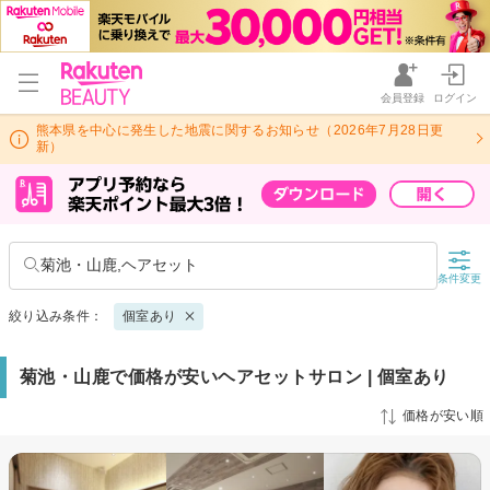
会員登録
ログイン
熊本県を中心に発生した地震に関するお知らせ（2026年7月28日更
新）
菊池・山鹿,ヘアセット
条件変更
絞り込み条件：
個室あり
菊池・山鹿で価格が安いヘアセットサロン | 個室あり
価格が安い順