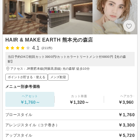
HAIR & MAKE EARTH 熊本光の森店
4.1
(211件)
当日予約OK◎初回カット3900円/カットカラートリートメント付6800円【光の森
駅】
アクセス：JR豊肥本線(阿蘇高原線) 光の森駅 徒歩10分
ポイントが貯まる・使える
メンズ歓迎
メニュー別参考価格
ヘアセット
カット単価
ヘアカラー
￥1,760～
￥1,320～
￥3,960～
￥1,760
ブロースタイル
￥3,300
アレンジスタイル（コテ巻き）
￥5,720
アップスタイル