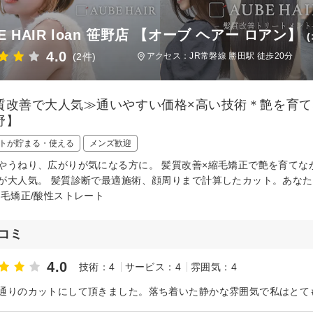
E HAIR loan 笹野店 【オーブ ヘアー ロアン】
4.0
(2件)
アクセス：JR常磐線 勝田駅 徒歩20分
質改善で大人気≫通いやすい価格×高い技術＊艶を育
野】
トが貯まる・使える
メンズ歓迎
やうねり、広がりが気になる方に。 髪質改善×縮毛矯正で艶を育てな
が大人気。 髪質診断で最適施術、顔周りまで計算したカット。あなた
縮毛矯正/酸性ストレート
コミ
4.0
技術：4
サービス：4
雰囲気：4
通りのカットにして頂きました。落ち着いた静かな雰囲気で私はとて