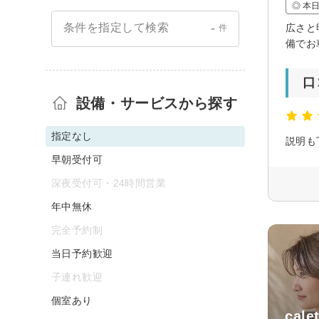
◎ 本
-
条件を指定して検索
広さと
件
備でお
口
設備・サービスから探す
指定なし
早朝受付可
深夜受付可・24時間営業
年中無休
完全予約制
当日予約歓迎
子連れ歓迎
個室あり
cale