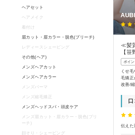
ヘアセット
AUB
ヘアメイク
着付け
眉カット・眉カラー・脱色(ブリーチ)
≪髪
レディースシェービング
【笹
その他(ヘア)
ポイン
メンズヘアカット
くせ毛
メンズヘアカラー
毛矯正
改善/
メンズパーマ
メンズ縮毛矯正
口
メンズヘッドスパ・頭皮ケア
メンズ眉カット・眉カラー・脱色(ブリ
ーチ)
伝えた
顔そり・シェービング