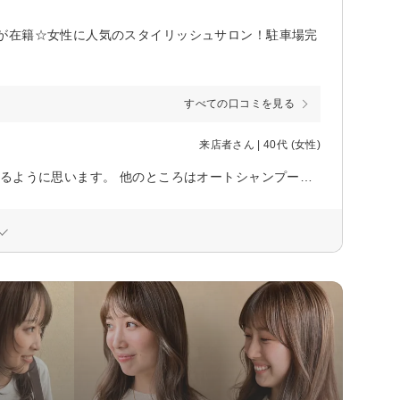
が在籍☆女性に人気のスタイリッシュサロン！駐車場完
すべての口コミを見る
来店者さん | 40代 (女性)
説明も丁寧ですし、施術も手際良かったです。 仕上がりもサラサラとしているように思います。 他のところはオートシャンプーのお店もありますがこちらは手洗いなので、洗い残しの面で安心できます。シャンプー台の首を置くところが少し痛いので首や背中に不安がある時は注意したいです。