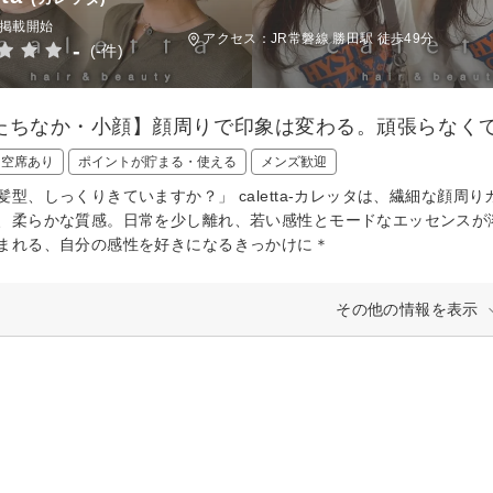
日掲載開始
アクセス：JR常磐線 勝田駅 徒歩49分
-
(-件)
たちなか・小顔】顔周りで印象は変わる。頑張らなくて
日空席あり
ポイントが貯まる・使える
メンズ歓迎
髪型、しっくりきていますか？」 caletta‐カレッタは、繊細な顔
、柔らかな質感。日常を少し離れ、若い感性とモードなエッセンスが溶
まれる、自分の感性を好きになるきっかけに＊
その他の情報を表示