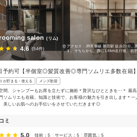
rooming salon
(リム)
アクセス：JR常磐線 勝田駅 徒歩20分
4.6
(54件)
す。そちらから、西に1.6km走行後、
日予約可【半個室◎髪質改善◎専門ソムリエ多数在籍
トが貯まる・使える
メンズ歓迎
空間、シャンプーもお席を立たずに施術＊贅沢なひとときを‥＊ 最
門ソムリエも在籍。知識と技術で、お客様の魅力を引き出します＊一
、美しいお肌へのお手伝いをさせていただきます◎
コミ
5.0
技術：5
サービス：5
雰囲気：5