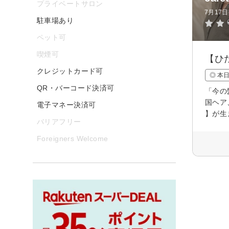
プライベートサロン
7月17
駐車場あり
ペット可
喫煙可
【ひ
クレジットカード可
◎ 本
QR・バーコード決済可
「今の
国ヘア
電子マネー決済可
】が生
バリアフリー
Foreigners Welcome