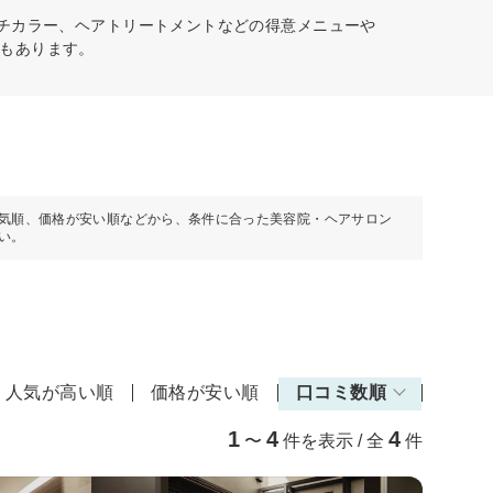
ッチカラー、ヘアトリートメントなどの得意メニューや
もあります。
気順、価格が安い順などから、条件に合った美容院・ヘアサロン
い。
人気が高い順
価格が安い順
口コミ数順
1
4
4
〜
件を表示 / 全
件