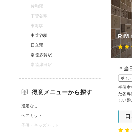
佐和駅
下菅谷駅
東海駅
中菅谷駅
RiM 
日立駅
常陸多賀駅
常陸津田駅
＊当
ポイン
半個室
得意メニューから探す
た各専
しい髪
指定なし
ヘアカット
口
子供・キッズカット