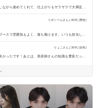
久しぶりに初めて行く美容室でドキドキしましたが、施術前にしっかり説明しながら進めてくれて、仕上がりもサラサラで大満足です！！ 通い続けたらホントにうるツヤ美髪になれそうな気がしました！！ 齋藤さんの技術と知識も素晴らしいし、地元が近すぎてびっくりでした笑！ アシスタントの子もシャンプーやトリートメント中ずっと沢山お話してくれて、和ませてくれたので、楽しく過ごせました！ ありがとうございました！
リボソームさん | 40代 (男性)
いつもお世話になっているヘアサロンです。こじんまりしていますが、個室ブースで雰囲気もよく、落ち着けます。いつも担当してくださっている方にも、髪型の相談やヘアケアの相談など、親身に対応してくださいます。駐車場も一見少なそうに見えて、十分あります。
りょこさん | 30代 (女性)
個室で、移動せずにシャンプーやヘッドスパを受けれたのは初めてでとても良かったです！あとは、美容師さんの知識も豊富だったのでとてもよかったです。また、ヘッドスパも気持ちよく最高でした！