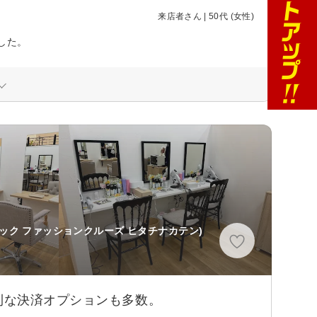
来店者さん | 50代 (女性)
した。
ニック ファッションクルーズ ヒタチナカテン)
利な決済オプションも多数。