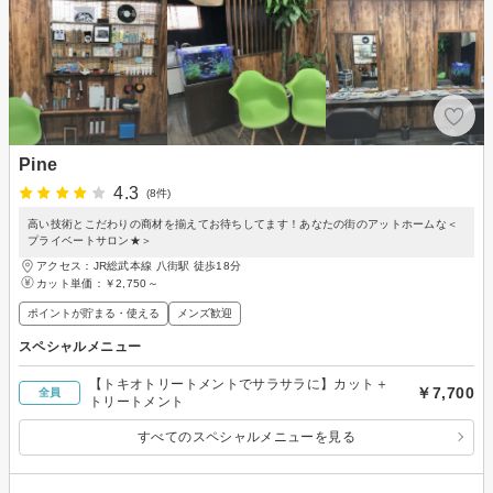
Pine
4.3
(8件)
高い技術とこだわりの商材を揃えてお待ちしてます！あなたの街のアットホームな＜
プライベートサロン★＞
アクセス：JR総武本線 八街駅 徒歩18分
カット単価：
￥2,750～
ポイントが貯まる・使える
メンズ歓迎
スペシャルメニュー
【トキオトリートメントでサラサラに】カット＋
￥7,700
全員
トリートメント
すべてのスペシャルメニューを見る