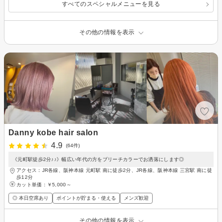
すべてのスペシャルメニューを見る
その他の情報を表示
Danny kobe hair salon
4.9
(64件)
《元町駅徒歩2分♪♪》幅広い年代の方をブリーチカラーでお洒落にします◎
アクセス：JR各線、阪神本線 元町駅 南に徒歩2分、JR各線、阪神本線 三宮駅 南に徒
歩12分
カット単価：
￥5,000～
◎ 本日空席あり
ポイントが貯まる・使える
メンズ歓迎
その他の情報を表示