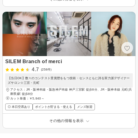
SILEM Branch of merci
4.7
(258件)
【当日OK】数々のコンテスト受賞歴をもつ技術・センスともに誇る実力派デザイナー
ズサロン☆三宮・元町
アクセス：JR・阪神本線・阪急神戸本線 神戸三宮駅 徒歩8分、JR・阪神本線 元町(兵
庫県)駅 徒歩8分
カット単価：
￥5,940～
◎ 本日空席あり
ポイントが貯まる・使える
メンズ歓迎
その他の情報を表示