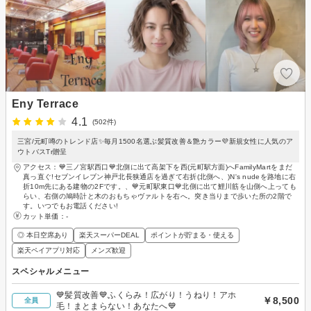
Eny Terrace
4.1
(502件)
三宮/元町噂のトレンド店✨毎月1500名選ぶ髪質改善＆艶カラー💜新規女性に人気のア
ウトバスTr贈呈
アクセス：💙三ノ宮駅西口💙北側に出て高架下を西(元町駅方面)へFamilyMartをまだ
真っ直ぐ!セブンイレブン神戸北長狭通店を過ぎて右折(北側へ、)N's nudeを路地に右
折10m先にある建物の2Fです。、💙元町駅東口💙北側に出て鯉川筋を山側へ上っても
らい、右側の鳩時計と木のおもちゃヴァルトを右へ。突き当りまで歩いた所の2階で
す。いつでもお電話ください!
カット単価：
-
◎ 本日空席あり
楽天スーパーDEAL
ポイントが貯まる・使える
楽天ペイアプリ対応
メンズ歓迎
スペシャルメニュー
💙髪質改善💙ふくらみ！広がり！うねり！アホ
￥8,500
全員
毛！まとまらない！あなたへ💙