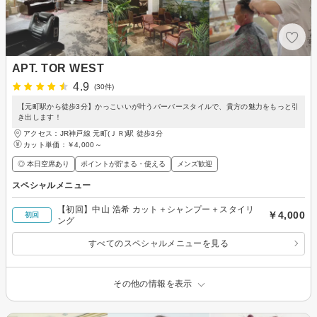
APT. TOR WEST
4.9
(30件)
【元町駅から徒歩3分】かっこいいが叶うバーバースタイルで、貴方の魅力をもっと引
き出します！
アクセス：JR神戸線 元町(ＪＲ)駅 徒歩3分
カット単価：
￥4,000～
◎ 本日空席あり
ポイントが貯まる・使える
メンズ歓迎
スペシャルメニュー
【初回】中山 浩希 カット＋シャンプー＋スタイリ
￥4,000
初回
ング
すべてのスペシャルメニューを見る
その他の情報を表示