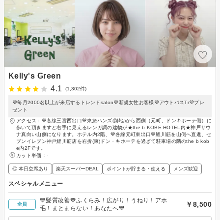
Kelly's Green
4.1
(1,302件)
💜毎月2000名以上が来店するトレンドsalon💜新規女性お客様💜アウトバスTr💜プレ
ゼント
アクセス：💙各線三宮西出口💙東急ハンズ(跡地)から西側（元町、ドンキホーテ側）に
歩いて頂きますと右手に見えるレンガ調の建物が★the b KOBE HOTEL内★神戸サウ
ナ真向い山側になります。ホテル内2階、💙各線元町東出口💙鯉川筋を山側へ直進、セ
ブンイレブン神戸鯉川筋店を右折(東)ドン・キホーテを過ぎて駐車場の隣のthe b kob
e内2Fです。
カット単価：
-
◎ 本日空席あり
楽天スーパーDEAL
ポイントが貯まる・使える
メンズ歓迎
スペシャルメニュー
💙髪質改善💙ふくらみ！広がり！うねり！アホ
￥8,500
全員
毛！まとまらない！あなたへ💙