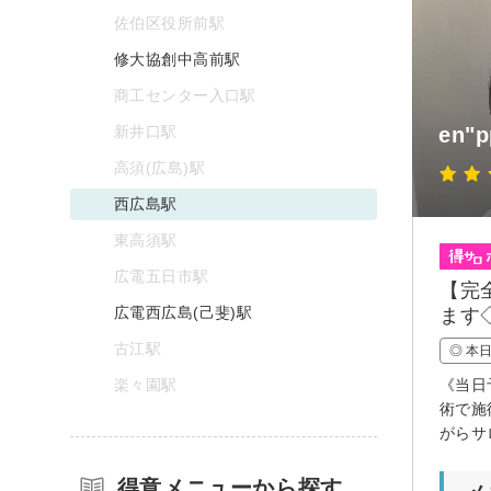
佐伯区役所前駅
修大協創中高前駅
商工センター入口駅
新井口駅
en"p
高須(広島)駅
西広島駅
東高須駅
広電五日市駅
【完
広電西広島(己斐)駅
ます
古江駅
◎ 本
楽々園駅
《当日
術で施
がらサ
得意メニューから探す