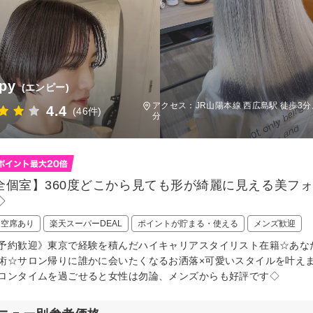
py
(エンピー)
アクセス：JR山陽本線 西広島駅 徒歩3分
4.4
(46件)
分
全個室】360度どこから見ても形が綺麗に見える美フ
◇
日空席あり
楽天スーパーDEAL
ポイントが貯まる・使える
メンズ歓迎
予約歓迎》東京で経験を積んだハイキャリアスタイリスト在籍☆あな
術☆サロン帰りに誰かに会いたくなるお洒落×可愛いスタイルを叶え
ロンタイムを過ごせると女性は勿論、メンズからも好評です◇