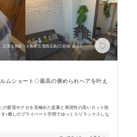
、広電２系統・３系統 広電西広島(己斐)駅 徒歩3
ォルムショート◇最高の褒められヘアを叶え
たの髪質やクセを見極めた提案と再現性の高いカット技
ます♪癒しのプライベート空間でゆっくりリラックスしな