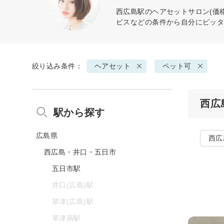
西広島駅の
ヘアセット
サロン(価
ビスなどの条件から自分にピッ
絞り込み条件：
ヘアセット
ペット可
西広
駅から探す
広島県
西広
西広島・井口・五日市
五日市駅
井口(広島)駅
草津(広島)駅
草津南駅