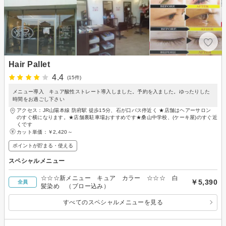
Hair Pallet
4.4
(15件)
メニュー導入 キュア酸性ストレート導入しました。予約を入ました。ゆったりした
時間をお過ごし下さい
アクセス：JR山陽本線 防府駅 徒歩15分、石が口バス停近く ★店舗はヘアーサロン
のすぐ横になります。★店舗裏駐車場おすすめです★桑山中学校、(ケーキ屋)のすぐ近
くです
カット単価：
￥2,420～
ポイントが貯まる・使える
スペシャルメニュー
☆☆☆新メニュー キュア カラー ☆☆☆ 白
￥5,390
全員
髪染め （ブロー込み）
すべてのスペシャルメニューを見る