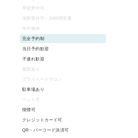
早朝受付可
深夜受付可・24時間営業
年中無休
完全予約制
当日予約歓迎
子連れ歓迎
個室あり
プライベートサロン
駐車場あり
ペット可
喫煙可
クレジットカード可
QR・バーコード決済可