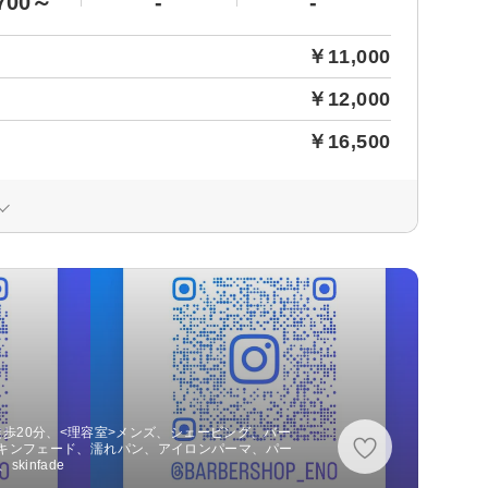
700～
-
-
￥11,000
￥12,000
￥16,500
 徒歩20分、<理容室>メンズ、シェービング、バー
キンフェード、濡れパン、アイロンパーマ、パー
kinfade