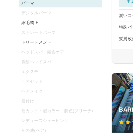
￥1
パーマ
デジタルパーマ
潤いコ
縮毛矯正
特殊パ
ストレートパーマ
髪質改
トリートメント
ヘッドスパ・頭皮ケア
炭酸ヘッドスパ
エクステ
ヘアセット
ヘアメイク
着付け
BAR
眉カット・眉カラー・脱色(ブリーチ)
レディースシェービング
その他(ヘア)