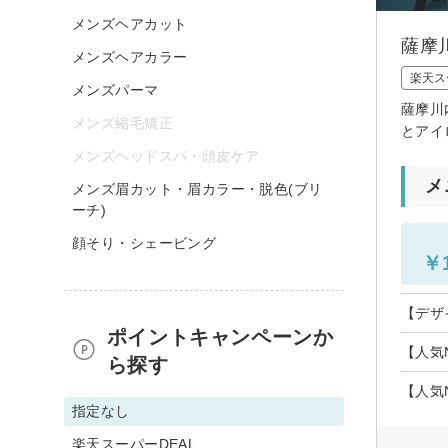
メンズヘアカット
薩摩
メンズヘアカラー
楽天ス
メンズパーマ
薩摩川
メンズ縮毛矯正
とアイ
メンズヘッドスパ・頭皮ケア
メ
メンズ眉カット・眉カラー・脱色(ブリ
ーチ)
顔そり・シェービング
￥1
【デザ
ポイントキャンペーンか
【人気
ら探す
【人気
指定なし
楽天スーパーDEAL