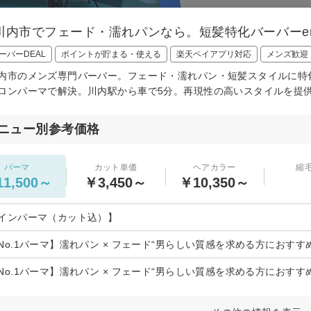
川内市でフェード・濡れパンなら。短髪特化バーバーe
ーパーDEAL
ポイントが貯まる・使える
楽天ペイアプリ対応
メンズ歓迎
内市のメンズ専門バーバー。フェード・濡れパン・短髪スタイルに特
ロンパーマで解決。川内駅から車で5分。再現性の高いスタイルを提
ニュー別参考価格
パーマ
カット単価
ヘアカラー
縮
1,500～
￥3,450～
￥10,350～
インパーマ（カット込）】
No.1パーマ】濡れパン × フェード“男らしい質感を求める方におすすめ
No.1パーマ】濡れパン × フェード“男らしい質感を求める方におすすめ