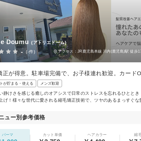
ie Doumu
(アトリエドーム)
-
(-件)
アクセス：JR鹿児島本線 川内(鹿児島)駅 徒歩1
矯正が得意。駐車場完備で、お子様連れ歓迎。カードO
トが貯まる・使える
メンズ歓迎
い静けさを感じる癒しのオアシスで日常のストレスを忘れるひととき
上げ！様々な世代に愛される縮毛矯正技術で、ツヤのあるまっすぐな
ニュー別参考価格
パーマ
カット単価
ヘアカラー
縮