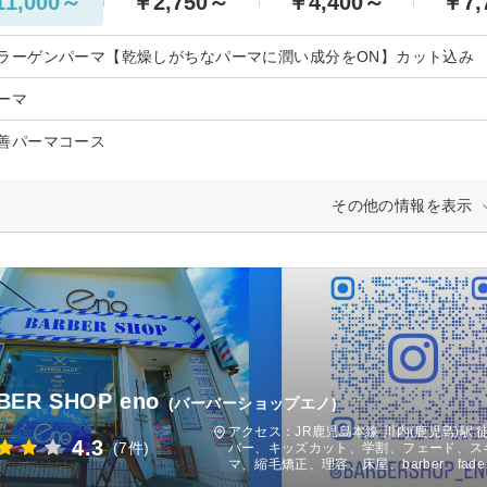
1,000～
￥2,750～
￥4,400～
￥7,
ラーゲンパーマ【乾燥しがちなパーマに潤い成分をON】カット込み
ーマ
善パーマコース
その他の情報を表示
BER SHOP eno
(バーバーショップエノ)
アクセス：JR鹿児島本線 川内(鹿児島)駅
4.3
(7件)
バー、キッズカット、学割、フェード、ス
マ、縮毛矯正、理容、床屋、barber、fade、s