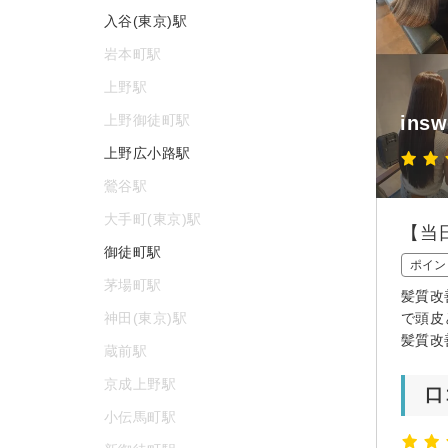
入谷(東京)駅
岩本町駅
上野駅
上野御徒町駅
ins
上野広小路駅
鶯谷駅
大手町(東京)駅
【当
御徒町駅
ポイン
茅場町駅
髪質改
神田(東京)駅
で頭皮
髪質改
蔵前駅
京成上野駅
口
小伝馬町駅