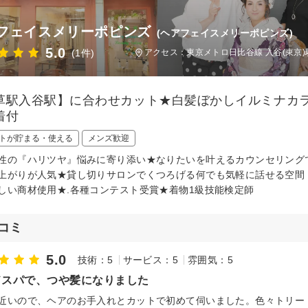
フェイスメリーポピンズ
(ヘアフェイスメリーポピンズ)
5.0
(1件)
アクセス：東京メトロ日比谷線 入谷(東京)
草駅入谷駅】に合わせカット★白髪ぼかしイルミナカ
着付
トが貯まる・使える
メンズ歓迎
性の『ハリツヤ』悩みに寄り添い★なりたいを叶えるカウンセリング
上がりが人気★貸し切りサロンでくつろげる何でも気軽に話せる空間！
しい商材使用★.各種コンテスト受賞★着物1級技能検定師
コミ
5.0
技術：5
サービス：5
雰囲気：5
ドスパで、つや髪になりました