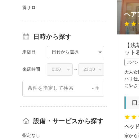
得サロ
ヘア
日時から探す
【浅
来店日
日付から選択
ット
ポイン
来店時間
〜
大人女
ハリ仕
にやさ
-
条件を指定して検索
件
口
設備・サービスから探す
ヘッ
指定なし