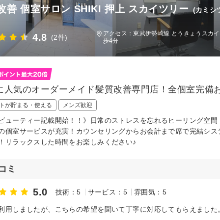
改善 個室サロン SHIKI 押上 スカイツリー
(カミ
)
アクセス：東武伊勢崎線 とうきょうスカイツ
4.8
(2件)
歩4分
に人気のオーダーメイド髪質改善専門店！全個室完備
トが貯まる・使える
メンズ歓迎
ビューティー記載開始！！》日常のストレスを忘れるヒーリング空間
の個室サービスが充実！カウンセリングからお会計まで席で完結シス
！リラックスした時間をお楽しみください♪
コミ
5.0
技術：5
サービス：5
雰囲気：5
利用しましたが、こちらの希望を聞いて丁寧に対応してもらえました