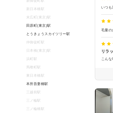
新御徒町駅
いつも
新日本橋駅
末広町(東京)駅
田原町(東京)駅
毛量の
とうきょうスカイツリー駅
仲御徒町駅
日本橋(東京)駅
リラ
浜町駅
馬喰町駅
東日本橋駅
本所吾妻橋駅
三越前駅
三ノ輪駅
三ノ輪橋駅