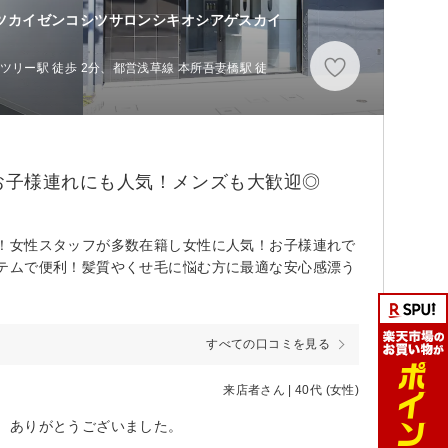
シツカイゼンコシツサロンシキオシアゲスカイ
リー駅 徒歩 2分、都営浅草線 本所吾妻橋駅 徒
お子様連れにも人気！メンズも大歓迎◎
！女性スタッフが多数在籍し女性に人気！お子様連れで
テムで便利！髪質やくせ毛に悩む方に最適な安心感漂う
すべての口コミを見る
来店者さん | 40代 (女性)
。ありがとうございました。