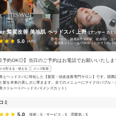
wer 髪質改善 美地肌 ヘッドスパ 上野
(アンサー カミ
アクセス：銀座線田原町駅 徒歩3分 当日予
5.0
(4件)
質改善ストレート/TOKIOインカラミ/ヘッ
日予約OK◎】当日のご予約はお電話でお願いいたしま
トが貯まる・使える
メンズ歓迎
善とヘッドスパに特化した【髪質・頭皮改善専門サロン】です。国際
と髪を本来の美しさに導きます。全てのメニューにマイクロバブル・ク
善ストレート/ヘッドスパ/メンズカット］
コミ
5.0
技術：5
サービス：5
雰囲気：5