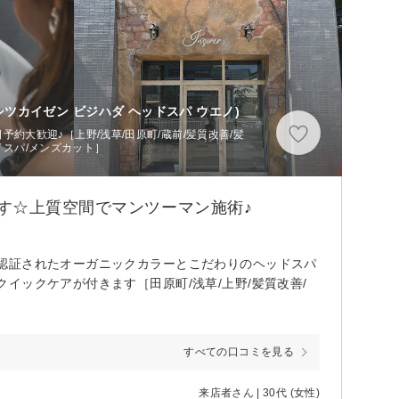
シツカイゼン ビジハダ ヘッドスパ ウエノ)
約大歓迎♪［上野/浅草/田原町/蔵前/髪質改善/髪
ドスパ/メンズカット］
す☆上質空間でマンツーマン施術♪
認証されたオーガニックカラーとこだわりのヘッドスパ
イックケアが付きます［田原町/浅草/上野/髪質改善/
すべての口コミを見る
来店者さん | 30代 (女性)