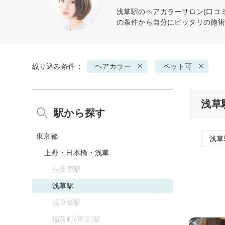
浅草駅の
ヘアカラー
サロン(口コ
の条件から自分にピッタリの施
絞り込み条件：
ヘアカラー
ペット可
浅草
駅から探す
東京都
浅草
上野・日本橋・浅草
秋葉原駅
浅草駅
浅草橋駅
稲荷町(東京)駅