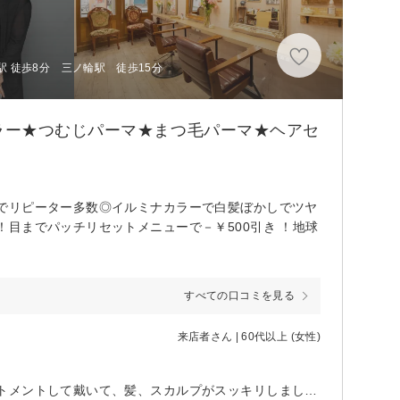
駅 徒歩8分 三ノ輪駅 徒歩15分
ラー★つむじパーマ★まつ毛パーマ★ヘアセ
でリピーター多数◎イルミナカラーで白髪ぼかしでツヤ
目までパッチリセットメニューで－￥500引き ！地球
すべての口コミを見る
来店者さん | 60代以上 (女性)
家から近いので、ヘアのお手入れとカットで初めて伺いました。色々トリートメントして戴いて、髪、スカルプがスッキリしました。 ヘアカットも、お手入れ簡単なスタイルにして戴いて、助かりました。