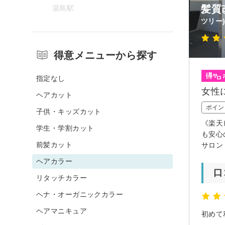
髪質
湯島駅
ツリー
得意メニューから探す
指定なし
女性
ヘアカット
ポイン
子供・キッズカット
《楽天
学生・学割カット
も安心
前髪カット
サロン
ヘアカラー
口
リタッチカラー
ヘナ・オーガニックカラー
ヘアマニキュア
初めて