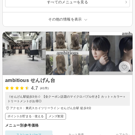
すべてのメニューを見る
その他の情報を表示
ambitious せんげん台
4.7
(41件)
《せんげん駅徒歩3分♪》【全クーポン話題のマイクロバブル付き】カット＋カラー＋
トリートメントがお得◎
アクセス：東武スカイツリーライン せんげん台駅 徒歩3分
ポイントが貯まる・使える
メンズ歓迎
メニュー別参考価格
ストレートパーマ
カット単価
ヘアカラー