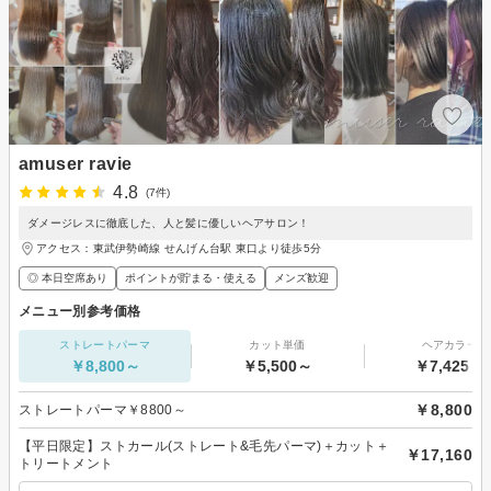
amuser ravie
4.8
(7件)
ダメージレスに徹底した、人と髪に優しいヘアサロン！
アクセス：東武伊勢崎線 せんげん台駅 東口より徒歩5分
◎ 本日空席あり
ポイントが貯まる・使える
メンズ歓迎
メニュー別参考価格
ストレートパーマ
カット単価
ヘアカラー
￥8,800～
￥5,500～
￥7,425～
￥8,800
ストレートパーマ￥8800～
【平日限定】ストカール(ストレート&毛先パーマ)＋カット＋
￥17,160
トリートメント