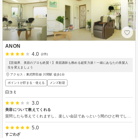
ANON
4.0
(2件)
【芸能界、美容のプロも絶賛！】美容講師も務める超実力派！一緒にあなたの美髪人
生を変えましょう
アクセス：東武野田線 川間駅 徒歩1分
ポイントが貯まる・使える
メンズ歓迎
口コミ
3.0
美容について教えてくれる
質問したら答えてくれますし、楽しい会話であっという間のひと時でした。
5.0
すごわざ