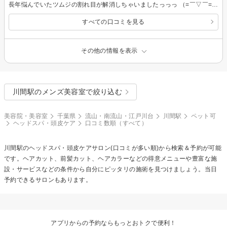
長年悩んでいたツムジの割れ目が解消しちゃいましたっっっ （=￣▽￣=）Ｖ 神技かと思いましたわっ ∑(°∀°) 信念をもってお仕事されている方で 尊敬しちゃいます (。・人・。)
すべての口コミを見る
その他の情報を表示
川間駅のメンズ美容室で絞り込む
美容院・美容室
千葉県
流山・南流山・江戸川台
川間駅
ペット可
ヘッドスパ・頭皮ケア
口コミ数順（すべて）
川間駅の
ヘッドスパ・頭皮ケア
サロン(口コミが多い順)から検索＆予約が可能
です。ヘアカット、前髪カット、ヘアカラーなどの得意メニューや豊富な施
設・サービスなどの条件から自分にピッタリの施術を見つけましょう。当日
予約できるサロンもあります。
アプリからの予約ならもっとおトクで便利！