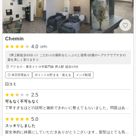
Chemin
4.0
(4件)
《押上駅徒歩10分♪♪》こだわりの薬剤をたっぷりと使用♪自慢のヘアケアでアナタの
髪を美しく彩ります☆
アクセス：東京メトロ半蔵門線 押上駅 徒歩10分
◎ 本日空席あり
ポイントが貯まる・使える
メンズ歓迎
口コミ
2.5
可もなく不可もなく
丁寧すぎるほどの説明と施術できれいに整えてもらいました。問題はありません。
5.0
スッキリしました
髪全体的に綺麗にしていただきありがとうございます。髪型はとても気に入りです。ヘッドスパした後の髪もサラサラ気持ちが良くて大満足です。