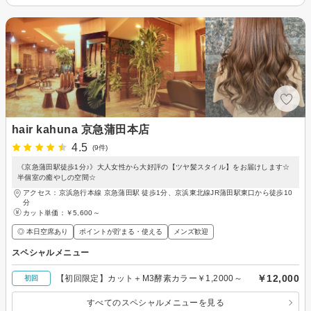
hair kahuna 京急蒲田本店
4.5
(9件)
《京急蒲田駅徒歩1分♪》大人女性から大好評の【ツヤ髪スタイル】をお届けします☆
半個室の癒やしの空間☆
アクセス：京浜急行本線 京急蒲田駅 徒歩1分、京浜東北線JR蒲田駅東口から徒歩10
分
カット単価：
￥5,600～
◎ 本日空席あり
ポイントが貯まる・使える
メンズ歓迎
スペシャルメニュー
￥12,000
【初回限定】カット＋M3酵素カラー￥1,2000～
初回
すべてのスペシャルメニューを見る