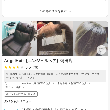
その他の情報を表示
AngelHair【エンジェルヘア】蒲田店
3.5
(2件)
蒲田駅東口から徒歩4分☆女性専用【個室】☆人気の増毛エクステ“エアリーエクス
テ”をぜひお試し下さい！
アクセス：JR京浜東北線 蒲田駅 徒歩4分、京急本線 京急蒲田駅 徒歩8分
カット単価：
-
ポイントが貯まる・使える
スペシャルメニュー
【水曜日＆金曜日限定】《初回限定》増毛エクス