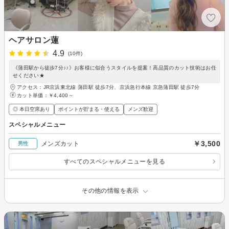
ヘアサロン蓮
4.9
(10件)
《蒲田駅から徒歩7分♪♪》お客様に似合うスタイルを提案！高品質のカット技術はお任
せください★
アクセス：JR京浜東北線 蒲田駅 徒歩7分、京浜急行本線 京急蒲田駅 徒歩7分
カット単価：
￥4,400～
◎ 本日空席あり
ポイントが貯まる・使える
メンズ歓迎
スペシャルメニュー
￥3,500
メンズカット
男性
すべてのスペシャルメニューを見る
その他の情報を表示