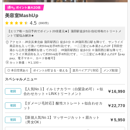
美容室MashUp
4.5
(390件)
【エリア唯一当日予約でポイント20倍還元★】蒲田駅徒歩5分/自社特有のトリートメ
ントで髪悩み解決★
アクセス：JR京浜東北線 蒲田駅西口 徒歩3分 ※JR蒲田西口駅を降りて、サンライズ
商店街を入って頂いて約50m(右手8件目)です。 一二三堂ビル本屋さんの2F【羽田空
港から公共交通機関を使って25分】、IR蒲田駅西口 徒歩3分 ※蒲田西口駅を降りて、
サンライズ商店街を入って約50m(右手8件目)です。 一二三堂ビル本屋さんの2F【pay
pay、電子マネー、カード各種可】
カット単価：
￥1,100～
◎ 本日空席あり
ポイントが貯まる・使える
楽天ペイアプリ対応
メンズ歓迎
スペシャルメニュー
【人気No.1】イルミナカラー（白髪染め可）＋似
￥16,990
初回
合わせカット＋LINKトリートメント
【ダメージ毛対応】酸性ストレート＋似合わせカ
￥22,770
初回
ット
【新規人気No.1】マッサージカット＋眉カット
￥5,950
初回
（男女OK）