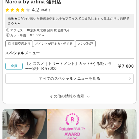
Marcia by artina 蒲田店
4.2
(93件)
高級★こだわり抜いた厳選薬剤をお手頃プライスでご提供します♪♪仕上がりに納得で
きる★★
アクセス：JR京浜東北線 蒲田駅 徒歩3分
カット単価：
￥3,500～
◎ 本日空席あり
ポイントが貯まる・使える
メンズ歓迎
スペシャルメニュー
【オススメ｜トリートメント】カット+うる艶カラ
￥7,000
全員
ー+保護TR ¥7000
すべてのスペシャルメニューを見る
その他の情報を表示