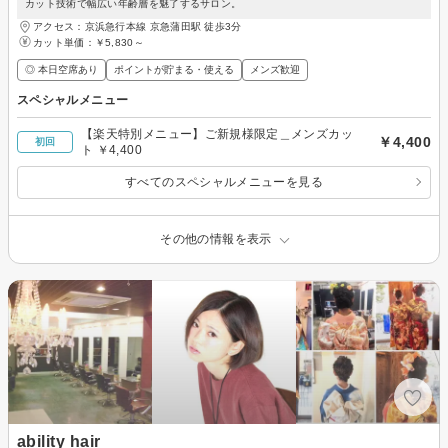
カット技術で幅広い年齢層を魅了するサロン。
アクセス：京浜急行本線 京急蒲田駅 徒歩3分
カット単価：
￥5,830～
◎ 本日空席あり
ポイントが貯まる・使える
メンズ歓迎
スペシャルメニュー
【楽天特別メニュー】ご新規様限定＿メンズカッ
￥4,400
初回
ト ￥4,400
すべてのスペシャルメニューを見る
その他の情報を表示
ability hair