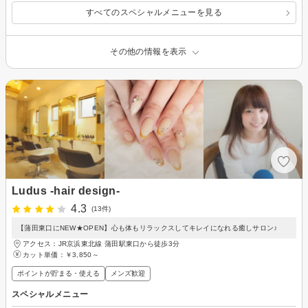
すべてのスペシャルメニューを見る
その他の情報を表示
Ludus -hair design-
4.3
(13件)
【蒲田東口にNEW★OPEN】心も体もリラックスしてキレイになれる癒しサロン♪
アクセス：JR京浜東北線 蒲田駅東口から徒歩3分
カット単価：
￥3,850～
ポイントが貯まる・使える
メンズ歓迎
スペシャルメニュー