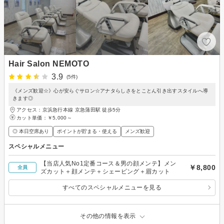
Hair Salon NEMOTO
3.9
(5件)
《メンズ歓迎☆》心が安らぐサロン☆アナタらしさをとことん引き出すスタイルへ導
きます◎
アクセス：京浜急行本線 京急蒲田駅 徒歩5分
カット単価：
￥5,000～
◎ 本日空席あり
ポイントが貯まる・使える
メンズ歓迎
スペシャルメニュー
【当店人気No1定番コース＆男の顔メンテ】メン
￥8,800
全員
ズカット＋顔メンテ＋シェービング＋眉カット
すべてのスペシャルメニューを見る
その他の情報を表示