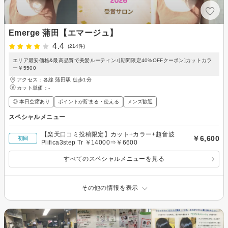
Emerge 蒲田【エマージュ】
4.4
(214件)
エリア最安価格&最高品質で美髪ルーティン♪[期間限定40%OFFクーポン]カットカラ
ー￥5500
アクセス：各線 蒲田駅 徒歩1分
カット単価：
-
◎ 本日空席あり
ポイントが貯まる・使える
メンズ歓迎
スペシャルメニュー
【楽天口コミ投稿限定】カット+カラー+超音波
￥6,600
初回
Plifica3step Tr ￥14000⇒￥6600
すべてのスペシャルメニューを見る
その他の情報を表示