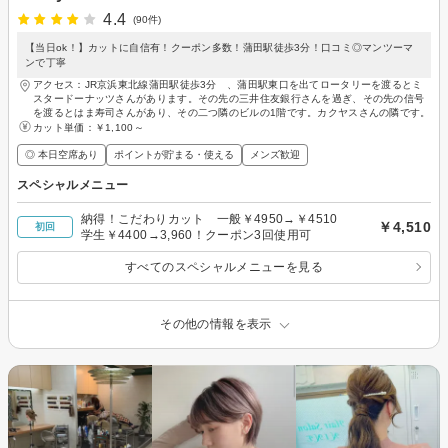
4.4
(90件)
【当日ok！】カットに自信有！クーポン多数！蒲田駅徒歩3分！口コミ◎マンツーマ
ンで丁寧
アクセス：JR京浜東北線蒲田駅徒歩3分 、蒲田駅東口を出てロータリーを渡るとミ
スタードーナッツさんがあります。その先の三井住友銀行さんを過ぎ、その先の信号
を渡るとはま寿司さんがあり、その二つ隣のビルの1階です。カクヤスさんの隣です。
カット単価：
￥1,100～
◎ 本日空席あり
ポイントが貯まる・使える
メンズ歓迎
スペシャルメニュー
納得！こだわりカット 一般￥4950→￥4510
￥4,510
初回
学生￥4400→3,960！クーポン3回使用可
すべてのスペシャルメニューを見る
その他の情報を表示