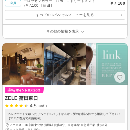
モロッカンカラー＋ハホニコトリートメント
￥7,100
全員
♪￥7,100 【蒲田】
すべてのスペシャルメニューを見る
その他の情報を表示
ZELE 蒲田東口
4.5
(86件)
フルフラットでゆったりヘッドスパしませんか？髪のお悩み何でも相談して下さい！
【マスク着用での施術可】
アクセス：JR京浜東北線 蒲田駅 徒歩3分、京急本線 京急蒲田駅 徒歩3分
カット単価：
￥1,100～