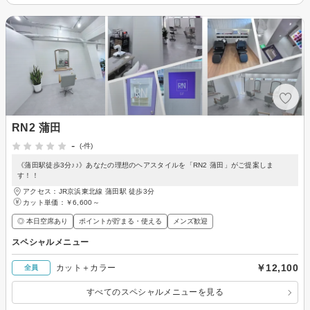
RN2 蒲田
-
(-件)
《蒲田駅徒歩3分♪♪》あなたの理想のヘアスタイルを「RN2 蒲田」がご提案しま
す！！
アクセス：JR京浜東北線 蒲田駅 徒歩3分
カット単価：
￥6,600～
◎ 本日空席あり
ポイントが貯まる・使える
メンズ歓迎
スペシャルメニュー
￥12,100
カット＋カラー
全員
すべてのスペシャルメニューを見る