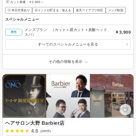
カット単価：
￥2,800～
◎ 本日空席あり
ポイントが貯まる・使える
楽天ペイアプリ対応
メンズ歓迎
スペシャルメニュー
メンズプラン （カット＋眉カット＋炭酸ヘッド
￥3,900
男性
スパ）
すべてのスペシャルメニューを見る
その他の情報を表示
ヘアサロン大野 Barbier店
4.6
(286件)