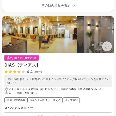
その他の情報を表示
DIAS【ディアス】
4.4
(95件)
《蒲田駅徒歩3分♪♪》理想のヘアスタイルが手に入る☆彡幅広いデザインをお任せくだ
さい！！
アクセス：JR京浜東北線 蒲田駅 徒歩3分、京浜急行本線 京急蒲田駅 徒歩3分
カット単価：
￥3,000～
◎ 本日空席あり
ポイントが貯まる・使える
メンズ歓迎
スペシャルメニュー