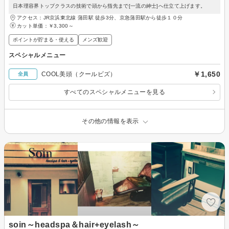
日本理容界トップクラスの技術で頭から指先まで[一流の紳士]へ仕立て上げます。
アクセス：JR京浜東北線 蒲田駅 徒歩3分、京急蒲田駅から徒歩１０分
カット単価：
￥3,300～
ポイントが貯まる・使える
メンズ歓迎
スペシャルメニュー
￥1,650
COOL美頭（クールビズ）
全員
すべてのスペシャルメニューを見る
その他の情報を表示
soin～headspa＆hair+eyelash～