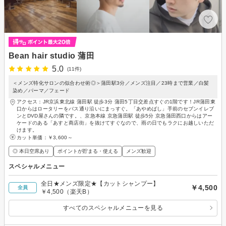
Bean hair studio 蒲田
5.0
(11件)
＜メンズ特化サロンの似合わせ術◎＞蒲田駅3分／メンズ注目／23時まで営業／白髪
染め／パーマ／フェード
アクセス：JR京浜東北線 蒲田駅 徒歩3分 蒲田5丁目交差点すぐの1階です！JR蒲田東
口からはロータリーをバス通り沿いにまっすぐ。「あやめばし」手前のセブンイレブ
ンとDVD屋さんの隣です。、京急本線 京急蒲田駅 徒歩5分 京急蒲田西口からはアー
ケードのある「あすと商店街」を抜けてすぐなので、雨の日でもラクにお越しいただ
けます。
カット単価：
￥3,600～
◎ 本日空席あり
ポイントが貯まる・使える
メンズ歓迎
スペシャルメニュー
全日★メンズ限定★【カットシャンプー】
￥4,500
全員
￥4,500（楽天B）
すべてのスペシャルメニューを見る