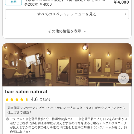
￥4,000
初回
テ200本 ￥4000
すべてのスペシャルメニューを見る
その他の情報を表示
hair salon natural
4.6
(641件)
完全個室マンツーマンプライベートサロン 一人のスタイリストがカウンセリングから
仕上げまで担当！
アクセス：京急蒲田徒歩6分 梅屋敷徒歩7分 、京急蒲田駅出入り口２を右に曲がり
進むとと右手に誠心調理師学校が見えます前の信号を渡ると建石デンタルクリニック
が見えますがそこの横の通りを道なりに進むと左手に加瀬トランクルームが見え、斜
め右にあります