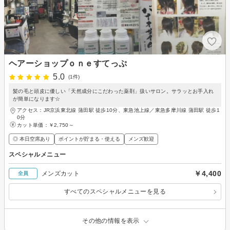
ヘアーショップｏｎｅすてっぷ
5.0
(1件)
髪の毛と頭皮に優しい「天然成分にこだわった薬剤」扱いサロン。サラッとお手入れ
が簡単になります☆
アクセス：JR京浜東北線 蒲田駅 徒歩10分、東急池上線／東急多摩川線 蒲田駅 徒歩1
0分
カット単価：
￥2,750～
◎ 本日空席あり
ポイントが貯まる・使える
メンズ歓迎
スペシャルメニュー
￥4,400
メンズカット
全員
すべてのスペシャルメニューを見る
その他の情報を表示