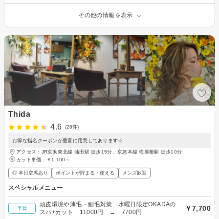
その他の情報を表示
Thida
4.6
(28件)
お得な指名クーポンが豊富に用意してあります☆
アクセス：JR京浜東北線 蒲田駅 徒歩15分、京急本線 梅屋敷駅 徒歩10分
カット単価：
￥1,100～
◎ 本日空席あり
ポイントが貯まる・使える
メンズ歓迎
スペシャルメニュー
頭皮環境や薄毛・細毛対策 水曜日限定OKADAの
￥7,700
平日
スパ+カット 11000円 → 7700円