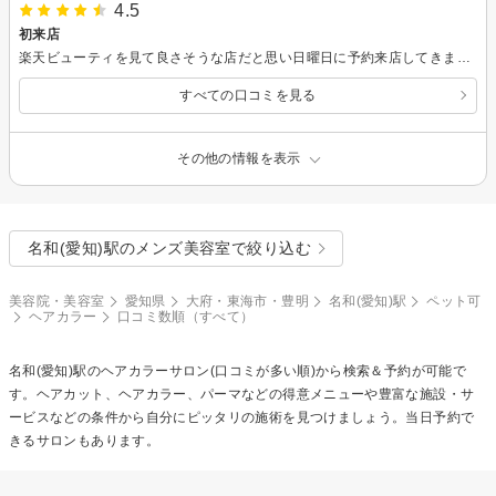
4.5
初来店
楽天ビューティを見て良さそうな店だと思い日曜日に予約来店してきました。 店長一人で運営されてるので、他のお客さんも居なくて、気を使うこともない雰囲気の中で散髪、カラーをしていただけました。 良いお店を見つけることができたと思います。これからも通いたいと思います。
すべての口コミを見る
その他の情報を表示
名和(愛知)駅のメンズ美容室で絞り込む
美容院・美容室
愛知県
大府・東海市・豊明
名和(愛知)駅
ペット可
ヘアカラー
口コミ数順（すべて）
名和(愛知)駅の
ヘアカラー
サロン(口コミが多い順)から検索＆予約が可能で
す。ヘアカット、ヘアカラー、パーマなどの得意メニューや豊富な施設・サ
ービスなどの条件から自分にピッタリの施術を見つけましょう。当日予約で
きるサロンもあります。