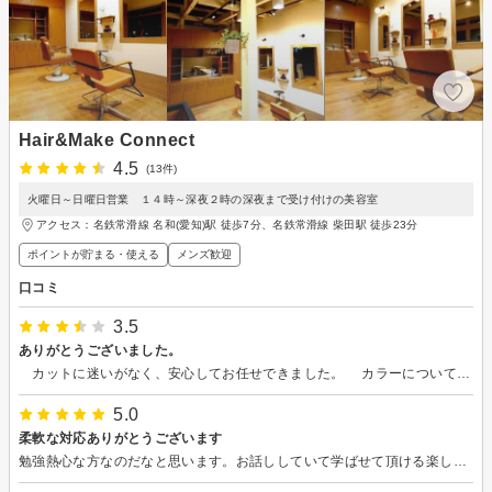
Hair&Make Connect
4.5
(13件)
火曜日～日曜日営業 １４時～深夜２時の深夜まで受け付けの美容室
アクセス：名鉄常滑線 名和(愛知)駅 徒歩7分、名鉄常滑線 柴田駅 徒歩23分
ポイントが貯まる・使える
メンズ歓迎
口コミ
3.5
ありがとうございました。
カットに迷いがなく、安心してお任せできました。 カラーについては丁寧に説明をして頂きました。現在10日ほど経ちましたが色が抜け始め白髪が見え始めたのは残念です。 明るい方で和ませて頂きました。
5.0
柔軟な対応ありがとうございます
勉強熱心な方なのだなと思います。お話ししていて学ばせて頂ける楽しい時間でした。