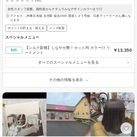
-
(-件)
女性スタッフ多数。個性派からナチュラルなデザインカラーまで◎
アクセス：JR東北本線 古河駅 徒歩30分 国道１２５号線 日産ディーラーさん隣にな
ります
ポイントが貯まる・使える
メンズ歓迎
スペシャルメニュー
【シルク架橋】しなやか艶！カット/N.カラー/トリ
￥13,350
初回
ートメント
すべてのスペシャルメニューを見る
その他の情報を表示