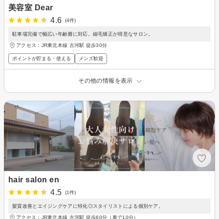
美容室 Dear
4.6
(4件)
駐車場完備で幅広い年齢層に対応。縮毛矯正が得意なサロン。
アクセス：JR東北本線 古河駅 徒歩30分
ポイントが貯まる・使える
メンズ歓迎
その他の情報を表示
hair salon en
4.5
(1件)
髪質改善とエイジングケアに特化◎スタイリストによる個別ケア。
アクセス：JR東北本線 古河駅 徒歩60分（車で10分）