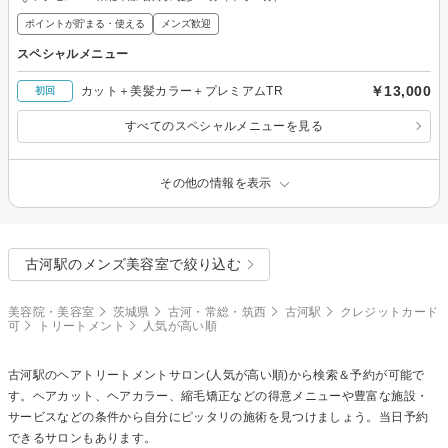
ポイントが貯まる・使える
メンズ歓迎
スペシャルメニュー
￥13,000
カット＋美髪カラー＋プレミアムTR
初回
すべてのスペシャルメニューを見る
その他の情報を表示
古河駅のメンズ美容室で絞り込む
美容院・美容室
茨城県
古河・常総・筑西
古河駅
クレジットカード
可
トリートメント
人気が高い順
古河駅の
ヘアトリートメント
サロン(人気が高い順)から検索＆予約が可能で
す。ヘアカット、ヘアカラー、縮毛矯正などの得意メニューや豊富な施設・
サービスなどの条件から自分にピッタリの施術を見つけましょう。当日予約
できるサロンもあります。