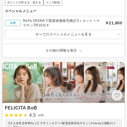
ポイントが貯まる・使える
メンズ歓迎
スペシャルメニュー
ReFa VEENAで質感改善縮毛矯正S＋カット＋ケ
￥21,800
全員
ラチンTR10分￥
すべてのスペシャルメニューを見る
その他の情報を表示
FELICITA BoB
4.5
(1件)
【大人女性支持率No.1】デザインカラー×髪質改善特化サロン☆Felicitaの感動のツ