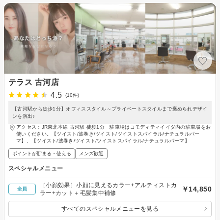
テラス 古河店
4.5
(10件)
【古河駅から徒歩1分】オフィススタイル～プライベートスタイルまで褒められデザイ
ンを演出♪
アクセス：JR東北本線 古河駅 徒歩1分 駐車場はコモディティイイダ内の駐車場をお
使いください。【ツイスト/波巻き/ツイスト/ツイストスパイラル/ナチュラルパー
マ】、【ツイスト/波巻き/ツイスト/ツイストスパイラル/ナチュラルパーマ】
ポイントが貯まる・使える
メンズ歓迎
スペシャルメニュー
［小顔効果］小顔に見えるカラー+アルティストカ
￥14,850
全員
ラー+カット＋毛髪集中補修
すべてのスペシャルメニューを見る