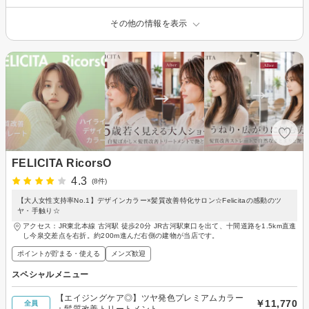
その他の情報を表示
FELICITA RicorsO
4.3
(8件)
【大人女性支持率No.1】デザインカラー×髪質改善特化サロン☆Felicitaの感動のツ
ヤ・手触り☆
アクセス：JR東北本線 古河駅 徒歩20分 JR古河駅東口を出て、十間道路を1.5km直進
し今泉交差点を右折。約200m進んだ右側の建物が当店です。
ポイントが貯まる・使える
メンズ歓迎
スペシャルメニュー
【エイジングケア◎】ツヤ発色プレミアムカラー
￥11,770
全員
＋髪質改善トリートメント