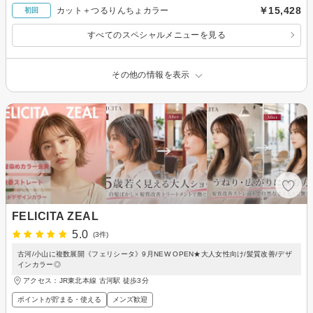
￥15,428
カット＋つるりんちょカラー
初回
すべてのスペシャルメニューを見る
その他の情報を表示
FELICITA ZEAL
5.0
(3件)
古河/小山に複数展開《フェリシータ》9月NEW OPEN★大人女性向け/髪質改善/デザ
インカラー◎
アクセス：JR東北本線 古河駅 徒歩3分
ポイントが貯まる・使える
メンズ歓迎